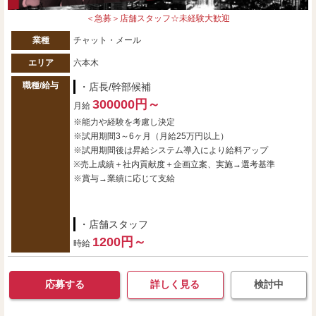
＜急募＞店舗スタッフ☆未経験大歓迎
業種
チャット・メール
エリア
六本木
職種/給与
・店長/幹部候補
300000円～
月給
※能力や経験を考慮し決定
※試用期間3～6ヶ月（月給25万円以上）
※試用期間後は昇給システム導入により給料アップ
※売上成績＋社内貢献度＋企画立案、実施→選考基準
※賞与→業績に応じて支給
・店舗スタッフ
1200円～
時給
応募する
詳しく見る
検討中