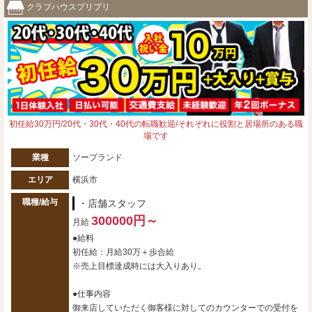
クラブハウスプリプリ
初任給30万円/20代・30代・40代の転職歓迎/それぞれに役割と居場所のある職
場です
業種
ソープランド
エリア
横浜市
職種/給与
・店舗スタッフ
300000円～
月給
●給料
初任給：月給30万＋歩合給
※売上目標達成時には大入りあり。
●仕事内容
御来店していただく御客様に対してのカウンターでの受付を