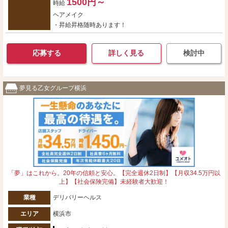
1500円～
時給
ヘアメイク
・昇給昇格随時あります！
応募する
詳しく見る
検討中
夢見る乙女グループ横浜
「夢」はこれから。20年の信頼と安心。【完全週休2日制】【月収34.5万円以
上】【社会保険完備】未経験者大歓迎！
業種
デリバリーヘルス
エリア
横浜市