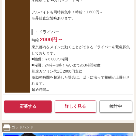
未経験でも50万円スタート可！
アルバイトも同時募集中！時給：1,600円～
※昇給査定随時あります。
・ドライバー
2000円～
時給
東京都内をメインに動くことができるドライバーを緊急募集
しております。
■報酬：￥6,000/3時間
■時間：24時～3時くらいまでの3時間程度
別途ガソリン代1日2000円支給
※勤務時間を超過した場合は、以下に沿って報酬が上乗せさ
れます。
超過時間...
応募する
詳しく見る
検討中
ゴッドハンド