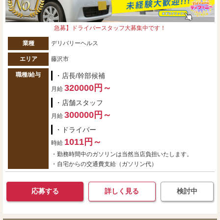
急募】ドライバースタッフ大募集中です！
業種
デリバリーヘルス
エリア
藤沢市
職種/給与
・店長/幹部候補
320000円～
月給
・店舗スタッフ
300000円～
月給
・ドライバー
1011円～
時給
・勤務時間中のガソリンは当然当店負担いたします。
・自宅からの交通費支給（ガソリン代）
応募する
詳しく見る
検討中