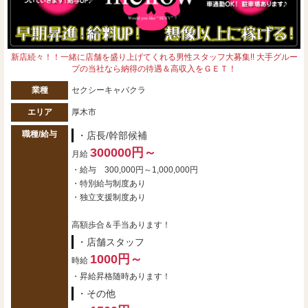
新店続々！！一緒に店舗を盛り上げてくれる男性スタッフ大募集!! 大手グルー
プの当社なら納得の待遇＆高収入をＧＥＴ！
業種
セクシーキャバクラ
エリア
厚木市
職種/給与
・店長/幹部候補
300000円～
月給
・給与 300,000円～1,000,000円
・特別給与制度あり
・独立支援制度あり
高額歩合＆手当あります！
・店舗スタッフ
1000円～
時給
・昇給昇格随時あります！
・その他