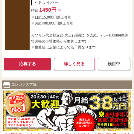
・ドライバー
1450円～
時給
※日給15,000円以上可能
※月給400,000円以上可能
ガソリン代全額支給(実走行距離分を支給。7.5～8.0km/ℓ換算
で月毎の市場価格から換算します)
※換算値は店舗によって若干異なります
応募する
詳しく見る
検討中
エレガンス学院