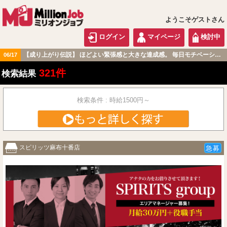
ようこそゲストさん
ログイン
マイページ
検討中
【成り上がり伝説】 ほどよい緊張感と大きな達成感。 毎日モチベーション高く過ごせる職場です！
06/17
関東版
321件
検索結果
検索条件 : 時給1500円～
スピリッツ麻布十番店
急募