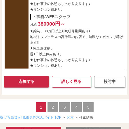
★お仕事中の休憩もしっかりあります♪
★マンション寮あり。
・事務/WEBスタッフ
380000円～
月給
★給与、38万円以上可!!(研修期間あり)
地域トップクラスの高待遇のお店で、無理なくガッツリ稼げ
ます!!
★完全週休制。
週1日以上休みあり。
★お仕事中の休憩もしっかりあります♪
★マンション寮あり。
応募する
詳しく見る
検討中
1
2
3
4
5
稼げる高収入! 風俗男性求人バイト TOP
>
関東
>
検索結果