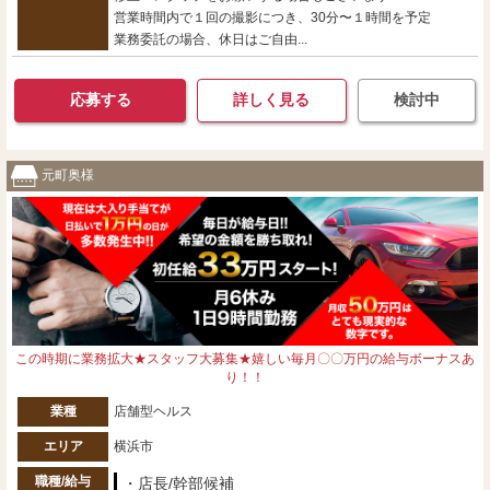
営業時間内で１回の撮影につき、30分〜１時間を予定
業務委託の場合、休日はご自由...
応募する
詳しく見る
検討中
元町奥様
この時期に業務拡大★スタッフ大募集★嬉しい毎月〇〇万円の給与ボーナスあ
り！！
業種
店舗型ヘルス
エリア
横浜市
職種/給与
・店長/幹部候補