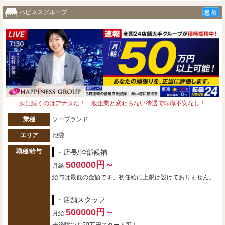
ハピネスグループ
急募
次に続くのはアナタだ！一般企業と変わらない待遇で転職不安なし！
業種
ソープランド
エリア
池袋
職種/給与
・店長/幹部候補
500000円～
月給
給与は最低の金額です。初任給に上限は設けておりません。
・店舗スタッフ
500000円～
月給