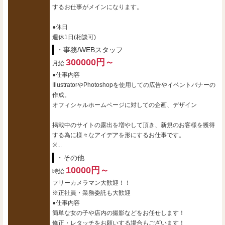
するお仕事がメインになります。
●休日
週休1日(相談可)
・事務/WEBスタッフ
300000円～
月給
●仕事内容
IllustratorやPhotoshopを使用しての広告やイベントバナーの
作成。
オフィシャルホームページに対しての企画、デザイン
掲載中のサイトの露出を増やして頂き、新規のお客様を獲得
する為に様々なアイデアを形にするお仕事です。
※...
・その他
10000円～
時給
フリーカメラマン大歓迎！！
※正社員・業務委託も大歓迎
●仕事内容
簡単な女の子や店内の撮影などをお任せします！
修正・レタッチをお願いする場合もございます！