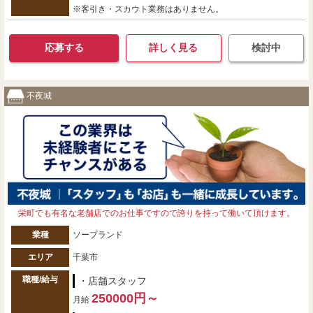
※客引き・スカウト業務はありません。
応募する
詳しく見る
検討中
不夜城
栄町でも有名な老舗店でのお仕事ですので誇りを持って働いて頂けます。
業種
ソープランド
エリア
千葉市
職種/給与
・店舗スタッフ
250000円～
月給