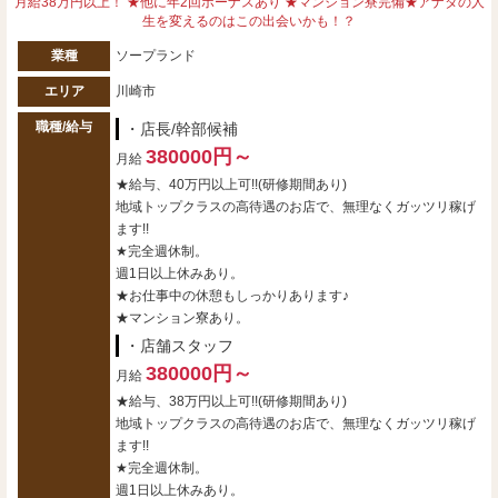
月給38万円以上！ ★他に年2回ボーナスあり ★マンション寮完備★アナタの人
生を変えるのはこの出会いかも！？
業種
ソープランド
エリア
川崎市
職種/給与
・店長/幹部候補
380000円～
月給
★給与、40万円以上可!!(研修期間あり)
地域トップクラスの高待遇のお店で、無理なくガッツリ稼げ
ます!!
★完全週休制。
週1日以上休みあり。
★お仕事中の休憩もしっかりあります♪
★マンション寮あり。
・店舗スタッフ
380000円～
月給
★給与、38万円以上可!!(研修期間あり)
地域トップクラスの高待遇のお店で、無理なくガッツリ稼げ
ます!!
★完全週休制。
週1日以上休みあり。