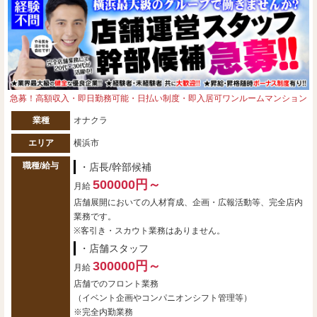
急募！高額収入・即日勤務可能・日払い制度・即入居可ワンルームマンション
業種
オナクラ
エリア
横浜市
職種/給与
・店長/幹部候補
500000円～
月給
店舗展開においての人材育成、企画・広報活動等、完全店内
業務です。
※客引き・スカウト業務はありません。
・店舗スタッフ
300000円～
月給
店舗でのフロント業務
（イベント企画やコンパニオンシフト管理等）
※完全内勤業務