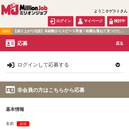
ようこそゲストさん
ログイン
マイページ
検討中
【成り上がり伝説】未経験からスピード昇進！転職を重ねて見つけた『本当に働きやすい職場』とは？
11/11
関東版
応募
戻る
ログインして応募する
非会員の方はこちらから応募
基本情報
名前
必須