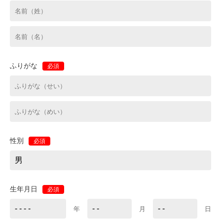
ふりがな
必須
性別
必須
生年月日
必須
年
月
日