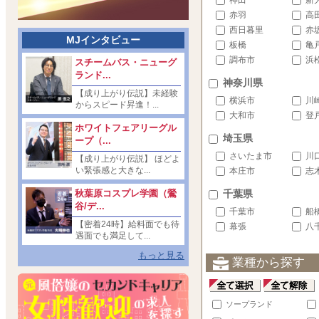
神田
新
赤羽
高
西日暮里
赤
MJインタビュー
板橋
亀
調布市
浜
スチームバス・ニューグ
ランド...
神奈川県
【成り上がり伝説】未経験
横浜市
川
からスピード昇進！...
大和市
登
ホワイトフェアリーグル
埼玉県
ープ（...
さいたま市
川
【成り上がり伝説】 ほどよ
い緊張感と大きな...
本庄市
志
秋葉原コスプレ学園（鶯
千葉県
谷/デ...
千葉市
船
【密着24時】給料面でも待
幕張
八
遇面でも満足して...
もっと見る
業種から探す
ソープランド