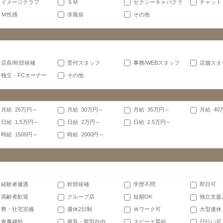
イメージクラブ
ＳＭ
セクシーキャバクラ
チャット
Ｍ性感
非風俗
その他
店長/幹部候補
受付スタッフ
事務/WEBスタッフ
店舗スタ
独立・FCオーナー
その他
月給 25万円～
月給 30万円～
月給 35万円～
月給 40
日給 1.5万円～
日給 2万円～
日給 2.5万円～
時給 1500円～
時給 2000円～
経験者優遇
幹部候補
学歴不問
即日可
高齢者歓迎
グループ店
短期OK
独立支援
寮・社宅完備
週休2日制
Ｗワーク可
大型連休
食事補助
服装・髪型自由
スピード昇給
日払い可