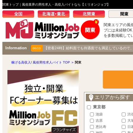
関東トップ｜風俗業界の男性求人・高収入バイトなら【ミリオンジョブ】
関東エリアの風
ブには未経験O
を多数掲載して
Information
【成り上がり伝説】秋コスグループで着実に昇り続ける
【密着24時】給料面でも待遇面でも満足しているので
03/25
06/13
稼げる高収入! 風俗男性求人バイト TOP
>
関東
エリアから探す
東京都
池袋
渋
吉原
大
恵比寿
日