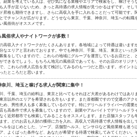
、副業を考えている人は、ぜひ気になる業種やエリアで検索をし、稼げそう
も人手が足りないため、きっと高待遇の求人情報が見つかるはずです。そし
ド昇格も期待できますし、さらに高収入を手に入れることだって可能です。
とでチャンスが広がります。どうせなら東京、千葉、神奈川、埼玉への転職
い風俗街がオススメです。
る風俗求人やナイトワークが多数！
の高収入ナイトワークがたくさんあります。各地域によって待遇は違います
分なエリアと言われております。中でも神奈川、千葉、埼玉、東京といった
募集をしていますので、これらの地域にグループを運営しているお店だと、
ができるでしょう。もちろん地元の風俗店であっても、そのお店のオリジナ
で、これらの求人広告を見て検討してみるのも一つだと思います。ポイント
ったところだと思います。
神奈川、埼玉と稼げる求人が関東に集中！
川、千葉、埼玉の給料は、東京と比べてもそれほど大差があるわけではあり
東京以外のエリアを希望される方もいます。また首都圏ですので交通のアク
ため、男性求人も多く募集しているのです。特にデリヘルドライバーの需要
店も高条件で求人を募集していますので、副業やアルバイトでデリヘルドラ
なく近郊都市でも検索してみることをオススメします。また店舗スタッフも
ます。どのお店も人財の獲得に力を入れ、高収入で高待遇で求人情報を出し
ヘルをはじめとした、ソープ、店舗型ヘルス、ピンサロなど風俗業種も迷う
ア、よくばった条件など、あなたが希望する待遇で検索してみてください。