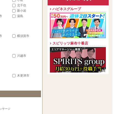
小岩
北千住
ハピネスグループ
新小岩
市
湯島
市
横須賀市
スピリッツ麻布十番店
川越市
木更津市
ッサージ