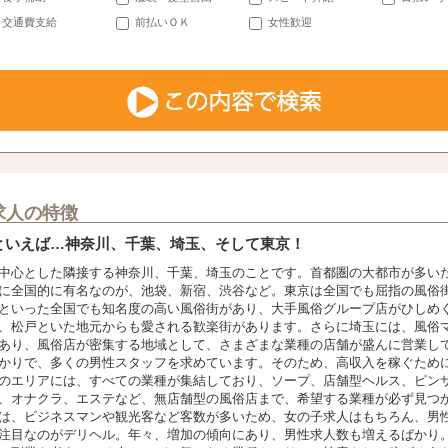
交通費支給
前払いＯＫ
女性歓迎
求人の特徴
といえば…神奈川、千葉、埼玉、そして東京！
中心とした隣接する神奈川、千葉、埼玉のことです。首都圏の大都市が多い
に全国的に有名なのが、池袋、新宿、渋谷など。東京は全国でも屈指の風俗
といった全国でも知名度の高い風俗街があり、大手風俗グループ店がひしめ
、松戸といた地元からも愛される歓楽街があります。さらに埼玉には、風俗
あり、風俗店が密集する地域として、さまざまな業種の店舗が盛んに営業し
かりで、多くの男性スタッフを求めています。そのため、高収入を稼ぐため
のエリアには、すべての業種が集結しており、ソープ、店舗型ヘルス、ピン
、オナクラ、エステなど、無店舗型の風俗店まで、希望する業種が必ず見つ
は、ビジネスマンや観光客など客数が多いため、女の子求人はもちろん、男
注目なのがデリヘル。年々、増加の傾向にあり、男性求人数も増えるばかり