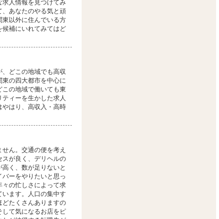
な求人情報を見つけてみ
て、あなたのやる気と頑
関東以外に住んでいる方
を候補にいれてみてはど
が、どこの地域でも高収
関東の四大都市を中心に
どこの地域で働いても東
リティーを生かした求人
はやはり、高収入・高時
ません。交通の便を考え
セスが良く、デリヘルの
が高く、数が足りないと
イバーをやりたいと思っ
年々の忙しさによって求
ています。人口の集中す
ほどたくさんありますの
そして気になるお店をピ