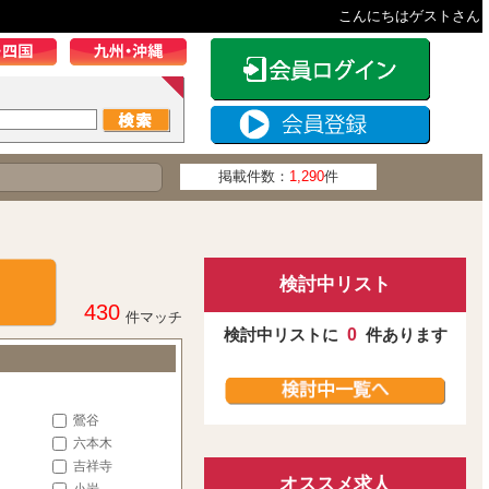
こんにちはゲストさん
掲載件数：
1,290
件
検討中リスト
430
件マッチ
検討中リストに
0
件あります
鶯谷
六本木
吉祥寺
オススメ求人