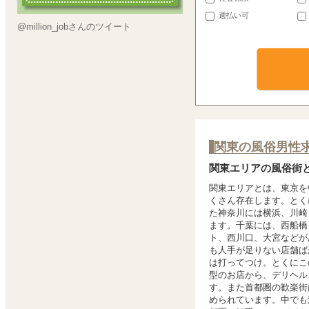
週払い可
@million_jobさんのツイート
関東の風俗男性
関東エリアの風俗街
関東エリアとは、東京を
くさん存在します。とく
た神奈川には横浜、川崎
ます。千葉には、西船橋
ト、西川口、大宮などが
も人手が足りない店舗ば
は打ってつけ。とくにこ
型のお店から、デリヘル
す。また首都圏の歓楽街
められています。中でも