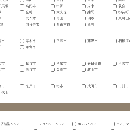
大久保
蒲田
葛西
目黒
銀座
田馬場
高円寺
中野
府中
荻窪
坂
金町
大久保
練馬
御徒町
戸
代々木
青山
四谷
東村山
松町
国分寺市
西東京市
亀有
崎市
厚木市
平塚市
藤沢市
相模原
戸
鎌倉市
口市
越谷市
草加市
春日部市
所沢市
木市
熊谷市
久喜市
狭山市
橋市
松戸市
柏市
成田市
市川市
千代市
店舗型ヘルス
デリバリーヘルス
ホテルヘルス
エステマ