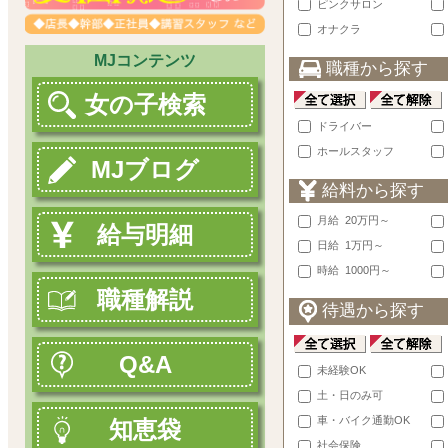
ピンクサロン
オナクラ
MJコンテンツ
職種から探す
女の子検索
ドライバー
ホールスタッフ
MJブログ
給料から探す
月給 20万円～
給与明細
日給 1万円～
時給 1000円～
職種解説
待遇から探す
Q&A
未経験OK
土・日のみ可
車・バイク通勤OK
知恵袋
社会保険