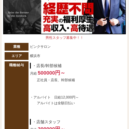
男性スタッフ募集中！！
業種
ピンクサロン
エリア
横浜市
職種/給与
・店長/幹部候補
500000円～
月給
正社員・店長、幹部候補
・アルバイト 日給12,000円～
アルバイトは全額日払い
・店舗スタッフ