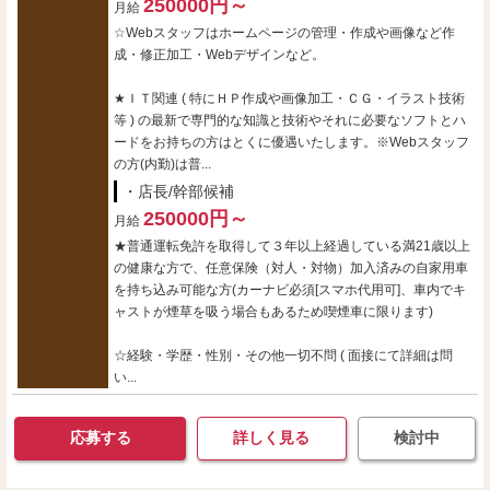
250000円～
月給
☆Webスタッフはホームページの管理・作成や画像など作
成・修正加工・Webデザインなど。
★ＩＴ関連 ( 特にＨＰ作成や画像加工・ＣＧ・イラスト技術
等 ) の最新で専門的な知識と技術やそれに必要なソフトとハ
ードをお持ちの方はとくに優遇いたします。※Webスタッフ
の方(内勤)は普...
・店長/幹部候補
250000円～
月給
★普通運転免許を取得して３年以上経過している満21歳以上
の健康な方で、任意保険（対人・対物）加入済みの自家用車
を持ち込み可能な方(カーナビ必須[スマホ代用可]、車内でキ
ャストが煙草を吸う場合もあるため喫煙車に限ります)
☆経験・学歴・性別・その他一切不問 ( 面接にて詳細は問
い...
応募する
詳しく見る
検討中