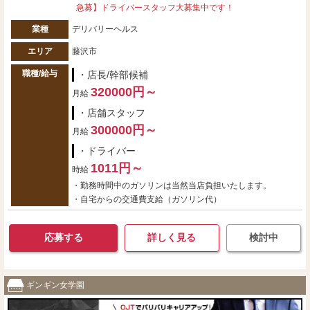
急募】ドライバースタッフ大募集中です！
業種
デリバリーヘルス
エリア
藤沢市
職種/給与
・店長/幹部候補
320000円～
月給
・店舗スタッフ
300000円～
月給
・ドライバー
1011円～
時給
・勤務時間中のガソリンは当然当店負担いたします。
・自宅からの交通費支給（ガソリン代）
応募する
詳しく見る
検討中
ギンギン女学園