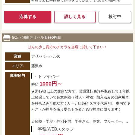
時給はお仕事内容で決めさせて頂きます(見習い期間有)
応募する
詳しく見る
検討中
藤沢・湘南デリヘル DeepKiss
ほんの少し貴方のチカラを当店に貸して下さい！
業種
デリバリーヘルス
エリア
藤沢市
職種/給与
・ドライバー
1000円～
時給
★満19歳以上の健康な方で、普通運転免許を取得して１年以
上経過していて任意保険（対人・対物）加入済みの自家用車
を持ち込み可能な方 ( カーナビ必須[スマホ代用可]、車内でキ
ャストが煙草を吸う場合もあるため喫煙車に限ります )
☆経験・学歴・性別不問、学生さん、副業、フリーター、...
・事務/WEBスタッフ