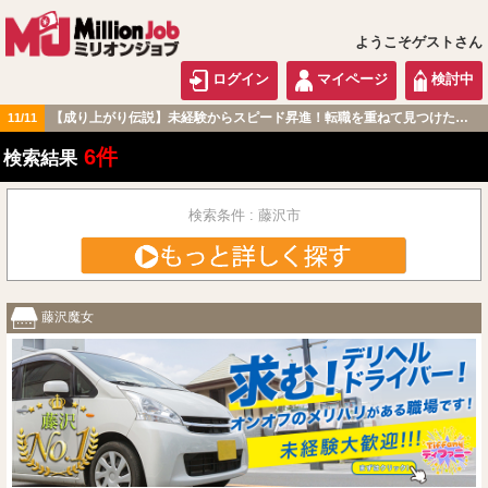
ようこそゲストさん
ログイン
マイページ
検討中
【成り上がり伝説】未経験からスピード昇進！転職を重ねて見つけた『本当に働きやすい職場』とは？
11/11
関東版
6件
検索結果
検索条件 : 藤沢市
藤沢魔女