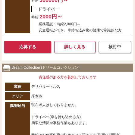
300000円～
月給
・ドライバー
2000円～
時給
業務委託：時給2,000円～
安全運転ができ、車持ち込み化の健康で常識的な方
応募する
詳しく見る
検討中
Dream Collection (ドリームコレクション)
責任感のある方を募集しております
業種
デリバリーヘルス
エリア
厚木市
現在求人はしておりません。
職種/給与
ドライバー(車を持ち込める方)
簡単な清掃や事務作業もあります。