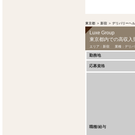
東京都
>
新宿
>
デリバリーヘ
Luxe Group
東京都内での高収入男
エリア：
新宿
業種：
デリバ
勤務地
応募資格
職種/給与