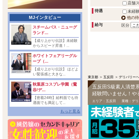
店舗
待遇
未経験
MJインタビュー
他の待
給与
区分
スチームバス・ニューグ
ランド...
【成り上がり伝説】未経験
からスピード昇進！...
ホワイトフェアリーグル
ープ（...
【成り上がり伝説】 ほどよ
い緊張感と大きな...
東京都
>
五反田
>
デリバリー
秋葉原コスプレ学園（鶯
五反田S級素人清楚系
谷/デ...
経験問いません！や
【密着24時】給料面でも待
エリア：
五反田
業種：
デリ
遇面でも満足して...
もっと見る