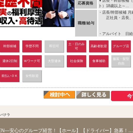
▼店長・幹部候補（
応募資格
ト）18歳以上～...
・店長/幹部候補 月給
正社員・店長、
職種/給与
・アルバイト 日給1
土・日のみ
幹部候補
学歴不問
即日可
高齢者歓迎
グループ店
可
服装・髪型
週休2日制
Ｗワーク可
大型連休
社会保険
食事補助
自由
前払いＯＫ
女性歓迎
ャバクラ
―GRAND NEW OPEN―安心のグループ経営！【ホール】【ドライバー】急募！その...