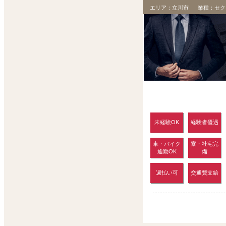
エリア：
立川市
業種：
セク
未経験OK
経験者優遇
車・バイク
寮・社宅完
通勤OK
備
週払い可
交通費支給