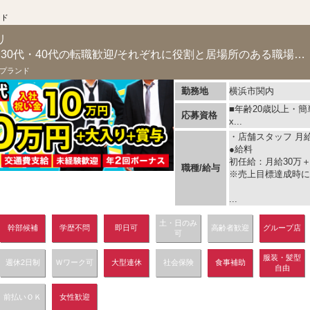
ンド
リ
初任給30万円/20代・30代・40代の転職歓迎/それぞれに役割と居場所のある職場です
プランド
勤務地
横浜市関内
■年齢20歳以上・簡単
応募資格
x...
・店舗スタッフ 月給 
●給料
初任給：月給30万
職種/給与
※売上目標達成時に
...
土・日のみ
幹部候補
学歴不問
即日可
高齢者歓迎
グループ店
可
服装・髪型
週休2日制
Ｗワーク可
大型連休
社会保険
食事補助
自由
前払いＯＫ
女性歓迎