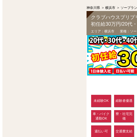
神奈川県
>
横浜市
>
ソープラ
クラブハウスプリプ
エリア：
横浜市
業種：
ソー
未経験OK
経験者優遇
車・バイク
寮・社宅完
通勤OK
備
週払い可
交通費支給