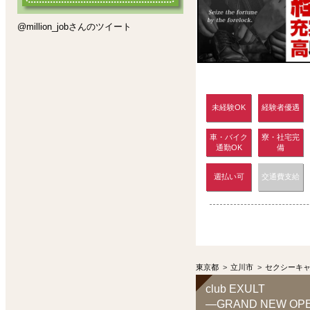
@million_jobさんのツイート
未経験OK
経験者優遇
車・バイク
寮・社宅完
通勤OK
備
週払い可
交通費支給
東京都
>
立川市
>
セクシーキ
club EXULT