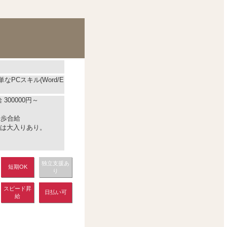
なPCスキル(Word/E
300000円～
＋歩合給
は大入りあり。
独立支援あ
短期OK
り
スピード昇
日払い可
給