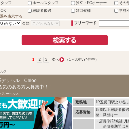
スタッフ
ホールスタッフ
独立・FCオーナー
その
OK
経験者優遇
幹部候補
学歴
遇を表示する
フリーワード
金額
1
2
3
次へ
（1～30件/74件中）
ヘルス
デリヘル Chloe
る気のある方大募集中！！
バリーヘルス
勤務地
JR五反田駅より徒
18歳以上経験者優
応募資格
歴・職歴は一...
・店長/幹部候補 月給
※研修期間は月給