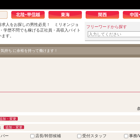
俗求人をお探しの男性必見！ ミリオンジョ
フリーワードから探す
K・学歴不問でも稼げる正社員・高収入バイト
います。
、気持ち に余裕を持って働けます！
追加・変更
他
追加・変更
イバー
店長/幹部候補
受付スタッフ
事務/