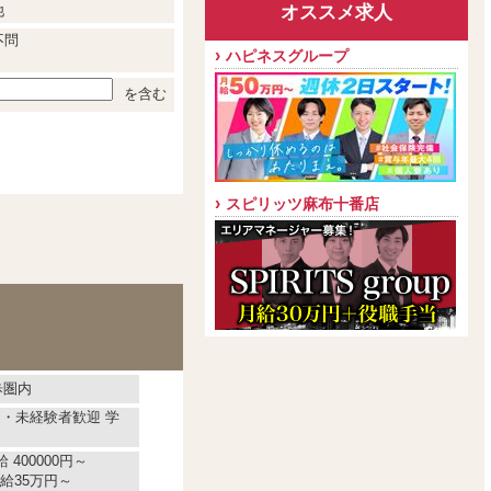
オススメ求人
他
不問
ハピネスグループ
を含む
スピリッツ麻布十番店
歩圏内
遇・未経験者歓迎 学
 400000円～
35万円～