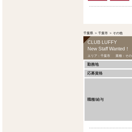
千葉県
>
千葉市
>
その他
CLUB LUFFY
New Staff W
エリア：
千葉市
業種：
その
勤務地
応募資格
職種/給与