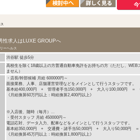
ルス
性求人はLUXE GROUPへ
リーヘルス
渋谷駅 徒歩5分
高校生を除く18歳以上の方普通自動車免許をお持ちの方（ただし、WEB
ません）
・店長/幹部候補 月給 600000円～
面接業務、人事、店舗運営管理などをメインとして行うスタッフです。
基本給400,000円 + 管理者手当150,000円 + 大入り100,000円 ＝ 6
《月給換算60万円以上：時給換算2,400円以上》
※入店後、随時（毎月）...
・受付スタッフ 月給 450000円～
電話応対、データ入力、配車などをメインとして行うスタッフです。
基本給350,000円 + 交通費・諸手当50,000円 + 大入り50,000円 ＝ 
《月給換算45万円以上：時給換算1,800円以上》