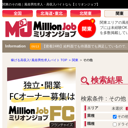
関東のその他｜風俗男性求人・高収入バイトなら【ミリオンジョブ】
関東エリアの風
ブには未経験O
を多数掲載して
Information
【密着24時】給料面でも待遇面でも満足しているので
06/13
稼げる高収入! 風俗男性求人バイト TOP
>
関東
>
その他
検索結果
検索条件 : その他
エリア
未選択
業種
その
職種
ドラ