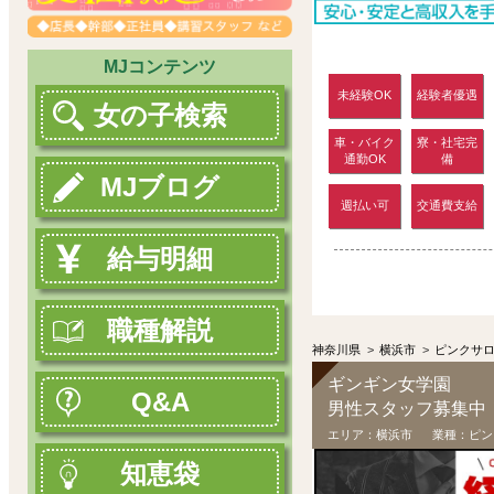
MJコンテンツ
未経験OK
経験者優遇
女の子検索
車・バイク
寮・社宅完
通勤OK
備
MJブログ
週払い可
交通費支給
給与明細
職種解説
神奈川県
>
横浜市
>
ピンクサ
ギンギン女学園
Q&A
男性スタッフ募集中
エリア：
横浜市
業種：
ピン
知恵袋