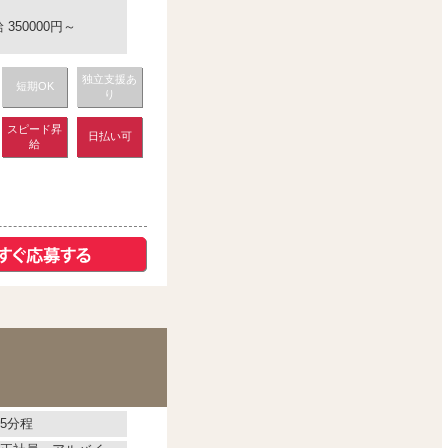
350000円～
独立支援あ
短期OK
り
スピード昇
日払い可
給
5分程