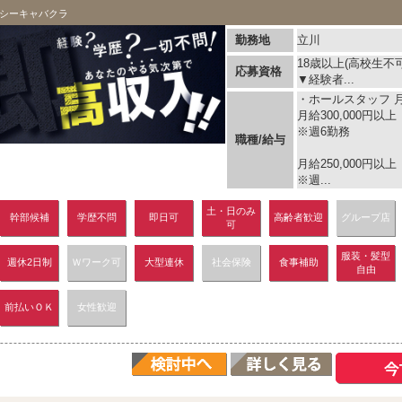
シーキャバクラ
勤務地
立川
18歳以上(高校生不
応募資格
▼経験者...
・ホールスタッフ 月給
月給300,000円以上
※週6勤務
職種/給与
月給250,000円以上
※週...
土・日のみ
幹部候補
学歴不問
即日可
高齢者歓迎
グループ店
可
服装・髪型
週休2日制
Ｗワーク可
大型連休
社会保険
食事補助
自由
前払いＯＫ
女性歓迎