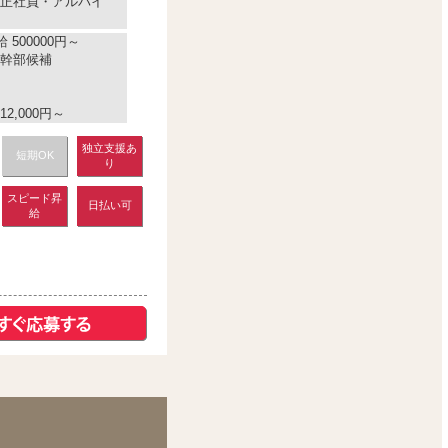
正社員・アルバイ
 500000円～
幹部候補
2,000円～
独立支援あ
短期OK
り
スピード昇
日払い可
給