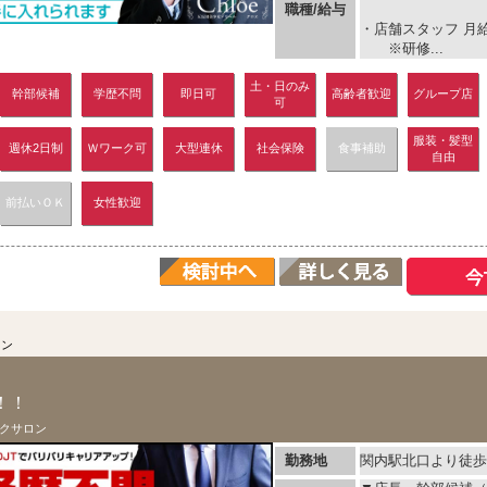
職種/給与
・店舗スタッフ 月給 
※研修...
土・日のみ
幹部候補
学歴不問
即日可
高齢者歓迎
グループ店
可
服装・髪型
週休2日制
Ｗワーク可
大型連休
社会保険
食事補助
自由
前払いＯＫ
女性歓迎
ロン
！！
クサロン
勤務地
関内駅北口より徒歩