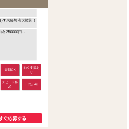
可)▼未経験者大歓迎！
 250000円～
独立支援あ
短期OK
り
スピード昇
日払い可
給