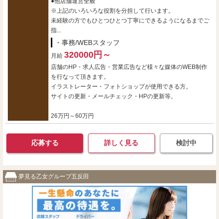
●他店舗運営全般
※上記のいろいろな役割を分担して行います。
未経験の方でもひとつひとつ丁寧にできるようになるまでご
指...
・事務/WEBスタッフ
320000円～
月給
店舗のHP・求人広告・営業広告など様々な媒体のWEB制作
を行なって頂きます。
イラストレーター・フォトショップが使用できる方。
サイトの更新・メールチェック・HPの更新等。
26万円～60万円
応募する
詳しく見る
検討中
夢見る乙女グループ五反田