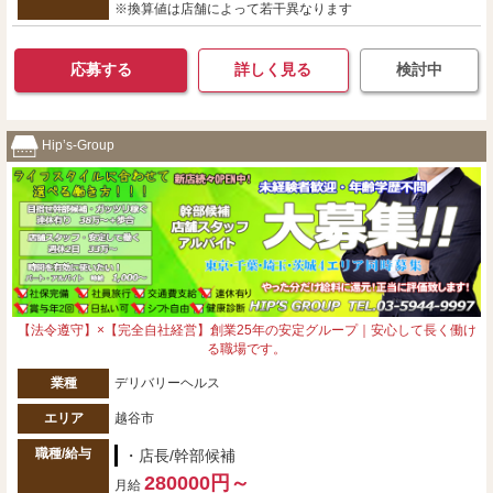
※換算値は店舗によって若干異なります
応募する
詳しく見る
検討中
Hip’s-Group
【法令遵守】×【完全自社経営】創業25年の安定グループ｜安心して長く働け
る職場です。
業種
デリバリーヘルス
エリア
越谷市
職種/給与
・店長/幹部候補
280000円～
月給