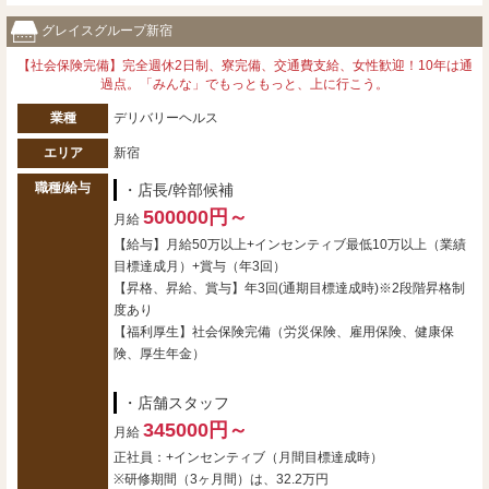
グレイスグループ新宿
【社会保険完備】完全週休2日制、寮完備、交通費支給、女性歓迎！10年は通
過点。「みんな」でもっともっと、上に行こう。
業種
デリバリーヘルス
エリア
新宿
職種/給与
・店長/幹部候補
500000円～
月給
【給与】月給50万以上+インセンティブ最低10万以上（業績
目標達成月）+賞与（年3回）
【昇格、昇給、賞与】年3回(通期目標達成時)※2段階昇格制
度あり
【福利厚生】社会保険完備（労災保険、雇用保険、健康保
険、厚生年金）
・店舗スタッフ
345000円～
月給
正社員：+インセンティブ（月間目標達成時）
※研修期間（3ヶ月間）は、32.2万円