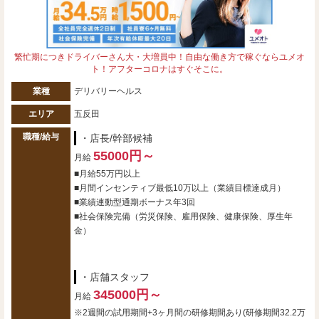
繁忙期につきドライバーさん大・大増員中！自由な働き方で稼ぐならユメオ
ト！アフターコロナはすぐそこに。
業種
デリバリーヘルス
エリア
五反田
職種/給与
・店長/幹部候補
55000円～
月給
■月給55万円以上
■月間インセンティブ最低10万以上（業績目標達成月）
■業績連動型通期ボーナス年3回
■社会保険完備（労災保険、雇用保険、健康保険、厚生年
金）
・店舗スタッフ
345000円～
月給
※2週間の試用期間+3ヶ月間の研修期間あり(研修期間32.2万