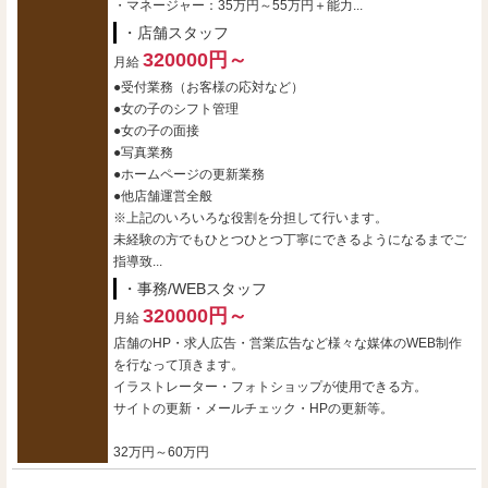
・マネージャー：35万円～55万円＋能力...
・店舗スタッフ
320000円～
月給
●受付業務（お客様の応対など）
●女の子のシフト管理
●女の子の面接
●写真業務
●ホームページの更新業務
●他店舗運営全般
※上記のいろいろな役割を分担して行います。
未経験の方でもひとつひとつ丁寧にできるようになるまでご
指導致...
・事務/WEBスタッフ
320000円～
月給
店舗のHP・求人広告・営業広告など様々な媒体のWEB制作
を行なって頂きます。
イラストレーター・フォトショップが使用できる方。
サイトの更新・メールチェック・HPの更新等。
32万円～60万円