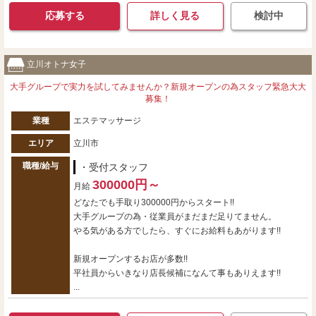
応募する
詳しく見る
検討中
立川オトナ女子
大手グループで実力を試してみませんか？新規オープンの為スタッフ緊急大大
募集！
業種
エステマッサージ
エリア
立川市
職種/給与
・受付スタッフ
300000円～
月給
どなたでも手取り300000円からスタート!!
大手グループの為・従業員がまだまだ足りてません。
やる気がある方でしたら、すぐにお給料もあがります!!
新規オープンするお店が多数!!
平社員からいきなり店長候補になんて事もありえます!!
...