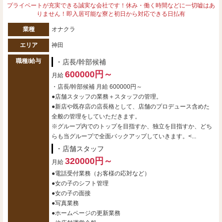
プライベートが充実できる誠実な会社です！休み・働く時間などに一切嘘はあ
りません！即入居可能な寮と初日から対応できる日払有
業種
オナクラ
エリア
神田
職種/給与
・店長/幹部候補
600000円～
月給
・店長/幹部候補 月給 600000円～
●店舗スタッフの業務＋スタッフの管理。
●新店や既存店の店長格として、店舗のプロデュース含めた
全般の管理をしていただきます。
※グループ内でのトップを目指すか、独立を目指すか、どち
らも当グループで全面バックアップしていきます。<...
・店舗スタッフ
320000円～
月給
●電話受付業務（お客様の応対など）
●女の子のシフト管理
●女の子の面接
●写真業務
●ホームページの更新業務