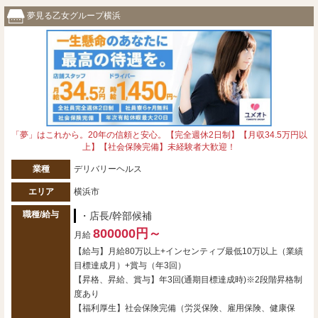
夢見る乙女グループ横浜
「夢」はこれから。20年の信頼と安心。【完全週休2日制】【月収34.5万円以
上】【社会保険完備】未経験者大歓迎！
業種
デリバリーヘルス
エリア
横浜市
職種/給与
・店長/幹部候補
800000円～
月給
【給与】月給80万以上+インセンティブ最低10万以上（業績
目標達成月）+賞与（年3回）
【昇格、昇給、賞与】年3回(通期目標達成時)※2段階昇格制
度あり
【福利厚生】社会保険完備（労災保険、雇用保険、健康保