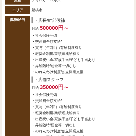
業種
デリバリーヘルス
エリア
船橋市
職種/給与
・店長/幹部候補
500000円～
月給
・社会保険完備
・交通費全額支給/
・賞与（年2回）/有給制度有り
・報奨金制度/業績達成給有り
・出産祝い金/家族手当/子ども手当あり
・昇給随時/罰金等一切なし
・のれんわけ制度/独立開業支援
・店舗スタッフ
350000円～
月給
・社会保険完備
・交通費全額支給/
・賞与（年2回）/有給制度有り
・報奨金制度/業績達成給有り
・出産祝い金/家族手当/子ども手当あり
・昇給随時/罰金等一切なし
・のれんわけ制度/独立開業支援