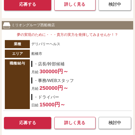
応募する
詳しく見る
検討中
ミリオングループ西船橋店
夢の実現のために・・・貴方の実力を発揮してみませんか！？
業種
デリバリーヘルス
エリア
船橋市
職種/給与
・店長/幹部候補
300000円～
月給
・事務/WEBスタッフ
250000円～
月給
・ドライバー
15000円～
日給
応募する
詳しく見る
検討中