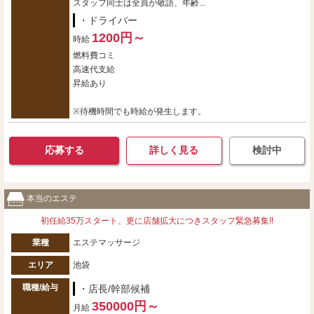
スタッフ同士は全員が敬語、年齢...
・ドライバー
1200円～
時給
燃料費コミ
高速代支給
昇給あり
※待機時間でも時給が発生します。
応募する
詳しく見る
検討中
本当のエステ
初任給35万スタート、更に店舗拡大につきスタッフ緊急募集!!
業種
エステマッサージ
エリア
池袋
職種/給与
・店長/幹部候補
350000円～
月給