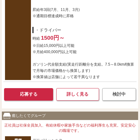
昇給年3回(7月、11月、3月)
※通期目標達成時に昇格
・ドライバー
1500円～
時給
※日給15,000円以上可能
※月給400,000円以上可能
ガソリン代全額支給(実走行距離分を支給。7.5～8.0km/ℓ換算
で月毎の市場価格から換算します)
※換算値は店舗によって若干異なります
応募する
詳しく見る
検討中
癒したくてグループ
正社員は社保全員加入、有給休暇や家族手当などの福利厚生も充実。安定安心
の職場です。