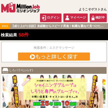
ようこそゲストさん
ログイン
マイページ
検討中
【成り上がり伝説】未経験からスピード昇進！転職を重ねて見つけた『本当に働きやすい職場』とは？
11/11
関東版
58件
検索結果
検索条件 : エステマッサージ
しろパラ+(ぷらす)