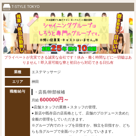
T-STYLE TOKYO
プライベートが充実できる誠実な会社です！休み・働く時間などに一切嘘はあ
りません！即入居可能な寮と初日から対応できる日払有
業種
エステマッサージ
エリア
神田
職種/給与
・店長/幹部候補
600000円～
月給
●店舗スタッフの業務＋スタッフの管理。
● 新店や既存店の店長格として、店舗のプロデュース含めた
全般の管理をしていただきます。
※グループ内でのトップを目指すか、独立を目指すか、どち
らも当グループで全面バックアップしていきます。