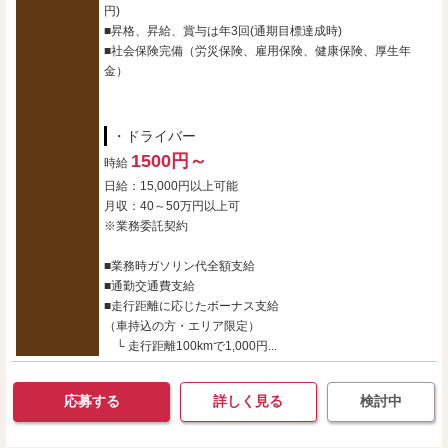
円)
■昇格、昇給、賞与は年3回(通期目標達成時)
■社会保険完備（労災保険、雇用保険、健康保険、厚生年
金）
・ドライバー
1500円～
時給
日給：15,000円以上可能
月収：40～50万円以上可
※業務委託契約
■業務時ガソリン代全額支給
■通勤交通費支給
■走行距離に応じたボーナス支給
（車持込の方・エリア限定）
└ 走行距離100kmで1,000円...
応募する
詳しく見る
検討中