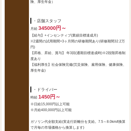
険、厚生年金）
・店舗スタッフ
345000円～
月給
【給与】+インセンティブ(業績目標達成月)
※2週間の試用期間+3ヶ月間の研修期間あり(研修期間32.2万
円)
【昇格、昇給、賞与】 年3回(通期目標達成時)※2段階昇格制
度あり
【福利厚生】社会保険完備(労災保険、雇用保険、健康保険、
厚生年金)
・ドライバー
1450円～
時給
※日給15,000円以上可能
※月給400,000円以上可能
ガソリン代全額支給(実走行距離分を支給。7.5～8.0km/ℓ換算
で月毎の市場価格から換算します)