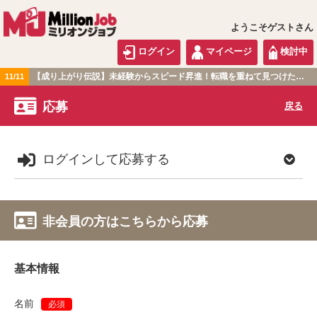
ようこそゲストさん
ログイン
マイページ
検討中
【成り上がり伝説】未経験からスピード昇進！転職を重ねて見つけた『本当に働きやすい職場』とは？
11/11
関東版
応募
戻る
ログインして応募する
非会員の方はこちらから応募
基本情報
名前
必須