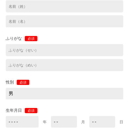
ふりがな
必須
性別
必須
生年月日
必須
年
月
日