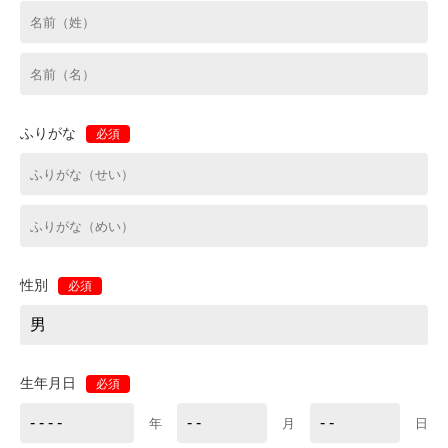
ふりがな
必須
性別
必須
生年月日
必須
年
月
日