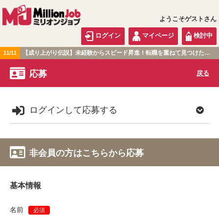
ようこそゲストさん
ログイン
マイページ
検討中
【成り上がり伝説】未経験からスピード昇進！転職を重ねて見つけた『本当に働きやすい職場』とは？
11/11
関東版
応募
戻る
ログインして応募する
非会員の方はこちらから応募
基本情報
名前
必須