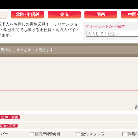
俗求人をお探しの男性必見！ ミリオンジョ
フリーワードから探す
K・学歴不問でも稼げる正社員・高収入バイト
います。
男の飽くなき挑戦！
、気持ち に余裕を持って働けます！
追加・変更
追加・変更
イバー
店長/幹部候補
受付スタッフ
事務/