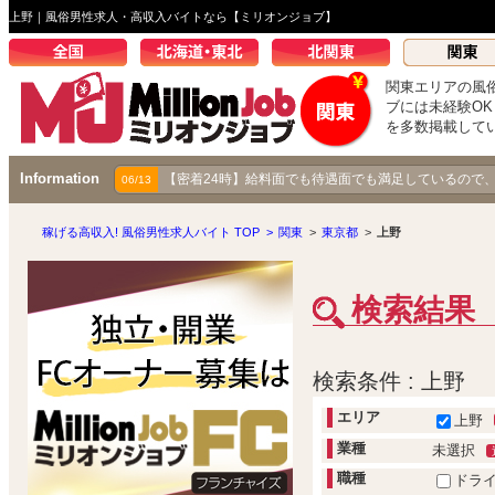
上野｜風俗男性求人・高収入バイトなら【ミリオンジョブ】
関東エリアの風
ブには未経験O
を多数掲載して
Information
【成り上がり伝説】秋コスグループで着実に昇り続ける
【密着24時】給料面でも待遇面でも満足しているので
03/25
06/13
稼げる高収入! 風俗男性求人バイト TOP
>
関東
>
東京都
>
上野
検索結果
検索条件 : 上野
エリア
上野
業種
未選択
職種
ドラ