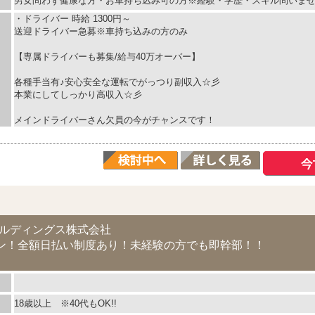
男女問わず健康な方・お車持ち込み可の方※経験・学歴・スキル問いま
・ドライバー 時給 1300円～
送迎ドライバー急募※車持ち込みの方のみ
【専属ドライバーも募集/給与40万オーバー】
各種手当有♪安心安全な運転でがっつり副収入☆彡
本業にしてしっかり高収入☆彡
メインドライバーさん欠員の今がチャンスです！
ールディングス株式会社
ン！全額日払い制度あり！未経験の方でも即幹部！！
18歳以上 ※40代もOK!!