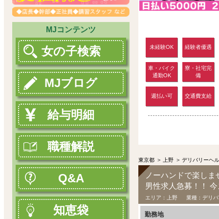
MJコンテンツ
未経験OK
経験者優遇
女の子検索
車・バイク
寮・社宅完
通勤OK
備
MJブログ
週払い可
交通費支給
給与明細
職種解説
東京都
>
上野
>
デリバリーヘ
ノーハンドで楽しま
Q&A
男性求人急募！！ 
エリア：
上野
業種：
デリバ
知恵袋
勤務地