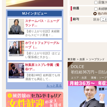
店舗
待遇
未経験
MJインタビュー
他の待
給与
区分
スチームバス・ニューグ
ランド...
【成り上がり伝説】未経験
からスピード昇進！...
ホワイトフェアリーグル
ープ（...
【成り上がり伝説】 ほどよ
い緊張感と大きな...
東京都
>
吉原
>
ソープランド
秋葉原コスプレ学園（鶯
DOLCE
谷/デ...
【密着24時】給料面でも待
エリア：
吉原
業種：
ソープ
遇面でも満足して...
もっと見る