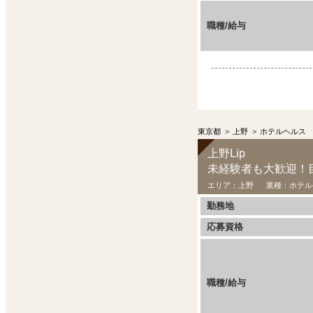
職種/給与
東京都
>
上野
>
ホテルヘルス
上野Lip
未経験者も大歓迎！目
エリア：
上野
業種：
ホテル
勤務地
応募資格
職種/給与