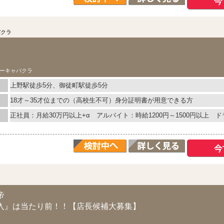
バクラ
ーキャバクラ
上野駅徒歩5分、御徒町駅徒歩5分
18才～35才位までの（高校生不可）身分証明書が用意できる方
正社員：月給30万円以上+α アルバイト：時給1200円～1500円以上 ドラ
帝
入』は当たり前！！【店長候補大募集】