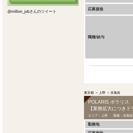
応募資格
@million_jobさんのツイート
職種/給与
東京都
>
上野
>
非風俗
POLARIS ポラリス
【業務拡大につきド
エリア：
上野
業種：
非風俗
勤務地