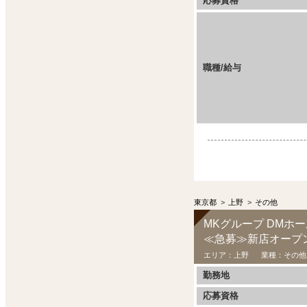
応募資格
職種/給与
東京都
>
上野
>
その他
MKグループ DMホ
≪急募≫新店オープ
エリア：
上野
業種：
その他
勤務地
応募資格