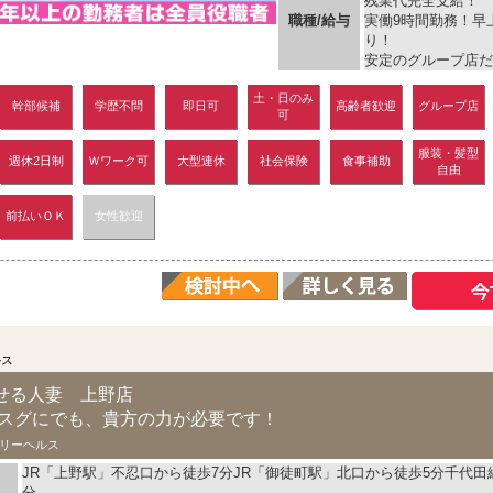
残業代完全支給！
職種/給与
実働9時間勤務！早
り！
安定のグループ店だか
土・日のみ
幹部候補
学歴不問
即日可
高齢者歓迎
グループ店
可
服装・髪型
週休2日制
Ｗワーク可
大型連休
社会保険
食事補助
自由
前払いＯＫ
女性歓迎
ルス
せる人妻 上野店
今スグにでも、貴方の力が必要です！
リーヘルス
JR「上野駅」不忍口から徒歩7分JR「御徒町駅」北口から徒歩5分千代田
分