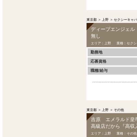
東京都
>
上野
>
セクシーキャ
ディープエンジェル
無し
エリア：
上野
業種：
セクシ
勤務地
応募資格
職種/給与
東京都
>
上野
>
その他
吉原 エメラルド皇
高級店だから『高収
エリア：
上野
業種：
その他