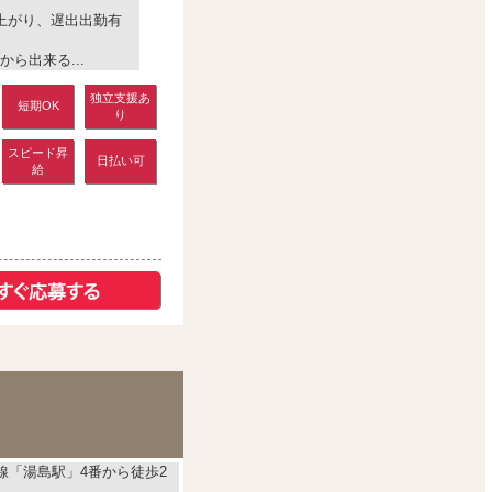
上がり、遅出出勤有
ら出来る...
独立支援あ
短期OK
り
スピード昇
日払い可
給
線「湯島駅」4番から徒歩2