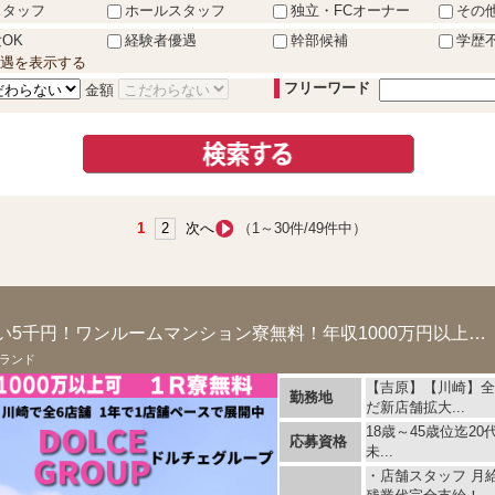
スタッフ
ホールスタッフ
独立・FCオーナー
その
OK
経験者優遇
幹部候補
学歴
遇を表示する
フリーワード
金額
1
2
次へ
（1～30件/49件中）
初任給36万円～日払い5千円！ワンルームマンション寮無料！年収1000万円以上可能！残...
ランド
【吉原】【川崎】全
勤務地
だ新店舗拡大...
18歳～45歳位迄20
応募資格
未...
・店舗スタッフ 月給 