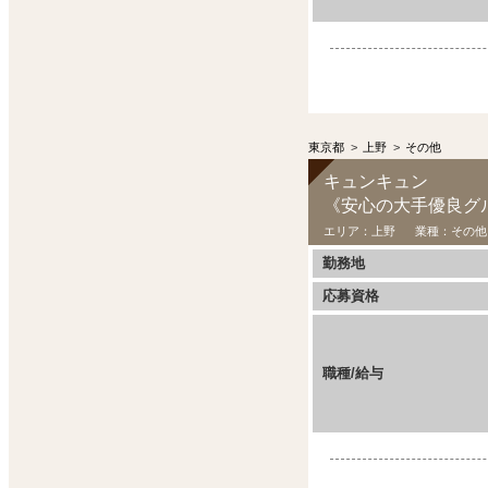
東京都
>
上野
>
その他
キュンキュン
エリア：
上野
業種：
その他
勤務地
応募資格
職種/給与