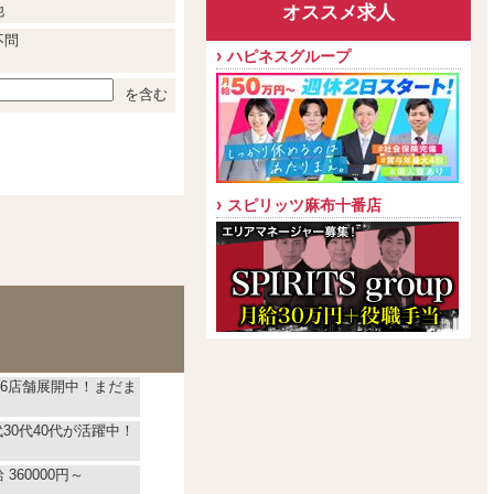
オススメ求人
他
不問
ハピネスグループ
を含む
スピリッツ麻布十番店
6店舗展開中！まだま
代30代40代が活躍中！
360000円～