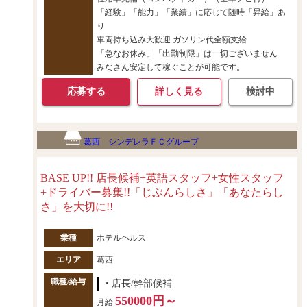
「経験」「能力」「業績」に応じて随時「昇給」あ
り
車両持ち込み大歓迎 ガソリン代全額支給
「急なお休み」「出勤制限」は一切ございません
みなさん安定して稼ぐことが可能です。
応募する
詳しく見る
検討中
葛西 シンデレラＦＣグループ
BASE UP!! 店長候補+英語スタッフ+女性スタッフ
+ドライバー募集!!「じぶんらしさ」「あなたらし
さ」を大切に!!
業種
ホテルヘルス
エリア
葛西
職種/給与
・店長/幹部候補
550000円～
月給