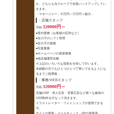
か、どちらも当グループで全面バックアップしてい
きます。
・マネージャー：35万円～55万円＋能力...
・店舗スタッフ
320000円～
月給
●受付業務（お客様の応対など）
●女の子のシフト管理
●女の子の面接
●写真業務
●ホームページの更新業務
●他店舗運営全般
※上記のいろいろな役割を分担して行います。
未経験の方でもひとつひとつ丁寧にできるようにな
るまでご指導致...
・事務/WEBスタッフ
320000円～
月給
店舗のHP・求人広告・営業広告など様々な媒体の
WEB制作を行なって頂きます。
イラストレーター・フォトショップが使用できる
方。
サイトの更新・メールチェック・HPの更新等。