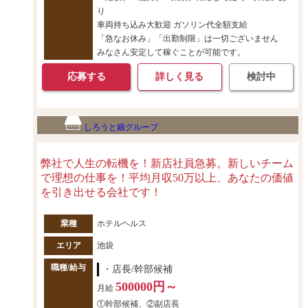
り
車両持ち込み大歓迎 ガソリン代全額支給
「急なお休み」「出勤制限」は一切ございません
みなさん安定して稼ぐことが可能です。
応募する
詳しく見る
検討中
しろうと娘グループ
弊社で人生の転機を！新店社員急募。新しいチーム
で理想の仕事を！平均月収50万以上、あなたの価値
を引き出せる会社です！
業種
ホテルヘルス
エリア
池袋
職種/給与
・店長/幹部候補
500000円～
月給
①幹部候補、②副店長