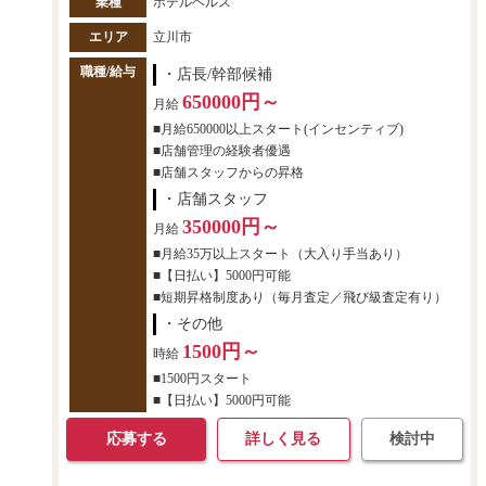
業種
ホテルヘルス
エリア
立川市
職種/給与
・店長/幹部候補
650000円～
月給
■月給650000以上スタート(インセンティブ)
■店舗管理の経験者優遇
■店舗スタッフからの昇格
・店舗スタッフ
350000円～
月給
■月給35万以上スタート（大入り手当あり）
■【日払い】5000円可能
■短期昇格制度あり（毎月査定／飛び級査定有り）
・その他
1500円～
時給
■1500円スタート
■【日払い】5000円可能
応募する
詳しく見る
検討中