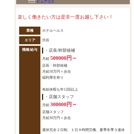
ピュアコス
楽しく働きたい方は是非一度お越し下さい！
業種
ホテルヘルス
エリア
渋谷
職種/給与
・店長/幹部候補
500000円～
月給
店長・幹部候補
月給50万円＋歩合
福利厚生有り
有給休暇も年12回以上
・店舗スタッフ
300000円～
月給
店舗スタッフ
月給30万円＋歩合
週休完全２日制、１日９時間労働、夏季冬季３連休