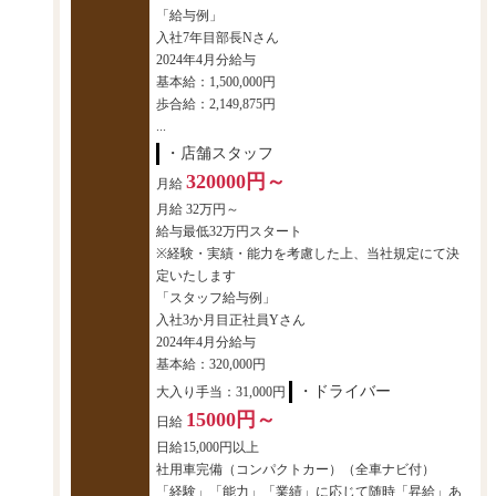
「給与例」
入社7年目部長Nさん
2024年4月分給与
基本給：1,500,000円
歩合給：2,149,875円
...
・店舗スタッフ
320000円～
月給
月給 32万円～
給与最低32万円スタート
※経験・実績・能力を考慮した上、当社規定にて決
定いたします
「スタッフ給与例」
入社3か月目正社員Yさん
2024年4月分給与
基本給：320,000円
・ドライバー
大入り手当：31,000円
15000円～
日給
日給15,000円以上
社用車完備（コンパクトカー）（全車ナビ付）
「経験」「能力」「業績」に応じて随時「昇給」あ