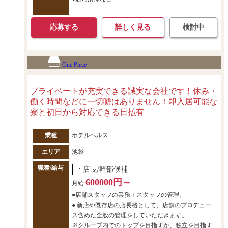
応募する
詳しく見る
検討中
One Piece
プライベートが充実できる誠実な会社です！休み・
働く時間などに一切嘘はありません！即入居可能な
寮と初日から対応できる日払有
業種
ホテルヘルス
エリア
池袋
職種/給与
・店長/幹部候補
600000円～
月給
●店舗スタッフの業務＋スタッフの管理。
● 新店や既存店の店長格として、店舗のプロデュー
ス含めた全般の管理をしていただきます。
※グループ内でのトップを目指すか、独立を目指す