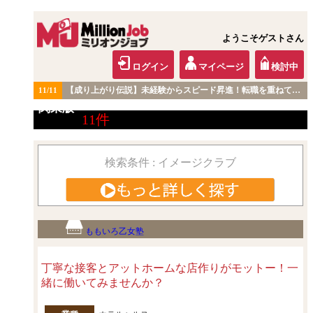
ようこそゲストさん
ログイン
マイページ
検討中
【成り上がり伝説】未経験からスピード昇進！転職を重ねて見つけた『本当に働きやすい職場』とは？
11/11
関東版
11件
検索結果
検索条件 : イメージクラブ
ももいろ乙女塾
丁寧な接客とアットホームな店作りがモットー！一
緒に働いてみませんか？