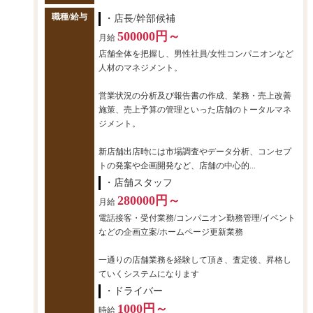
職種/給与
・店長/幹部候補
500000円～
月給
店舗全体を把握し、男性社員/女性コンパニオンなど
人材のマネジメント。
営業状況の分析及び報告書の作成、業務・売上改善
施策、売上予算の管理といった店舗のトータルマネ
ジメント。
新店舗出店時には市場調査やデータ分析、コンセプ
トの発案や企画開発など、店舗の中心的...
・店舗スタッフ
280000円～
月給
電話接客・受付業務/コンパニオン勤務管理/イベント
などの企画立案/ホームページ更新業務
一通りの店舗業務を経験して頂き、査定後、昇格し
ていくシステムになります
・ドライバー
1000円～
時給