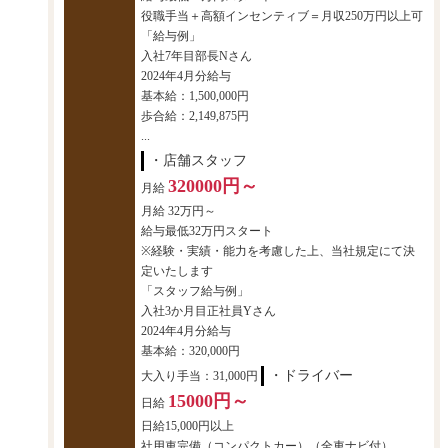
役職手当＋高額インセンティブ＝月収250万円以上可
「給与例」
入社7年目部長Nさん
2024年4月分給与
基本給：1,500,000円
歩合給：2,149,875円
...
・店舗スタッフ
320000円～
月給
月給 32万円～
給与最低32万円スタート
※経験・実績・能力を考慮した上、当社規定にて決
定いたします
「スタッフ給与例」
入社3か月目正社員Yさん
2024年4月分給与
基本給：320,000円
・ドライバー
大入り手当：31,000円
15000円～
日給
日給15,000円以上
社用車完備（コンパクトカー）（全車ナビ付）