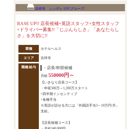
吉祥寺 シンデレラFCグループ
BASE UP!! 店長候補+英語スタッフ+女性スタッフ
+ドライバー募集!!「じぶんらしさ」「あなたらし
さ」を大切に!!
業種
ホテルヘルス
エリア
吉祥寺
職種/給与
・店長/幹部候補
550000円～
月給
【いきなり店長コース】
・年収500万～1,200万スタート
+四半期インセンティブ
+各種手当
※英語が話せる方には「外国語手当3～10万円/月」
支給。
【店長候補コース】
・月給340,000円