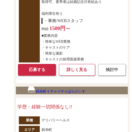
取得可、妻帯者は結婚記念日有給あり
福利厚生有り
・事務/WEBスタッフ
1500円～
時給
■業務内容
・簡単なWEB業務
・キャストのケア
・簡単な撮影
・キャストの採用面接業務
応募する
詳しく見る
検討中
錦糸町イチャイチャぱらだいす
学歴・経験一切関係なし!!
業種
デリバリーヘルス
エリア
錦糸町