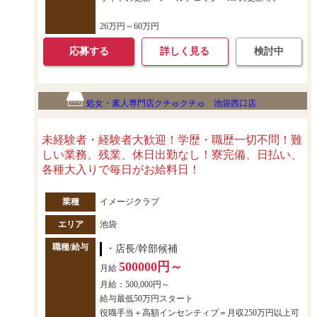
26万円～60万円
応募する
詳しく見る
検討中
処女・素人専門店クチゅクチゅ 池袋西口店
未経験者・経験者大歓迎！学歴・職歴一切不問！難
しい業務、残業、休日出勤なし！寮完備、日払い、
各種大入りで毎日がお給料日！
業種
イメージクラブ
エリア
池袋
職種/給与
・店長/幹部候補
500000円～
月給
月給：500,000円～
給与最低50万円スタート
役職手当＋高額インセンティブ＝月収250万円以上可