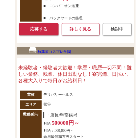
■ コンパニオン送迎
■ バックヤードの整理
応募する
詳しく見る
検討中
秋葉原コスプレ学園
未経験者・経験者大歓迎！学歴・職歴一切不問！難
しい業務、残業、休日出勤なし！寮完備、日払い、
各種大入りで毎日がお給料日！
業種
デリバリーヘルス
エリア
鶯谷
職種/給与
・店長/幹部候補
500000円～
月給
月給：500,000円～
給与最低50万円スタート