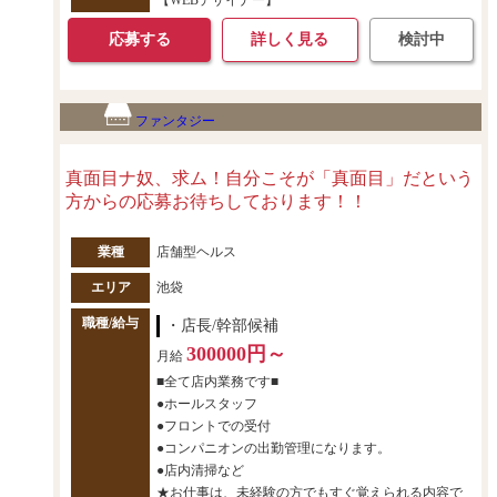
応募する
詳しく見る
検討中
ファンタジー
真面目ナ奴、求ム！自分こそが「真面目」だという
方からの応募お待ちしております！！
業種
店舗型ヘルス
エリア
池袋
職種/給与
・店長/幹部候補
300000円～
月給
■全て店内業務です■
●ホールスタッフ
●フロントでの受付
●コンパニオンの出勤管理になります。
●店内清掃など
★お仕事は、未経験の方でもすぐ覚えられる内容で