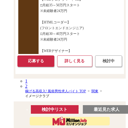
□月給35～50万円スタート
※未経験者24万円
【HTMLコーダー】
(フロントエンドエンジニア)
□月給30～40万円スタート
※未経験者24万円
【WEBデザイナー】
応募する
詳しく見る
検討中
1
2
稼げる高収入! 風俗男性求人バイト TOP
>
関東
>
イメージクラブ
検討中リスト
最近見た求人