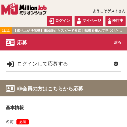
ようこそゲストさん
ログイン
マイページ
検討中
【成り上がり伝説】未経験からスピード昇進！転職を重ねて見つけた『本当に働きやすい職場』とは？
11/11
関東版
応募
戻る
ログインして応募する
非会員の方はこちらから応募
基本情報
名前
必須