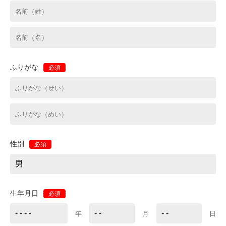
ふりがな
必須
性別
必須
生年月日
必須
年
月
日