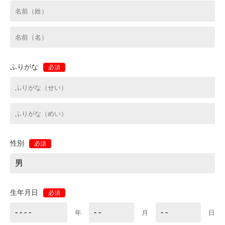
ふりがな
必須
性別
必須
生年月日
必須
年
月
日