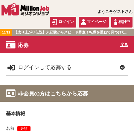
ようこそゲストさん
ログイン
マイページ
検討中
【成り上がり伝説】未経験からスピード昇進！転職を重ねて見つけた『本当に働きやすい職場』とは？
11/11
関東版
応募
戻る
ログインして応募する
非会員の方はこちらから応募
基本情報
名前
必須