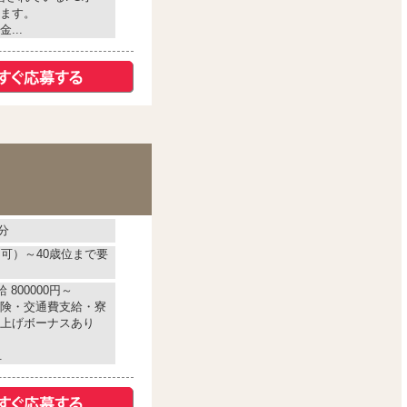
ます。
...
分
不可）～40歳位まで要
 800000円～
険・交通費支給・寮
上げボーナスあり
.