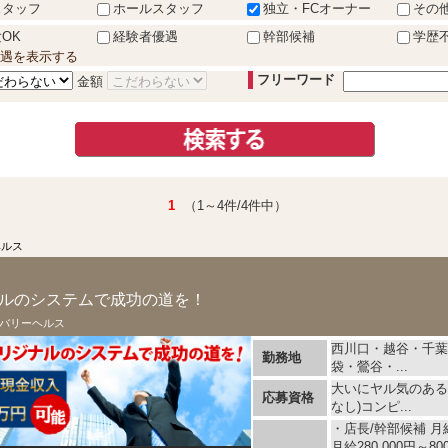
スタッフ
ホールスタッフ
独立・FCオーナー
その
OK
経験者優遇
幹部候補
学歴
遇を表示する
フリーワード
金額
1
（1～4件/4件中）
ヘルス
オリジナルのシステムで成功の道を！
バリーヘルス
西川口・越谷・千葉 
勤務地
袋・鶯谷・...
大いにヤル気のある
応募資格
なし)コンピ...
・店長/幹部候補 月給
月給280,000円～80