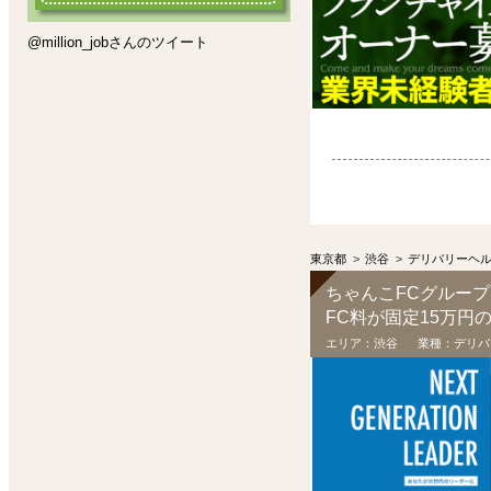
@million_jobさんのツイート
東京都
>
渋谷
>
デリバリーヘ
ちゃんこFCグループ
FC料が固定15万
エリア：
渋谷
業種：
デリバ