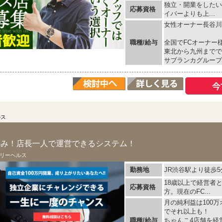
独立・開業をしたい
応募資格
イバーよりも上...
女性オーナー長谷川
職種/給与
全国でFCオーナー
東北から九州までで
サブランカグループの
ルス
円のみ！店長一人で運営できるシステム！
リーヘルス
勤務地
JR渋谷駅より徒歩5
18歳以上で経営者
応募資格
方。現在のFC...
月の純利益は100
でそれ以上も！
職種/給与
ちゃんこ4店舗を経