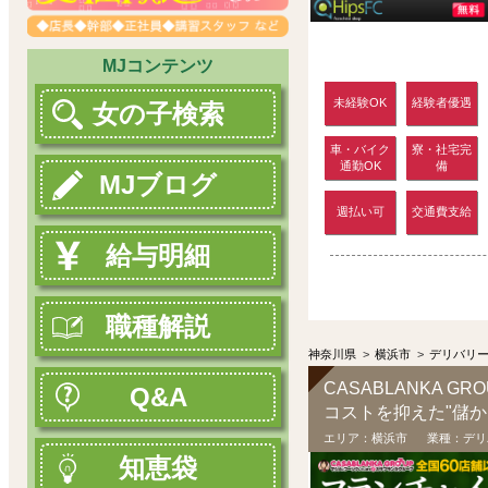
MJコンテンツ
未経験OK
経験者優遇
女の子検索
車・バイク
寮・社宅完
通勤OK
備
MJブログ
週払い可
交通費支給
給与明細
職種解説
神奈川県
>
横浜市
>
デリバリ
CASABLANKA G
Q&A
エリア：
横浜市
業種：
デリ
知恵袋