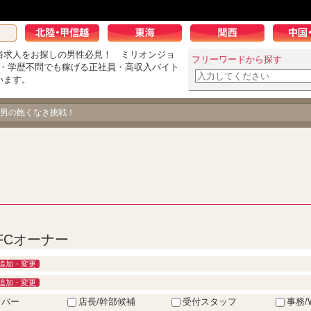
俗求人をお探しの男性必見！ ミリオンジョ
フリーワードから探す
K・学歴不問でも稼げる正社員・高収入バイト
います。
男の飽くなき挑戦！
FCオーナー
追加・変更
追加・変更
イバー
店長/幹部候補
受付スタッフ
事務/