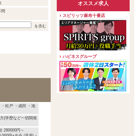
他
オススメ求人
不問
スピリッツ麻布十番店
を含む
ハピネスグループ
・松戸 ・成田 ・池
方(学歴など一切関係
 280000円～
0,000円+歩合 (見習い