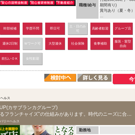
職種/給与
期間有り)
賞与あり（夏・冬）
...
土・日のみ
幹部候補
学歴不問
即日可
高齢者歓迎
グループ店
可
服装・髪型
週休2日制
Ｗワーク可
大型連休
社会保険
食事補助
自由
前払いＯＫ
女性歓迎
ーヘルス
ROUP(カサブランカグループ)
コストを抑えた"儲かるフランチャイズ"の仕組みがあります。時代のニーズに合ったデリヘル...
バリーヘルス
勤務地