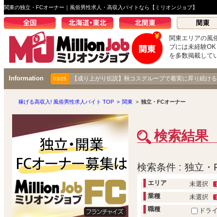
関東の独立・FCオーナー｜風俗男性求人・高収入バイトなら【ミリオンジョブ】
関東エリアの風
ブには未経験O
を多数掲載して
Information
【成り上がり伝説】秋コスグループで着実に昇り続ける
03/25
稼げる高収入! 風俗男性求人バイト TOP
>
関東
>
独立・FCオーナー
検索結果
検索条件 : 独立・
エリア
未選択
業種
未選択
職種
ドラ