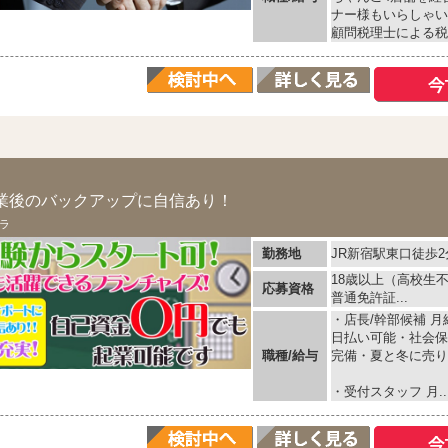
ナー様もいらしゃい
顧問税理士による税金
業後のバックアップに自信あり！
ラ
勤務地
JR新宿駅東口徒歩2
18歳以上（高校生
応募資格
普通免許証...
・店長/幹部候補 月給
日払い可能・社会保
職種/給与
完備・夏と冬に売り
・受付スタッフ 月..