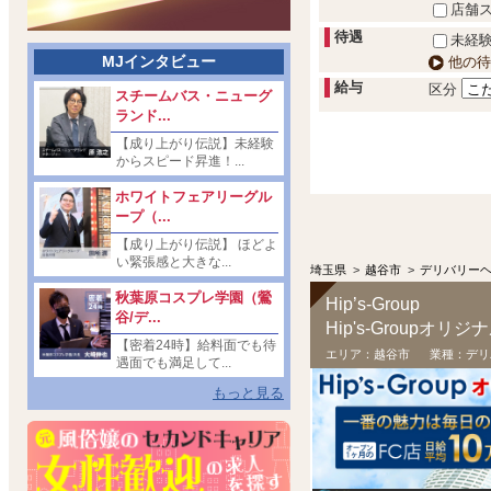
店舗
待遇
未経験
MJインタビュー
他の待
給与
区分
スチームバス・ニューグ
ランド...
【成り上がり伝説】未経験
からスピード昇進！...
ホワイトフェアリーグル
ープ（...
【成り上がり伝説】 ほどよ
い緊張感と大きな...
埼玉県
>
越谷市
>
デリバリー
秋葉原コスプレ学園（鶯
Hip’s-Group
谷/デ...
Hip's-Group
【密着24時】給料面でも待
エリア：
越谷市
業種：
デリ
遇面でも満足して...
もっと見る