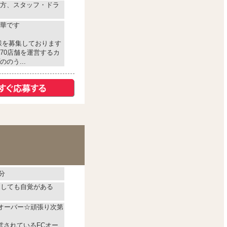
方、スタッフ・ドラ
華です
様を募集しております
70店舗を運営するカ
のう...
分
としても自覚がある
万オーバー☆頑張り次第
営されているFCオー