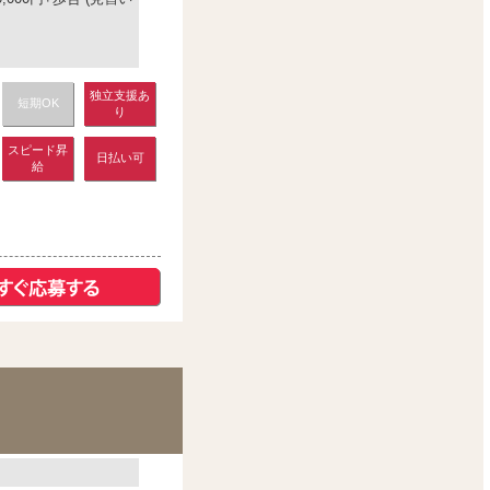
独立支援あ
短期OK
り
スピード昇
日払い可
給