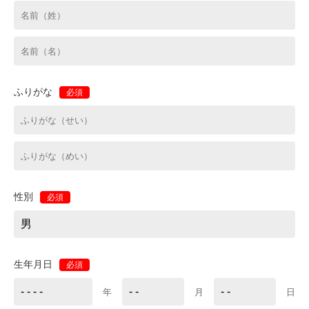
ふりがな
必須
性別
必須
生年月日
必須
年
月
日