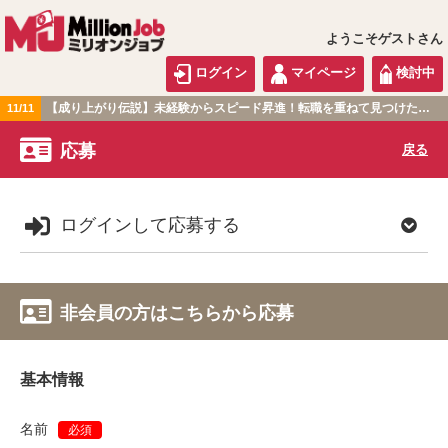
ようこそゲストさん
ログイン
マイページ
検討中
【成り上がり伝説】未経験からスピード昇進！転職を重ねて見つけた『本当に働きやすい職場』とは？
11/11
関東版
応募
戻る
ログインして応募する
非会員の方はこちらから応募
基本情報
名前
必須