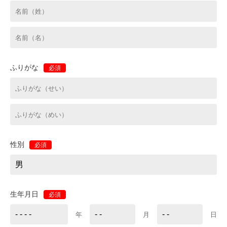
ふりがな
必須
性別
必須
生年月日
必須
年
月
日