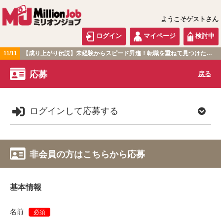
ようこそゲストさん
ログイン
マイページ
検討中
【成り上がり伝説】未経験からスピード昇進！転職を重ねて見つけた『本当に働きやすい職場』とは？
11/11
関東版
応募
戻る
ログインして応募する
非会員の方はこちらから応募
基本情報
名前
必須