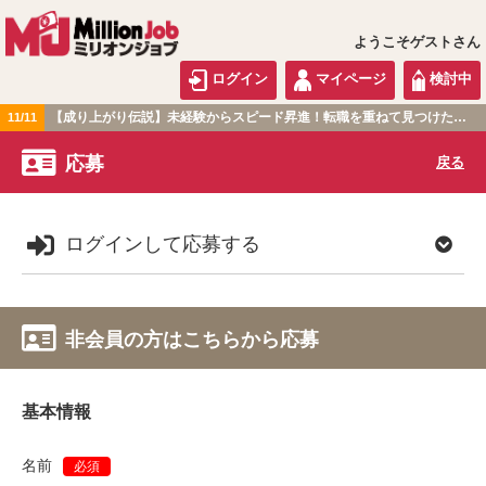
ようこそゲストさん
ログイン
マイページ
検討中
【成り上がり伝説】未経験からスピード昇進！転職を重ねて見つけた『本当に働きやすい職場』とは？
11/11
関東版
応募
戻る
ログインして応募する
非会員の方はこちらから応募
基本情報
名前
必須