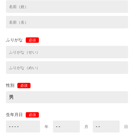
ふりがな
必須
性別
必須
生年月日
必須
年
月
日