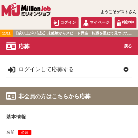
ようこそゲストさん
ログイン
マイページ
検討中
【成り上がり伝説】未経験からスピード昇進！転職を重ねて見つけた『本当に働きやすい職場』とは？
11/11
関東版
応募
戻る
ログインして応募する
非会員の方はこちらから応募
基本情報
名前
必須