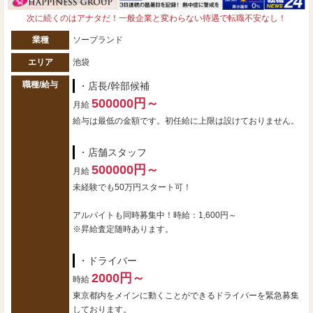
次に続くのはアナタだ！一般企業と変わらない待遇で転職不安なし！
業種
ソープランド
エリア
池袋
職種/給与
・店長/幹部候補
500000円～
月給
給与は最低の金額です。初任給に上限は設けておりません。
・店舗スタッフ
500000円～
月給
未経験でも50万円スタート可！
アルバイトも同時募集中！時給：1,600円～
※昇給査定随時あります。
・ドライバー
2000円～
時給
東京都内をメインに動くことができるドライバーを緊急募集
しております。