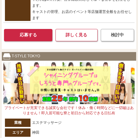
ます。
キャストの管理、お店のイベント等店舗運営全般をお任せし
ます
応募する
詳しく見る
検討中
T-STYLE TOKYO
プライベートが充実できる誠実な会社です！休み・働く時間などに一切嘘はあ
りません！即入居可能な寮と初日から対応できる日払有
業種
エステマッサージ
エリア
神田