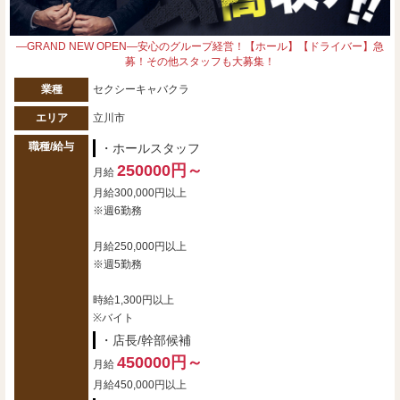
―GRAND NEW OPEN―安心のグループ経営！【ホール】【ドライバー】急
募！その他スタッフも大募集！
業種
セクシーキャバクラ
エリア
立川市
職種/給与
・ホールスタッフ
250000円～
月給
月給300,000円以上
※週6勤務
月給250,000円以上
※週5勤務
時給1,300円以上
※バイト
・店長/幹部候補
450000円～
月給
月給450,000円以上