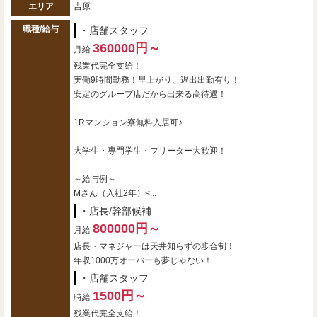
エリア
吉原
職種/給与
・店舗スタッフ
360000円～
月給
残業代完全支給！
実働9時間勤務！早上がり、遅出出勤有り！
安定のグループ店だから出来る高待遇！
1Rマンション寮無料入居可♪
大学生・専門学生・フリーター大歓迎！
～給与例～
Mさん（入社2年）<...
・店長/幹部候補
800000円～
月給
店長・マネジャーは天井知らずの歩合制！
年収1000万オーバーも夢じゃない！
・店舗スタッフ
1500円～
時給
残業代完全支給！