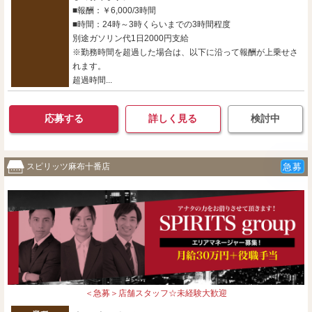
■報酬：￥6,000/3時間
■時間：24時～3時くらいまでの3時間程度
別途ガソリン代1日2000円支給
※勤務時間を超過した場合は、以下に沿って報酬が上乗せさ
れます。
超過時間...
応募する
詳しく見る
検討中
スピリッツ麻布十番店
急募
＜急募＞店舗スタッフ☆未経験大歓迎