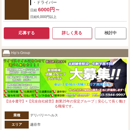
・ドライバー
6000円～
日給
日給6,000円以上
応募する
詳しく見る
検討中
Hip’s-Group
【法令遵守】×【完全自社経営】創業25年の安定グループ｜安心して長く働け
る職場です。
業種
デリバリーヘルス
エリア
越谷市