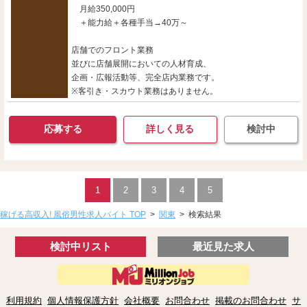
月給350,000円
＋能力給＋各種手当→40万～
店舗でのフロント業務
並びに店舗展開においての人材育成、
企画・広報活動等、完全店内業務です。
※客引き・スカウト業務はありません。
応募する
詳しく見る
検討中
1
2
3
4
5
稼げる高収入! 風俗男性求人バイト TOP
>
関東
>
検索結果
検討中リスト
最近見た求人
利用規約
個人情報保護方針
会社概要
お問合わせ
掲載のお問合わせ
サ