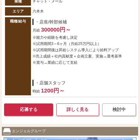
業種
チャット・メール
エリア
六本木
職種/給与
・店長/幹部候補
300000円～
月給
※能力や経験を考慮し決定
※試用期間3～6ヶ月（月給25万円以上）
※試用期間後は昇給システム導入により給料アップ
※売上成績＋社内貢献度＋企画立案、実施→選考基準
※賞与→業績に応じて支給
・店舗スタッフ
1200円～
時給
応募する
詳しく見る
検討中
エンジェルグループ