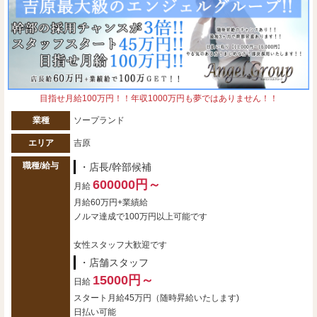
目指せ月給100万円！！年収1000万円も夢ではありません！！
業種
ソープランド
エリア
吉原
職種/給与
・店長/幹部候補
600000円～
月給
月給60万円+業績給
ノルマ達成で100万円以上可能です
女性スタッフ大歓迎です
・店舗スタッフ
15000円～
日給
スタート月給45万円（随時昇給いたします)
日払い可能