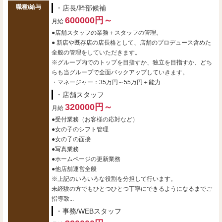
職種/給与
・店長/幹部候補
600000円～
月給
●店舗スタッフの業務＋スタッフの管理。
● 新店や既存店の店長格として、店舗のプロデュース含めた
全般の管理をしていただきます。
※グループ内でのトップを目指すか、独立を目指すか、どち
らも当グループで全面バックアップしていきます。
・マネージャー：35万円～55万円＋能力...
・店舗スタッフ
320000円～
月給
●受付業務（お客様の応対など）
●女の子のシフト管理
●女の子の面接
●写真業務
●ホームページの更新業務
●他店舗運営全般
※上記のいろいろな役割を分担して行います。
未経験の方でもひとつひとつ丁寧にできるようになるまでご
指導致...
・事務/WEBスタッフ