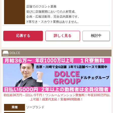
店舗でのフロント業務
並びに店舗展開においての人材育成、
企画・広報活動等、完全店内業務です。
※客引き・スカウト業務はありません。
応募する
詳しく見る
検討中
DOLCE
初任給36万円～日払い5千円！ワンルームマンション寮無料！年収1000万円以
上可能！残業代支給！実働9時間勤務！
業種
ソープランド