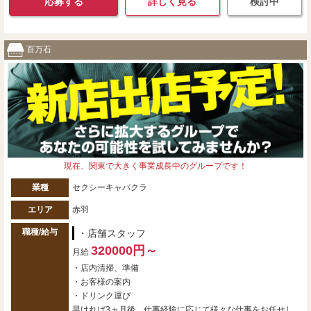
応募する
詳しく見る
検討中
百万石
現在、関東で大きく事業成長中のグループです！
業種
セクシーキャバクラ
エリア
赤羽
職種/給与
・店舗スタッフ
320000円～
月給
・店内清掃、準備
・お客様の案内
・ドリンク運び
早ければ3ヵ月後、仕事経験に応じて様々な仕事をお任せし