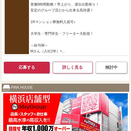
実働9時間勤務！早上がり、遅出出勤有り！
安定のグループ店だから出来る高待遇！
1Rマンション寮無料入居可♪
大学生・専門学生・フリーター大歓迎！
～給与例～
Mさん（入社2年）<...
応募する
詳しく見る
検討中
PINK HOUSE