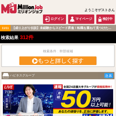
ようこそゲストさん
ログイン
マイページ
検討中
【成り上がり伝説】未経験からスピード昇進！転職を重ねて見つけた『本当に働きやすい職場』とは？
11/11
関東版
312件
検索結果
検索条件 : 幹部候補
ハピネスグループ
急募