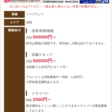
次に続くのはアナタだ！一般企業と変わらない待遇で転職不安なし！
業種
ソープランド
エリア
池袋
職種/給与
・店長/幹部候補
500000円～
月給
給与は最低の金額です。初任給に上限は設けておりません。
・店舗スタッフ
500000円～
月給
未経験でも50万円スタート可！
アルバイトも同時募集中！時給：1,600円～
※昇給査定随時あります。
・ドライバー
2000円～
時給
東京都内をメインに動くことができるドライバーを緊急募集
しております。