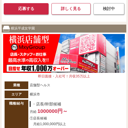
応募する
詳しく見る
検討中
横浜平成女学園
即日面接・入社可！月収35万以上
業種
店舗型ヘルス
エリア
横浜市
職種/給与
・店長/幹部候補
1000000円～
月給
①店長候補
月給1,000,000円以上