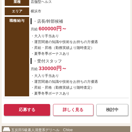
業種
店舗型ヘルス
エリア
横浜市
職種/給与
・店長/幹部候補
600000円～
月給
・大入り手当あり
・運営関連の知識や技術をお持ちの方優遇
・昇給・昇格（勤務実績より随時査定）
・夏季冬季ボーナスあり
・受付スタッフ
330000円～
月給
・大入り手当あり
・運営関連の知識や技術をお持ちの方優遇
・昇給・昇格（勤務実績より随時査定）
・夏季冬季ボーナスあり
応募する
詳しく見る
検討中
五反田S級素人清楚系デリヘル Chloe