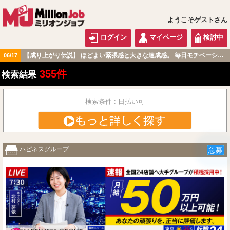
ようこそゲストさん
ログイン
マイページ
検討中
【成り上がり伝説】 ほどよい緊張感と大きな達成感。 毎日モチベーション高く過ごせる職場です！
06/17
関東版
355件
検索結果
検索条件 : 日払い可
ハピネスグループ
急募