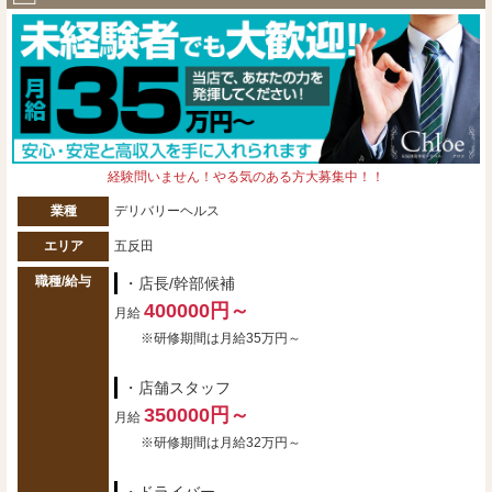
経験問いません！やる気のある方大募集中！！
業種
デリバリーヘルス
エリア
五反田
職種/給与
・店長/幹部候補
400000円～
月給
※研修期間は月給35万円～
・店舗スタッフ
350000円～
月給
※研修期間は月給32万円～