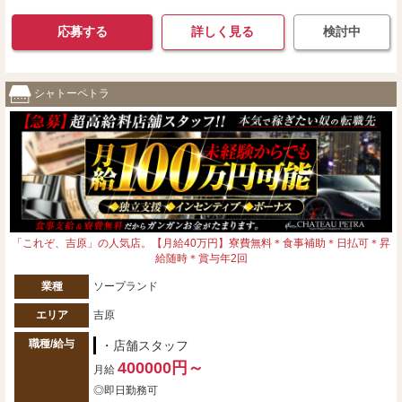
応募する
詳しく見る
検討中
シャトーペトラ
「これぞ、吉原」の人気店。【月給40万円】寮費無料＊食事補助＊日払可＊昇
給随時＊賞与年2回
業種
ソープランド
エリア
吉原
職種/給与
・店舗スタッフ
400000円～
月給
◎即日勤務可