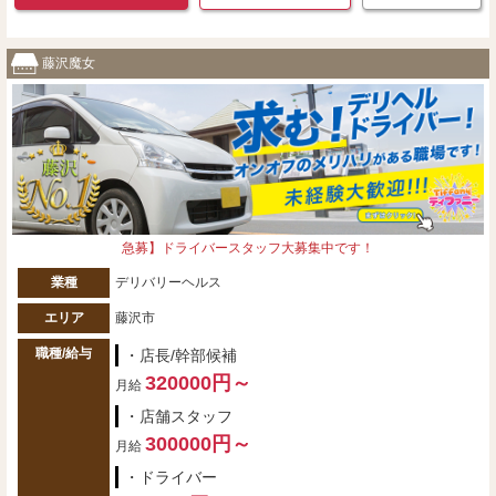
藤沢魔女
急募】ドライバースタッフ大募集中です！
業種
デリバリーヘルス
エリア
藤沢市
職種/給与
・店長/幹部候補
320000円～
月給
・店舗スタッフ
300000円～
月給
・ドライバー