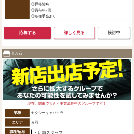
◎昇格随時
◎賞与年2回
◎各種手当あり
応募する
詳しく見る
検討中
百万石
現在、関東で大きく事業成長中のグループです！
業種
セクシーキャバクラ
エリア
赤羽
職種/給与
・店舗スタッフ