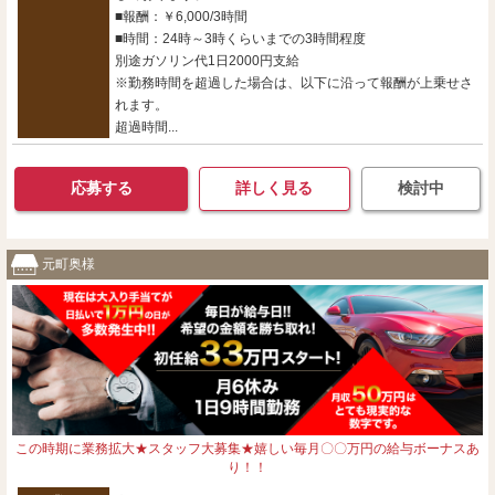
■報酬：￥6,000/3時間
■時間：24時～3時くらいまでの3時間程度
別途ガソリン代1日2000円支給
※勤務時間を超過した場合は、以下に沿って報酬が上乗せさ
れます。
超過時間...
応募する
詳しく見る
検討中
元町奥様
この時期に業務拡大★スタッフ大募集★嬉しい毎月〇〇万円の給与ボーナスあ
り！！