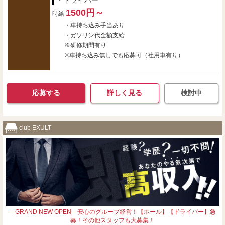
・ドライバー
1500円～
時給
・車持ち込み手当あり
・ガソリン代全額支給
※研修期間有り
※車持ち込み無しでも応募可（社用車有り）
応募する
詳しく見る
検討中
club EXULT
―GRAND NEW OPEN―安心のグループ経営！【ホール】【ドライバー】急
募！その他スタッフも大募集！