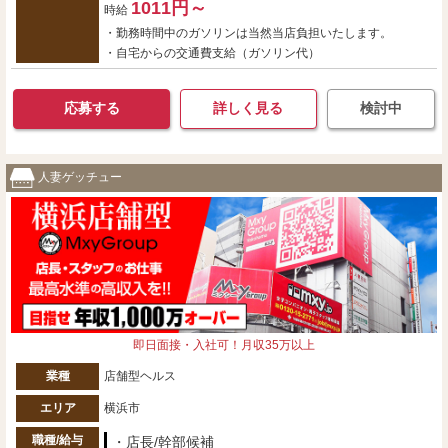
1011円～
時給
・勤務時間中のガソリンは当然当店負担いたします。
・自宅からの交通費支給（ガソリン代）
応募する
詳しく見る
検討中
人妻ゲッチュー
即日面接・入社可！月収35万以上
業種
店舗型ヘルス
エリア
横浜市
職種/給与
・店長/幹部候補