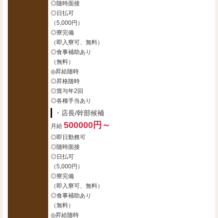
◎随時面接
◎日払可
（5,000円）
◎寮完備
（即入寮可、無料）
◎食事補助あり
（無料）
◎昇給随時
◎昇格随時
◎賞与年2回
◎各種手当あり
・店長/幹部候補
500000円～
月給
◎即日勤務可
◎随時面接
◎日払可
（5,000円）
◎寮完備
（即入寮可、無料）
◎食事補助あり
（無料）
◎昇給随時