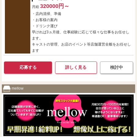
320000円～
月給
・店内清掃、準備
・お客様の案内
・ドリンク運び
早ければ3ヵ月後、仕事経験に応じて様々な仕事をお任せし
ます。
キャストの管理、お店のイベント等店舗運営全般をお任せし
ます
応募する
詳しく見る
検討中
mellow