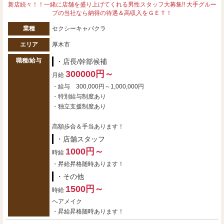
新店続々！！一緒に店舗を盛り上げてくれる男性スタッフ大募集!! 大手グルー
プの当社なら納得の待遇＆高収入をＧＥＴ！
業種
セクシーキャバクラ
エリア
厚木市
職種/給与
・店長/幹部候補
300000円～
月給
・給与 300,000円～1,000,000円
・特別給与制度あり
・独立支援制度あり
高額歩合＆手当あります！
・店舗スタッフ
1000円～
時給
・昇給昇格随時あります！
・その他
1500円～
時給
ヘアメイク
・昇給昇格随時あります！