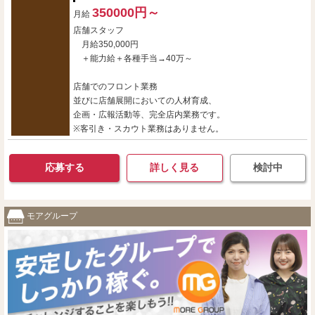
350000円～
月給
店舗スタッフ
月給350,000円
＋能力給＋各種手当→40万～
店舗でのフロント業務
並びに店舗展開においての人材育成、
企画・広報活動等、完全店内業務です。
※客引き・スカウト業務はありません。
応募する
詳しく見る
検討中
モアグループ