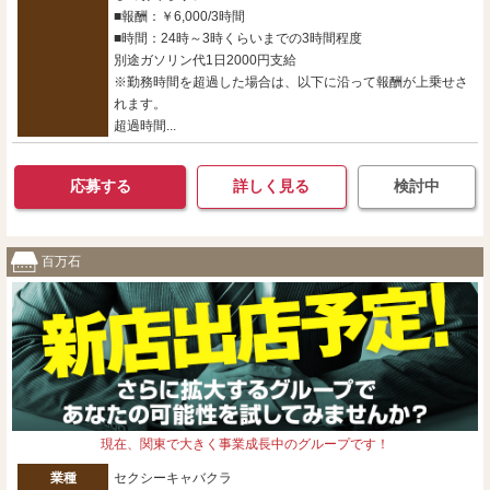
■報酬：￥6,000/3時間
■時間：24時～3時くらいまでの3時間程度
別途ガソリン代1日2000円支給
※勤務時間を超過した場合は、以下に沿って報酬が上乗せさ
れます。
超過時間...
応募する
詳しく見る
検討中
百万石
現在、関東で大きく事業成長中のグループです！
業種
セクシーキャバクラ