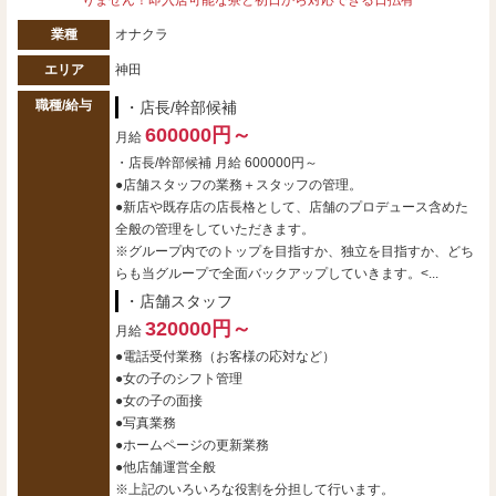
業種
オナクラ
エリア
神田
職種/給与
・店長/幹部候補
600000円～
月給
・店長/幹部候補 月給 600000円～
●店舗スタッフの業務＋スタッフの管理。
●新店や既存店の店長格として、店舗のプロデュース含めた
全般の管理をしていただきます。
※グループ内でのトップを目指すか、独立を目指すか、どち
らも当グループで全面バックアップしていきます。<...
・店舗スタッフ
320000円～
月給
●電話受付業務（お客様の応対など）
●女の子のシフト管理
●女の子の面接
●写真業務
●ホームページの更新業務
●他店舗運営全般
※上記のいろいろな役割を分担して行います。