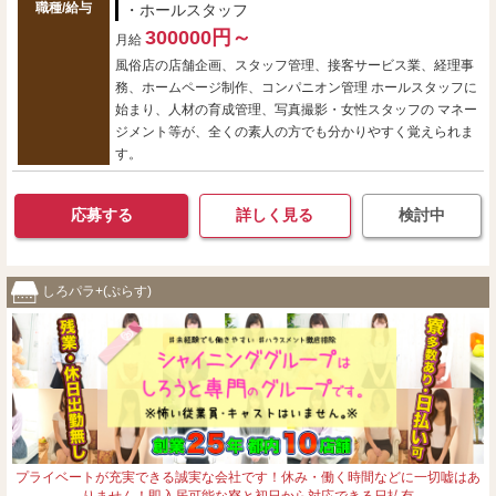
職種/給与
・ホールスタッフ
300000円～
月給
風俗店の店舗企画、スタッフ管理、接客サービス業、経理事
務、ホームページ制作、コンパニオン管理 ホールスタッフに
始まり、人材の育成管理、写真撮影・女性スタッフの マネー
ジメント等が、全くの素人の方でも分かりやすく覚えられま
す。
応募する
詳しく見る
検討中
しろパラ+(ぷらす)
プライベートが充実できる誠実な会社です！休み・働く時間などに一切嘘はあ
りません！即入居可能な寮と初日から対応できる日払有