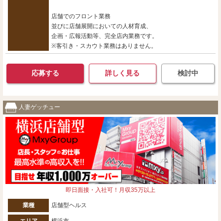
店舗でのフロント業務
並びに店舗展開においての人材育成、
企画・広報活動等、完全店内業務です。
※客引き・スカウト業務はありません。
応募する
詳しく見る
検討中
人妻ゲッチュー
即日面接・入社可！月収35万以上
業種
店舗型ヘルス