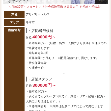
＼月給30万～スタート／ ＃社会保険完備 ＃業界大手 ＃昇給・昇格あり
業種
デリバリーヘルス
エリア
厚木市
職種/給与
・店長/幹部候補
400000円～
月給
・基本給40万～（経験・能力・人柄により優遇）※他店での
ご経験考慮します！
・給与査定年2回
・研修期間3か月あり ※配属店舗により異なります。
・社会保険完備
・交通費支給
-------------------------------------...
・店舗スタッフ
300000円～
月給
・基本給30万～
（あくまでもグループ下限です。勤務エリア・経験・能力・
人柄により優遇します。）
・研修期間あり ※期間は配属エリアによって異なります