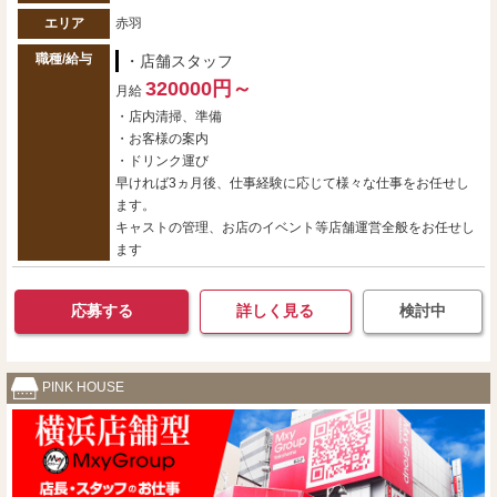
エリア
赤羽
職種/給与
・店舗スタッフ
320000円～
月給
・店内清掃、準備
・お客様の案内
・ドリンク運び
早ければ3ヵ月後、仕事経験に応じて様々な仕事をお任せし
ます。
キャストの管理、お店のイベント等店舗運営全般をお任せし
ます
応募する
詳しく見る
検討中
PINK HOUSE