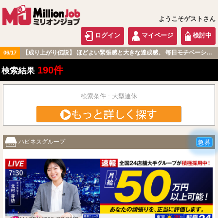
ようこそゲストさん
ログイン
マイページ
検討中
【成り上がり伝説】 ほどよい緊張感と大きな達成感。 毎日モチベーション高く過ごせる職場です！
06/17
関東版
190件
検索結果
検索条件 : 大型連休
ハピネスグループ
急募