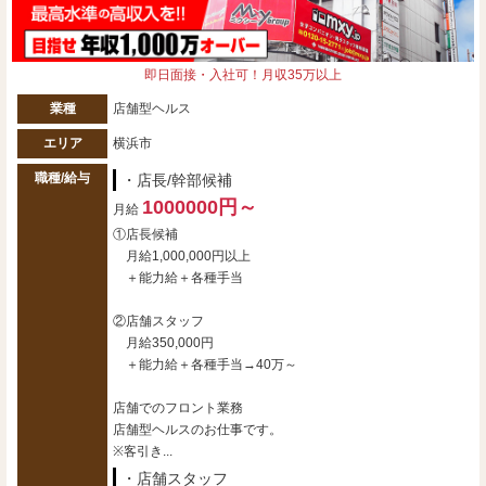
即日面接・入社可！月収35万以上
業種
店舗型ヘルス
エリア
横浜市
職種/給与
・店長/幹部候補
1000000円～
月給
①店長候補
月給1,000,000円以上
＋能力給＋各種手当
②店舗スタッフ
月給350,000円
＋能力給＋各種手当→40万～
店舗でのフロント業務
店舗型ヘルスのお仕事です。
※客引き...
・店舗スタッフ