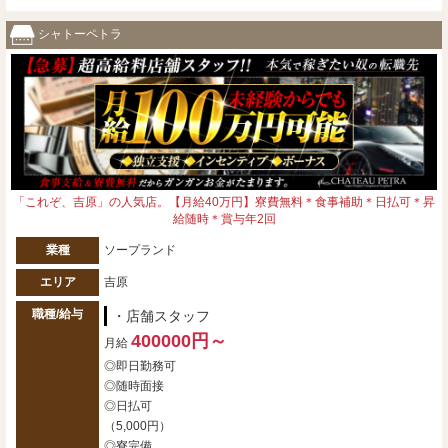
シャトーペトラ
「これぞ、吉原」の人気店。【月給40万円】寮費無料＊食事補助＊日払可＊昇
給随時＊賞与年2回
業種
ソープランド
エリア
吉原
職種/給与
・店舗スタッフ
400000円～
月給
◎即日勤務可
◎随時面接
◎日払可
（5,000円）
◎寮完備