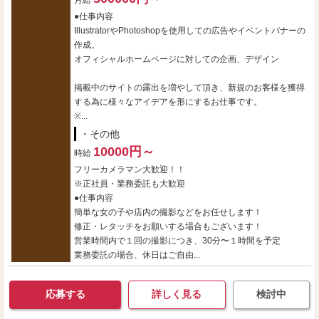
月給
●仕事内容
IllustratorやPhotoshopを使用しての広告やイベントバナーの
作成。
オフィシャルホームページに対しての企画、デザイン
掲載中のサイトの露出を増やして頂き、新規のお客様を獲得
する為に様々なアイデアを形にするお仕事です。
※...
・その他
10000円～
時給
フリーカメラマン大歓迎！！
※正社員・業務委託も大歓迎
●仕事内容
簡単な女の子や店内の撮影などをお任せします！
修正・レタッチをお願いする場合もございます！
営業時間内で１回の撮影につき、30分〜１時間を予定
業務委託の場合、休日はご自由...
応募する
詳しく見る
検討中