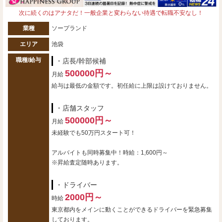
次に続くのはアナタだ！一般企業と変わらない待遇で転職不安なし！
業種
ソープランド
エリア
池袋
職種/給与
・店長/幹部候補
500000円～
月給
給与は最低の金額です。初任給に上限は設けておりません。
・店舗スタッフ
500000円～
月給
未経験でも50万円スタート可！
アルバイトも同時募集中！時給：1,600円～
※昇給査定随時あります。
・ドライバー
2000円～
時給
東京都内をメインに動くことができるドライバーを緊急募集
しております。