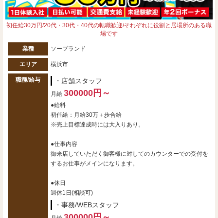
初任給30万円/20代・30代・40代の転職歓迎/それぞれに役割と居場所のある職
場です
業種
ソープランド
エリア
横浜市
職種/給与
・店舗スタッフ
300000円～
月給
●給料
初任給：月給30万＋歩合給
※売上目標達成時には大入りあり。
●仕事内容
御来店していただく御客様に対してのカウンターでの受付を
するお仕事がメインになります。
●休日
週休1日(相談可)
・事務/WEBスタッフ
300000円～