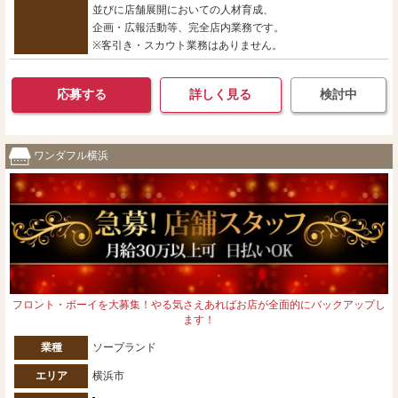
並びに店舗展開においての人材育成、
企画・広報活動等、完全店内業務です。
※客引き・スカウト業務はありません。
応募する
詳しく見る
検討中
ワンダフル横浜
フロント・ボーイを大募集！やる気さえあればお店が全面的にバックアップし
ます！
業種
ソープランド
エリア
横浜市