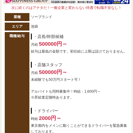
次に続くのはアナタだ！一般企業と変わらない待遇で転職不安なし！
業種
ソープランド
エリア
池袋
職種/給与
・店長/幹部候補
500000円～
月給
給与は最低の金額です。初任給に上限は設けておりません。
・店舗スタッフ
500000円～
月給
未経験でも50万円スタート可！
アルバイトも同時募集中！時給：1,600円～
※昇給査定随時あります。
・ドライバー
2000円～
時給
東京都内をメインに動くことができるドライバーを緊急募集
しております。