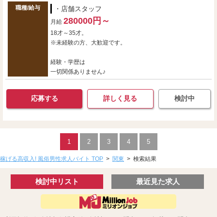
職種/給与
・店舗スタッフ
280000円～
月給
18才～35才。
※未経験の方、大歓迎です。
経験・学歴は
一切関係ありません♪
応募する
詳しく見る
検討中
1
2
3
4
5
稼げる高収入! 風俗男性求人バイト TOP
>
関東
>
検索結果
検討中リスト
最近見た求人