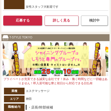
女性スタッフ大歓迎です
応募する
詳しく見る
検討中
T-STYLE TOKYO
プライベートが充実できる誠実な会社です！休み・働く時間などに一切嘘はあ
りません！即入居可能な寮と初日から対応できる日払有
業種
エステマッサージ
エリア
神田
職種/給与
・店長/幹部候補