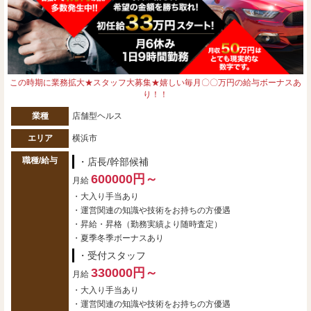
この時期に業務拡大★スタッフ大募集★嬉しい毎月〇〇万円の給与ボーナスあ
り！！
業種
店舗型ヘルス
エリア
横浜市
職種/給与
・店長/幹部候補
600000円～
月給
・大入り手当あり
・運営関連の知識や技術をお持ちの方優遇
・昇給・昇格（勤務実績より随時査定）
・夏季冬季ボーナスあり
・受付スタッフ
330000円～
月給
・大入り手当あり
・運営関連の知識や技術をお持ちの方優遇