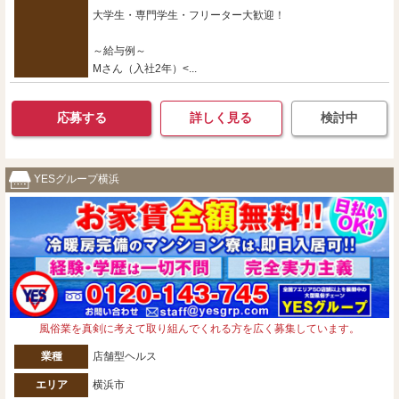
大学生・専門学生・フリーター大歓迎！
～給与例～
Mさん（入社2年）<...
応募する
詳しく見る
検討中
YESグループ横浜
風俗業を真剣に考えて取り組んでくれる方を広く募集しています。
業種
店舗型ヘルス
エリア
横浜市