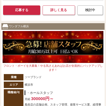
応募する
詳しく見る
検討中
ワンダフル横浜
フロント・ボーイを大募集！やる気さえあればお店が全面的にバックアップし
ます！
業種
ソープランド
エリア
横浜市
職種/給与
・ホールスタッフ
300000円～
月給
風俗店の店舗企画、スタッフ管理、接客サービス業、経理事