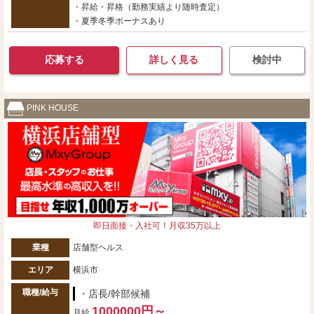
・昇給・昇格（勤務実績より随時査定）
・夏季冬季ボーナスあり
応募する
詳しく見る
検討中
PINK HOUSE
即日面接・入社可！月収35万以上
業種
店舗型ヘルス
エリア
横浜市
職種/給与
・店長/幹部候補
1000000円～
月給