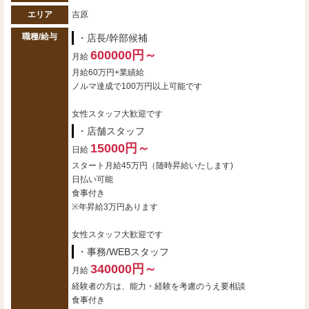
エリア
吉原
職種/給与
・店長/幹部候補
600000円～
月給
月給60万円+業績給
ノルマ達成で100万円以上可能です
女性スタッフ大歓迎です
・店舗スタッフ
15000円～
日給
スタート月給45万円（随時昇給いたします)
日払い可能
食事付き
※年昇給3万円あります
女性スタッフ大歓迎です
・事務/WEBスタッフ
340000円～
月給
経験者の方は、能力・経験を考慮のうえ要相談
食事付き