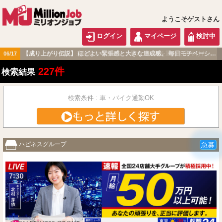
ようこそゲストさん
ログイン
マイページ
検討中
【成り上がり伝説】 ほどよい緊張感と大きな達成感。 毎日モチベーション高く過ごせる職場です！
06/17
関東版
227件
検索結果
検索条件 : 車・バイク通勤OK
ハピネスグループ
急募