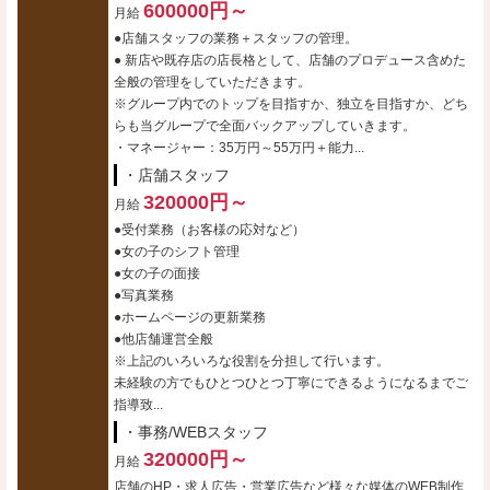
600000円～
月給
●店舗スタッフの業務＋スタッフの管理。
● 新店や既存店の店長格として、店舗のプロデュース含めた
全般の管理をしていただきます。
※グループ内でのトップを目指すか、独立を目指すか、どち
らも当グループで全面バックアップしていきます。
・マネージャー：35万円～55万円＋能力...
・店舗スタッフ
320000円～
月給
●受付業務（お客様の応対など）
●女の子のシフト管理
●女の子の面接
●写真業務
●ホームページの更新業務
●他店舗運営全般
※上記のいろいろな役割を分担して行います。
未経験の方でもひとつひとつ丁寧にできるようになるまでご
指導致...
・事務/WEBスタッフ
320000円～
月給
店舗のHP・求人広告・営業広告など様々な媒体のWEB制作