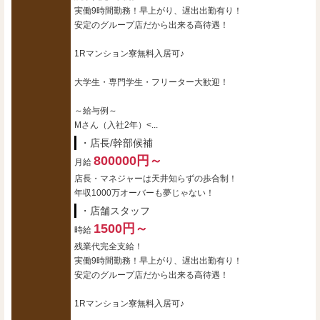
実働9時間勤務！早上がり、遅出出勤有り！
安定のグループ店だから出来る高待遇！
1Rマンション寮無料入居可♪
大学生・専門学生・フリーター大歓迎！
～給与例～
Mさん（入社2年）<...
・店長/幹部候補
800000円～
月給
店長・マネジャーは天井知らずの歩合制！
年収1000万オーバーも夢じゃない！
・店舗スタッフ
1500円～
時給
残業代完全支給！
実働9時間勤務！早上がり、遅出出勤有り！
安定のグループ店だから出来る高待遇！
1Rマンション寮無料入居可♪