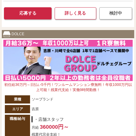
応募する
詳しく見る
検討中
DOLCE
初任給36万円～日払い5千円！ワンルームマンション寮無料！年収1000万円以
上可能！残業代支給！実働9時間勤務！
業種
ソープランド
エリア
吉原
職種/給与
・店舗スタッフ
360000円～
月給
残業代完全支給！