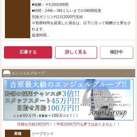
■報酬：￥6,000/3時間
■時間：24時～3時くらいまでの3時間程度
別途ガソリン代1日2000円支給
※勤務時間を超過した場合は、以下に沿って報酬が上乗せさ
れます。
超過時間...
応募する
詳しく見る
検討中
エンジェルグループ
目指せ月給100万円！！年収1000万円も夢ではありません！！
業種
ソープランド