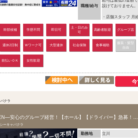
給与は最低の金額で
職種/給与
設けておりません。
・店舗スタッフ 月給 50
土・日のみ
幹部候補
学歴不問
即日可
高齢者歓迎
グループ店
可
服装・髪型
週休2日制
Ｗワーク可
大型連休
社会保険
食事補助
自由
前払いＯＫ
女性歓迎
ャバクラ
―GRAND NEW OPEN―安心のグループ経営！【ホール】【ドライバー】急募！その...
シーキャバクラ
勤務地
立川