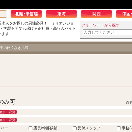
俗求人をお探しの男性必見！ ミリオンジョ
フリーワードから探す
K・学歴不問でも稼げる正社員・高収入バイト
います。
男の飽くなき挑戦！
日のみ可
条
追加・変更
追加・変更
イバー
店長/幹部候補
受付スタッフ
事務/