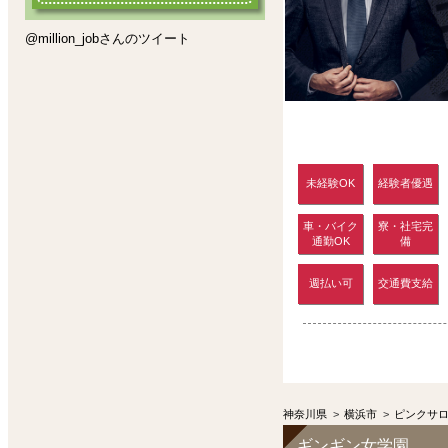
@million_jobさんのツイート
未経験OK
経験者優遇
車・バイク
寮・社宅完
通勤OK
備
週払い可
交通費支給
神奈川県
>
横浜市
>
ピンクサ
ギンギン女学園