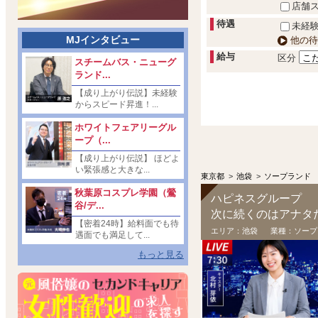
店舗
待遇
未経験
MJインタビュー
他の待
給与
区分
スチームバス・ニューグ
ランド...
【成り上がり伝説】未経験
からスピード昇進！...
ホワイトフェアリーグル
ープ（...
【成り上がり伝説】 ほどよ
い緊張感と大きな...
東京都
>
池袋
>
ソープランド
秋葉原コスプレ学園（鶯
ハピネスグループ
谷/デ...
次に続くのはアナタ
【密着24時】給料面でも待
エリア：
池袋
業種：
ソープ
遇面でも満足して...
もっと見る