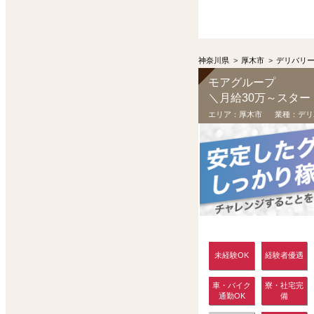
神奈川県
>
厚木市
>
デリバリ
モアグループ
＼月給30万～スター
エリア：
厚木市
業種：
デリ
未経験OK
経験者優遇
車・バイク
寮・社宅完
通勤OK
備