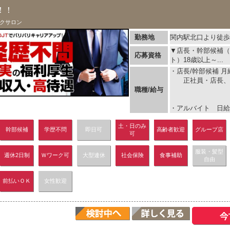
！！
クサロン
勤務地
関内駅北口より徒歩
▼店長・幹部候補（
応募資格
ト）18歳以上～...
・店長/幹部候補 月給
正社員・店長、
職種/給与
・アルバイト 日給1
土・日のみ
幹部候補
学歴不問
即日可
高齢者歓迎
グループ店
可
服装・髪型
週休2日制
Ｗワーク可
大型連休
社会保険
食事補助
自由
前払いＯＫ
女性歓迎