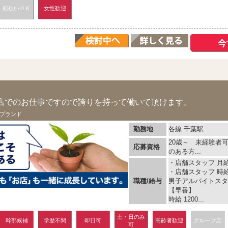
前払いＯＫ
女性歓迎
ド
店でのお仕事ですので誇りを持って働いて頂けます。
プランド
勤務地
各線 千葉駅
20歳～ 未経験者
応募資格
のある方...
・店舗スタッフ 月給 
・店舗スタッフ 時給 
職種/給与
男子アルバイトスタ
【早番】
時給 1200...
土・日のみ
幹部候補
学歴不問
即日可
高齢者歓迎
グループ店
可