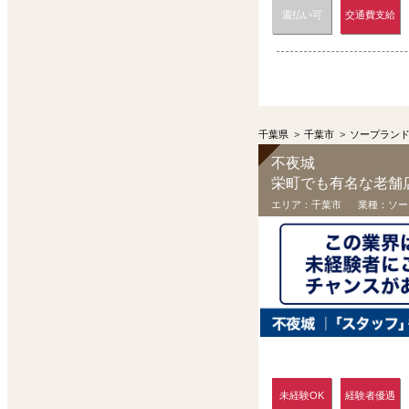
週払い可
交通費支給
千葉県
>
千葉市
>
ソープラン
不夜城
栄町でも有名な老舗
エリア：
千葉市
業種：
ソー
未経験OK
経験者優遇