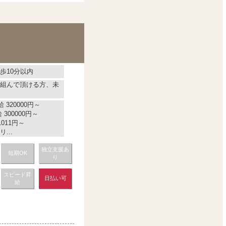
歩10分以内
組んで頂ける方、未
 320000円～
300000円～
011円～
...
独立支援あ
短期OK
り
スピード昇
日払い可
給