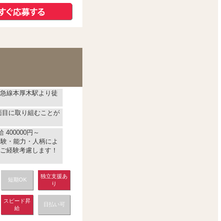
急線本厚木駅より徒
面目に取り組むことが
 400000円～
経験・能力・人柄によ
ご経験考慮します！
独立支援あ
短期OK
り
スピード昇
日払い可
給