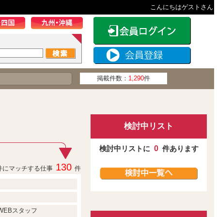
こんにちはゲストさん
掲載件数：
1,290
件
検討中リスト
検討中リストに
0
件あります
130
件にマッチする仕事
件
WEBスタッフ