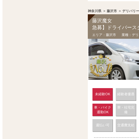
神奈川県
>
藤沢市
>
デリバリ
藤沢魔女
急募】ドライバース
エリア：
藤沢市
業種：
デリ
未経験OK
経験者優遇
車・バイク
寮・社宅完
通勤OK
備
週払い可
交通費支給