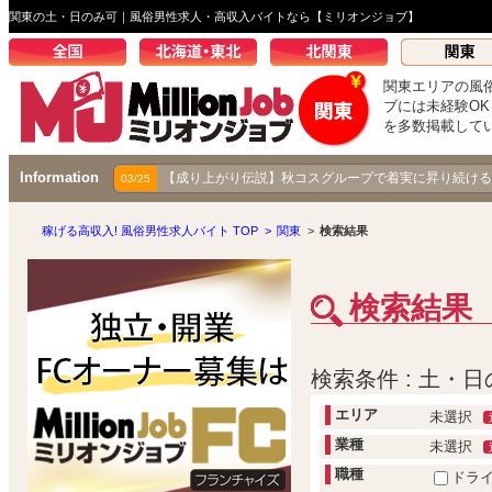
関東の土・日のみ可｜風俗男性求人・高収入バイトなら【ミリオンジョブ】
関東エリアの風
ブには未経験O
を多数掲載して
Information
【成り上がり伝説】秋コスグループで着実に昇り続ける
03/25
稼げる高収入! 風俗男性求人バイト TOP
>
関東
>
検索結果
検索結果
検索条件 : 土・
エリア
未選択
業種
未選択
職種
ドラ