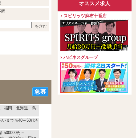
他
オススメ求人
不問
スピリッツ麻布十番店
を含む
ハピネスグループ
急募
、福岡、北海道、鳥
らいまで※40～50代も
 500000円～