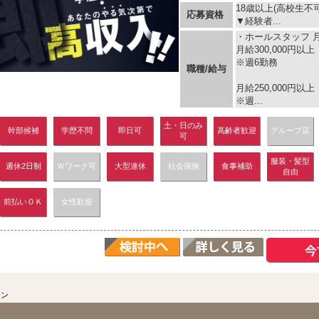
18歳以上(高校生不
応募資格
▼経験者...
・ホールスタッフ 月給
月給300,000円以上
※週6勤務
職種/給与
月給250,000円以上
※週...
土・日のみ
幹部候補
学歴不問
即日可
高齢者歓迎
グループ店
可
服装・髪型
週休2日制
Ｗワーク可
大型連休
社会保険
食事補助
自由
前払いＯＫ
女性歓迎
ロン