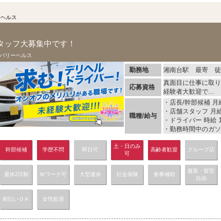
ーヘルス
タッフ大募集中です！
バリーヘルス
勤務地
湘南台駅 最寄 徒
真面目に仕事に取り
応募資格
経験者大歓迎で...
・店長/幹部候補 月給
・店舗スタッフ 月給 
職種/給与
・ドライバー 時給 1
・勤務時間中のガソリ
土・日のみ
幹部候補
学歴不問
即日可
高齢者歓迎
グループ店
可
服装・髪型
週休2日制
Ｗワーク可
大型連休
社会保険
食事補助
自由
前払いＯＫ
女性歓迎