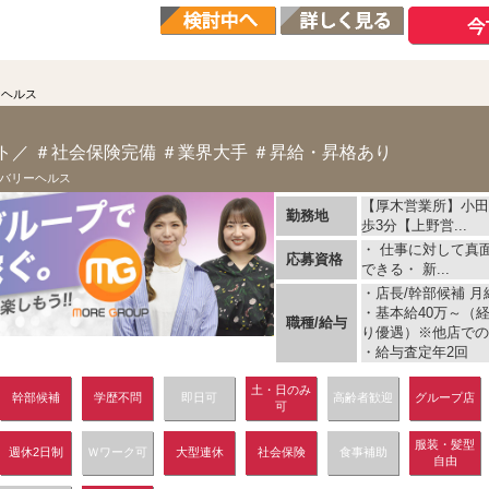
ーヘルス
ト／ ＃社会保険完備 ＃業界大手 ＃昇給・昇格あり
バリーヘルス
【厚木営業所】小田
勤務地
歩3分【上野営...
・ 仕事に対して真
応募資格
できる・ 新...
・店長/幹部候補 月給
・基本給40万～（
職種/給与
り優遇）※他店での
・給与査定年2回
土・日のみ
幹部候補
学歴不問
即日可
高齢者歓迎
グループ店
可
服装・髪型
週休2日制
Ｗワーク可
大型連休
社会保険
食事補助
自由