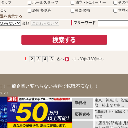
スタッフ
ホールスタッフ
独立・FCオーナー
その
OK
経験者優遇
幹部候補
学歴
遇を表示する
フリーワード
金額
1
2
3
4
5
次へ
（1～30件/130件中）
だ！一般企業と変わらない待遇で転職不安なし！
ランド
東京、神奈川、茨城
勤務地
取、松山など多...
"18歳以上～50歳く
応募資格
活躍...
・店長/幹部候補 月給