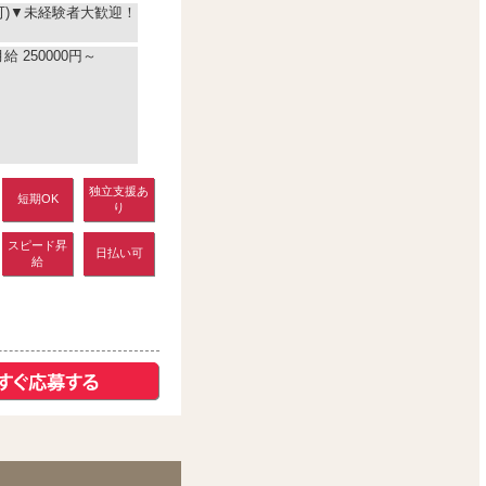
可)▼未経験者大歓迎！
 250000円～
独立支援あ
短期OK
り
スピード昇
日払い可
給