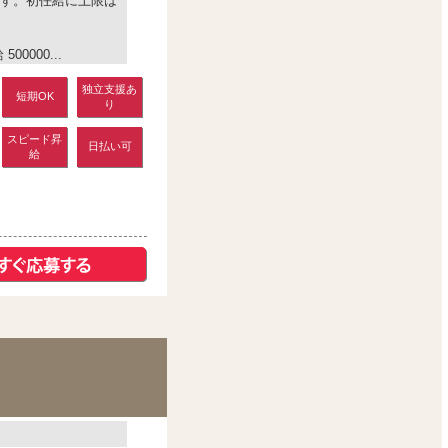
す。初任給に上限は
0000...
独立支援あ
短期OK
り
スピード昇
日払い可
給