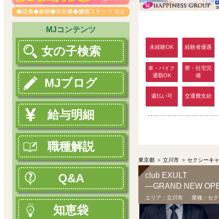
MJコンテンツ
未経験OK
経験者優遇
女の子検索
車・バイク
寮・社宅完
通勤OK
備
MJブログ
週払い可
交通費支給
給与明細
職種解説
東京都
>
立川市
>
セクシーキ
club EXULT
Q&A
エリア：
立川市
業種：
セク
知恵袋