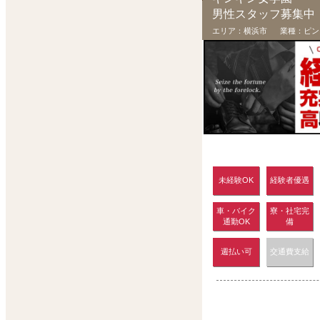
男性スタッフ募集中
エリア：
横浜市
業種：
ピン
未経験OK
経験者優遇
車・バイク
寮・社宅完
通勤OK
備
週払い可
交通費支給