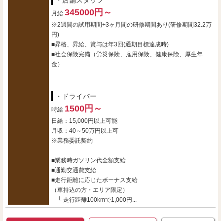
・店舗スタッフ
345000円～
月給
※2週間の試用期間+3ヶ月間の研修期間あり(研修期間32.2万
円)
■昇格、昇給、賞与は年3回(通期目標達成時)
■社会保険完備（労災保険、雇用保険、健康保険、厚生年
金）
・ドライバー
1500円～
時給
日給：15,000円以上可能
月収：40～50万円以上可
※業務委託契約
■業務時ガソリン代全額支給
■通勤交通費支給
■走行距離に応じたボーナス支給
（車持込の方・エリア限定）
└ 走行距離100kmで1,000円...