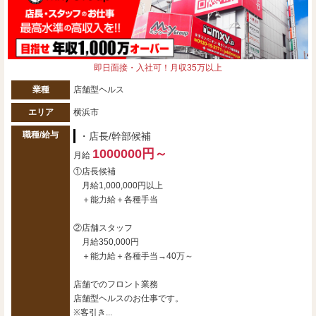
即日面接・入社可！月収35万以上
業種
店舗型ヘルス
エリア
横浜市
職種/給与
・店長/幹部候補
1000000円～
月給
①店長候補
月給1,000,000円以上
＋能力給＋各種手当
②店舗スタッフ
月給350,000円
＋能力給＋各種手当→40万～
店舗でのフロント業務
店舗型ヘルスのお仕事です。
※客引き...