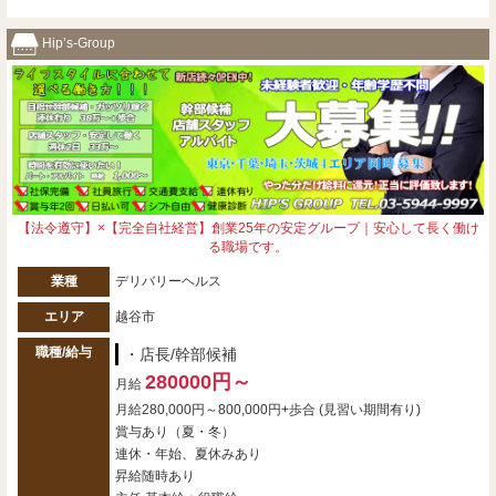
Hip’s-Group
【法令遵守】×【完全自社経営】創業25年の安定グループ｜安心して長く働け
る職場です。
業種
デリバリーヘルス
エリア
越谷市
職種/給与
・店長/幹部候補
280000円～
月給
月給280,000円～800,000円+歩合 (見習い期間有り)
賞与あり（夏・冬）
連休・年始、夏休みあり
昇給随時あり