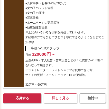
●受付業務（お客様の応対など）
●女の子のシフト管理
●女の子の面接
●写真業務
●ホームページの更新業務
●他店舗運営全般
※上記のいろいろな役割を分担して行います。
未経験の方でもひとつひとつ丁寧にできるようになるまでご
指導致...
・事務/WEBスタッフ
320000円～
月給
店舗のHP・求人広告・営業広告など様々な媒体のWEB制作
を行なって頂きます。
イラストレーター・フォトショップが使用できる方。
サイトの更新・メールチェック・HPの更新等。
32万円～60万円
応募する
詳しく見る
検討中