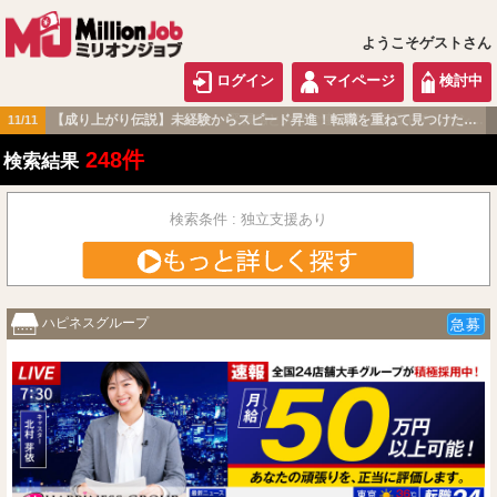
ようこそゲストさん
ログイン
マイページ
検討中
【成り上がり伝説】 ほどよい緊張感と大きな達成感。 毎日モチベーション高く過ごせる職場です！
06/17
関東版
248件
検索結果
検索条件 : 独立支援あり
ハピネスグループ
急募