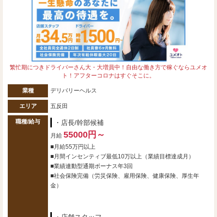
繁忙期につきドライバーさん大・大増員中！自由な働き方で稼ぐならユメオ
ト！アフターコロナはすぐそこに。
業種
デリバリーヘルス
エリア
五反田
職種/給与
・店長/幹部候補
55000円～
月給
■月給55万円以上
■月間インセンティブ最低10万以上（業績目標達成月）
■業績連動型通期ボーナス年3回
■社会保険完備（労災保険、雇用保険、健康保険、厚生年
金）