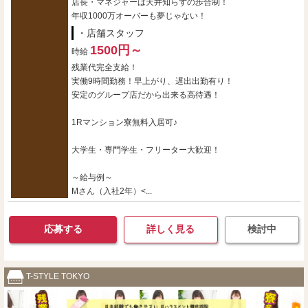
店長・マネジャーは天井知らずの歩合制！
年収1000万オーバーも夢じゃない！
・店舗スタッフ
1500円～
時給
残業代完全支給！
実働9時間勤務！早上がり、遅出出勤有り！
安定のグループ店だから出来る高待遇！
1Rマンション寮無料入居可♪
大学生・専門学生・フリーター大歓迎！
～給与例～
Mさん（入社2年）<...
応募する
詳しく見る
検討中
T-STYLE TOKYO