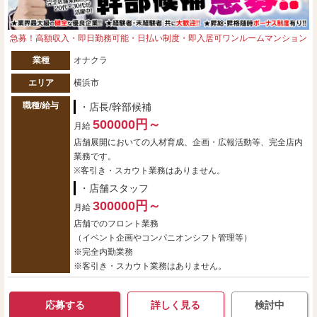
急募！高額収入・即日勤務可能・日払い制度・即入居可ワンルームマンション
業種
オナクラ
エリア
横浜市
職種/給与
・店長/幹部候補
500000円～
月給
店舗展開においての人材育成、企画・広報活動等、完全店内
業務です。
※客引き・スカウト業務はありません。
・店舗スタッフ
300000円～
月給
店舗でのフロント業務
（イベント企画やコンパニオンシフト管理等）
※完全内勤業務
※客引き・スカウト業務はありません。
応募する
詳しく見る
検討中