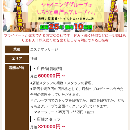
プライベートが充実できる誠実な会社です！休み・働く時間などに一切嘘はあ
りません！即入居可能な寮と初日から対応できる日払有
業種
エステマッサージ
エリア
神田
職種/給与
・店長/幹部候補
600000円～
月給
●店舗スタッフの業務＋スタッフの管理。
● 新店や既存店の店長格として、店舗のプロデュース含めた
全般の管理をしていただきます。
※グループ内でのトップを目指すか、独立を目指すか、どち
らも当グループで全面バックアップしていきます。
・マネージャー：35万円～55万円＋能力...
・店舗スタッフ
320000円～
月給