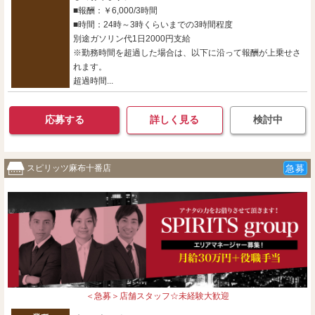
■報酬：￥6,000/3時間
■時間：24時～3時くらいまでの3時間程度
別途ガソリン代1日2000円支給
※勤務時間を超過した場合は、以下に沿って報酬が上乗せさ
れます。
超過時間...
応募する
詳しく見る
検討中
スピリッツ麻布十番店
急募
＜急募＞店舗スタッフ☆未経験大歓迎