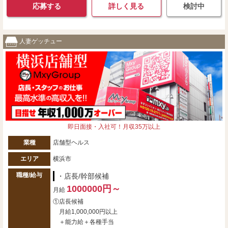
応募する
詳しく見る
検討中
人妻ゲッチュー
即日面接・入社可！月収35万以上
業種
店舗型ヘルス
エリア
横浜市
職種/給与
・店長/幹部候補
1000000円～
月給
①店長候補
月給1,000,000円以上
＋能力給＋各種手当