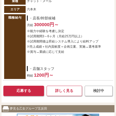
業種
チャット・メール
エリア
六本木
職種/給与
・店長/幹部候補
300000円～
月給
※能力や経験を考慮し決定
※試用期間3～6ヶ月（月給25万円以上）
※試用期間後は昇給システム導入により給料アップ
※売上成績＋社内貢献度＋企画立案、実施→選考基準
※賞与→業績に応じて支給
・店舗スタッフ
1200円～
時給
応募する
詳しく見る
検討中
夢見る乙女グループ五反田