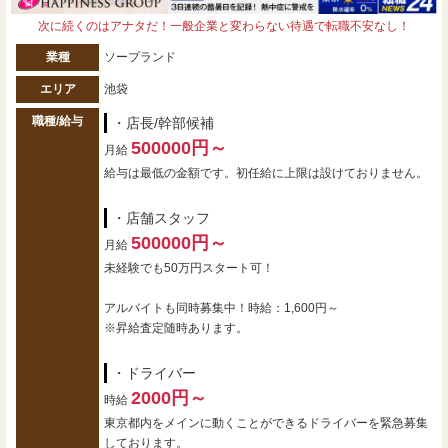
次に続くのはアナタだ！一般企業と変わらない待遇で転職不安なし！
業種
ソープランド
エリア
池袋
職種/給与
・店長/幹部候補
500000円～
月給
給与は最低の金額です。初任給に上限は設けておりません。
・店舗スタッフ
500000円～
月給
未経験でも50万円スタート可！
アルバイトも同時募集中！時給：1,600円～
※昇給査定随時あります。
・ドライバー
2000円～
時給
東京都内をメインに動くことができるドライバーを緊急募集
しております。