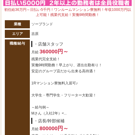
初任給36万円～日払い5千円！ワンルームマンション寮無料！年収1000万円以
上可能！残業代支給！実働9時間勤務！
業種
ソープランド
エリア
吉原
職種/給与
・店舗スタッフ
360000円～
月給
残業代完全支給！
実働9時間勤務！早上がり、遅出出勤有り！
安定のグループ店だから出来る高待遇！
1Rマンション寮無料入居可♪
大学生・専門学生・フリーター大歓迎！
～給与例～
Mさん（入社2年）<...
・店長/幹部候補
800000円～
月給