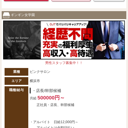
ギンギン女学園
男性スタッフ募集中！！
業種
ピンクサロン
エリア
横浜市
職種/給与
・店長/幹部候補
500000円～
月給
正社員・店長、幹部候補
・アルバイト 日給12,000円～
アルバイトは全額日払い