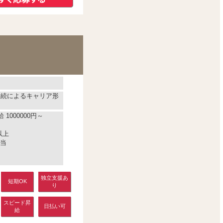
勤続によるキャリア形
1000000円～
以上
当
独立支援あ
短期OK
り
スピード昇
日払い可
給