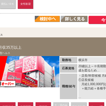
前払いＯＫ
女性歓迎
ルス
月収35万以上
型ヘルス
勤務地
横浜市
20歳以上～※長期
応募資格
成を図るため...
・店長/幹部候補 月給 
①店長候補
月給1,000,000円
職種/給与
＋能力給＋各種手
...
土・日のみ