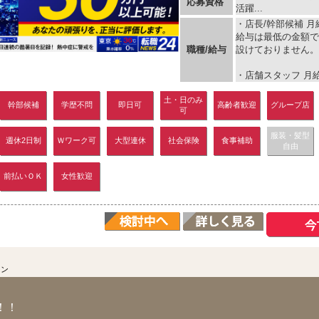
応募資格
活躍...
・店長/幹部候補 月給
給与は最低の金額で
職種/給与
設けておりません。
・店舗スタッフ 月給 50
土・日のみ
幹部候補
学歴不問
即日可
高齢者歓迎
グループ店
可
服装・髪型
週休2日制
Ｗワーク可
大型連休
社会保険
食事補助
自由
前払いＯＫ
女性歓迎
ロン
！！