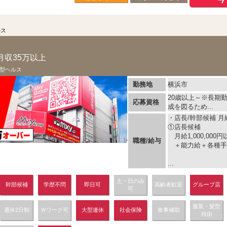
ルス
月収35万以上
型ヘルス
勤務地
横浜市
20歳以上～※長期
応募資格
成を図るため...
・店長/幹部候補 月給 
①店長候補
月給1,000,000円
職種/給与
＋能力給＋各種手
...
土・日のみ
幹部候補
学歴不問
即日可
高齢者歓迎
グループ店
可
服装・髪型
週休2日制
Ｗワーク可
大型連休
社会保険
食事補助
自由