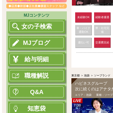
MJコンテンツ
未経験OK
経験者優遇
女の子検索
車・バイク
寮・社宅完
通勤OK
備
MJブログ
週払い可
交通費支給
給与明細
職種解説
東京都
>
池袋
>
ソープランド
ハピネスグループ
次に続くのはアナタ
Q&A
エリア：
池袋
業種：
ソープ
知恵袋