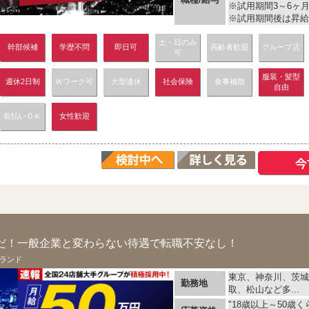
※試用期間3～6ヶ
※試用期間後は昇給シ
土・日のみ
幹部候補
学歴不問
即日可
高齢者歓迎
グループ店
可
服装・髪型
週休2日制
Ｗワーク可
大型連休
社会保険
食事補助
自由
前払いＯＫ
女性歓迎
だ！一般企業と変わらない待遇で転職不安なし！
ランド
東京、神奈川、茨城
勤務地
取、松山など多...
"18歳以上～50歳く