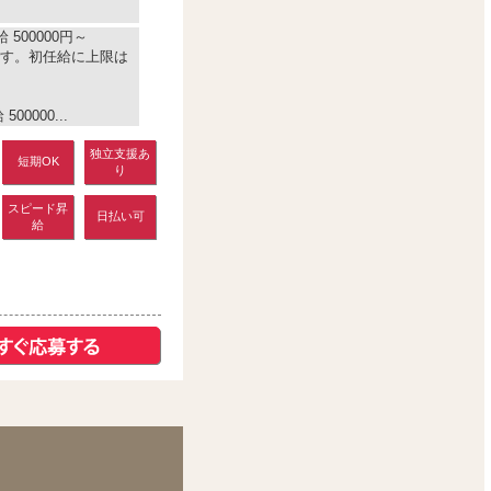
 500000円～
す。初任給に上限は
0000...
独立支援あ
短期OK
り
スピード昇
日払い可
給