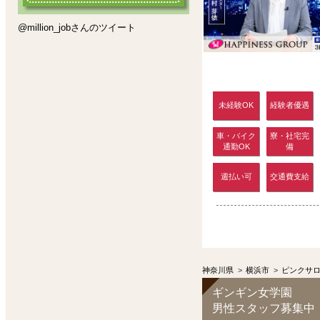
@million_jobさんのツイート
未経験OK
経験者優遇
車・バイク
寮・社宅完
通勤OK
備
週払い可
交通費支給
神奈川県
>
横浜市
>
ピンクサ
ギンギン女学園
男性スタッフ募集中