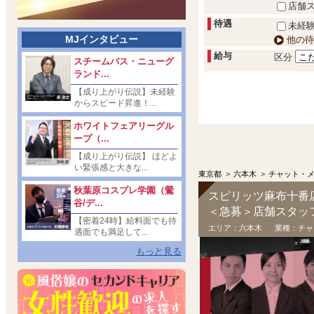
店舗
待遇
未経験
MJインタビュー
他の待
給与
区分
スチームバス・ニューグ
ランド...
【成り上がり伝説】未経験
からスピード昇進！...
ホワイトフェアリーグル
ープ（...
【成り上がり伝説】 ほどよ
い緊張感と大きな...
東京都
>
六本木
>
チャット・
秋葉原コスプレ学園（鶯
スピリッツ麻布十番
谷/デ...
＜急募＞店舗スタッ
【密着24時】給料面でも待
エリア：
六本木
業種：
チャ
遇面でも満足して...
もっと見る