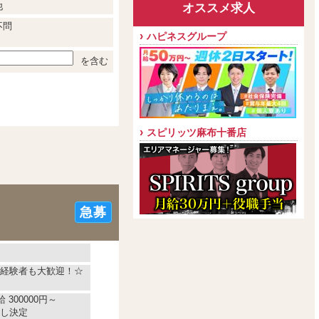
他
オススメ求人
不問
ハピネスグループ
を含む
スピリッツ麻布十番店
急募
経験者も大歓迎！☆
 300000円～
し決定