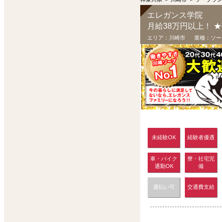
エレガンス学院
エリア：
川崎市
業種：
ソー
未経験OK
経験者優遇
車・バイク
寮・社宅完
通勤OK
備
週払い可
交通費支給