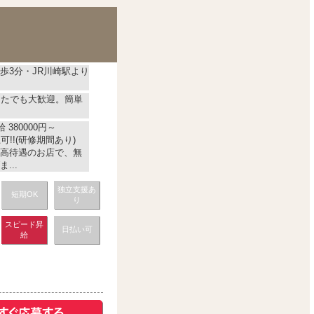
歩3分・JR川崎駅より
なたでも大歓迎。簡単
 380000円～
可!!(研修期間あり)
高待遇のお店で、無
...
独立支援あ
短期OK
り
スピード昇
日払い可
給