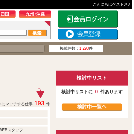
こんにちはゲストさん
掲載件数：
1,290
件
検討中リスト
検討中リストに
0
件あります
193
件にマッチする仕事
件
WEBスタッフ