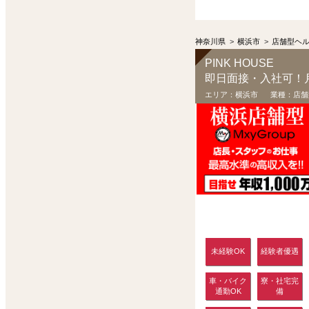
神奈川県
>
横浜市
>
店舗型ヘ
PINK HOUSE
即日面接・入社可！
エリア：
横浜市
業種：
店舗
未経験OK
経験者優遇
車・バイク
寮・社宅完
通勤OK
備