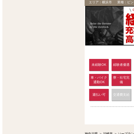
エリア：
横浜市
業種：
ピン
未経験OK
経験者優遇
車・バイク
寮・社宅完
通勤OK
備
週払い可
交通費支給
神奈川県
>
川崎市
>
ソープラ