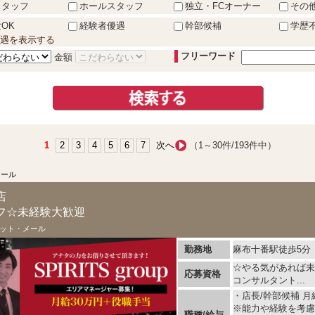
スタッフ
ホールスタッフ
独立・FCオーナー
その
OK
経験者優遇
幹部候補
学歴
遇を表示する
フリーワード
金額
1
2
3
4
5
6
7
次へ
（1～30件/193件中）
メール
店
フ☆未経験大歓迎
ット・メール
勤務地
麻布十番駅徒歩5分
☆やる気があれば未
応募資格
コンサルタント...
・店長/幹部候補 月給
※能力や経験を考慮
職種/給与