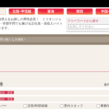
俗求人をお探しの男性必見！ ミリオンジョ
フリーワードから探す
K・学歴不問でも稼げる正社員・高収入バイト
います。
男の飽くなき挑戦！
険
条
追加・変更
追加・変更
イバー
店長/幹部候補
受付スタッフ
事務/