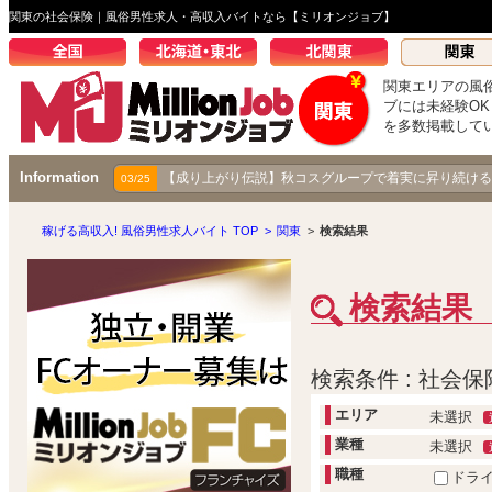
関東の社会保険｜風俗男性求人・高収入バイトなら【ミリオンジョブ】
関東エリアの風
ブには未経験O
を多数掲載して
Information
【成り上がり伝説】秋コスグループで着実に昇り続ける
03/25
稼げる高収入! 風俗男性求人バイト TOP
>
関東
>
検索結果
検索結果
検索条件 : 社会保
エリア
未選択
業種
未選択
職種
ドラ