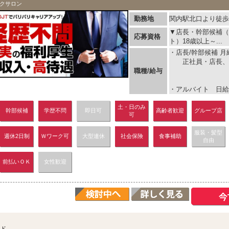
クサロン
勤務地
関内駅北口より徒歩
▼店長・幹部候補（
応募資格
ト）18歳以上～...
・店長/幹部候補 月給
正社員・店長、
職種/給与
・アルバイト 日給1
土・日のみ
幹部候補
学歴不問
即日可
高齢者歓迎
グループ店
可
服装・髪型
週休2日制
Ｗワーク可
大型連休
社会保険
食事補助
自由
前払いＯＫ
女性歓迎
ンド