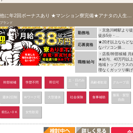
月給38万円以上！ ★他に年2回ボーナスあり ★マンション寮完備★アナタの人生を変える...
プランド
・京急川崎駅より徒
勤務地
徒歩5分・...
★20才以上ならど
応募資格
なパソコン操...
・店長/幹部候補 月給
★給与、40万円以上
職種/給与
地域トップクラスの
理なくガッツリ稼げま
土・日のみ
幹部候補
学歴不問
即日可
高齢者歓迎
グループ店
可
服装・髪型
週休2日制
Ｗワーク可
大型連休
社会保険
食事補助
自由
前払いＯＫ
女性歓迎