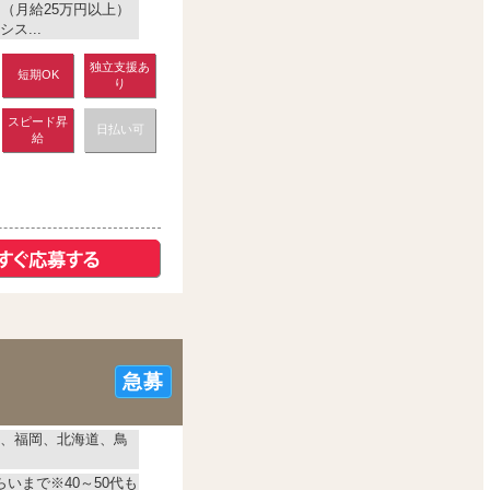
月（月給25万円以上）
ス...
独立支援あ
短期OK
り
スピード昇
日払い可
給
急募
、福岡、北海道、鳥
らいまで※40～50代も