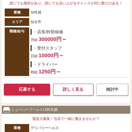
誰にでも挫折があり、誰にでも這い上がるチャンスが同じ数だけある！
業種
Ｍ性感
エリア
仙台市
職種/給与
・店長/幹部候補
300000円～
月給
・受付スタッフ
10000円～
日給
・ドライバー
1250円～
時給
応募する
詳しく見る
検討中
ニューハーフヘルスLIBE札幌
緊急大募集！当店で一緒に働きませんか？
業種
デリバリーヘルス