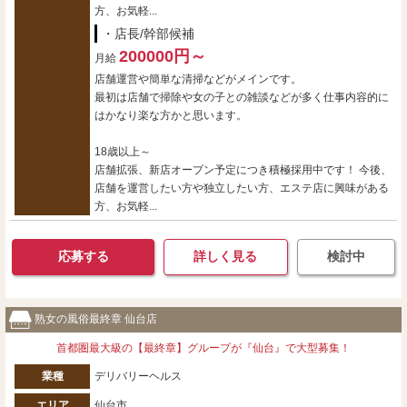
方、お気軽...
・店長/幹部候補
200000円～
月給
店舗運営や簡単な清掃などがメインです。
最初は店舗で掃除や女の子との雑談などが多く仕事内容的に
はかなり楽な方かと思います。
18歳以上～
店舗拡張、新店オープン予定につき積極採用中です！ 今後、
店舗を運営したい方や独立したい方、エステ店に興味がある
方、お気軽...
応募する
詳しく見る
検討中
熟女の風俗最終章 仙台店
首都圏最大級の【最終章】グループが『仙台』で大型募集！
業種
デリバリーヘルス
エリア
仙台市