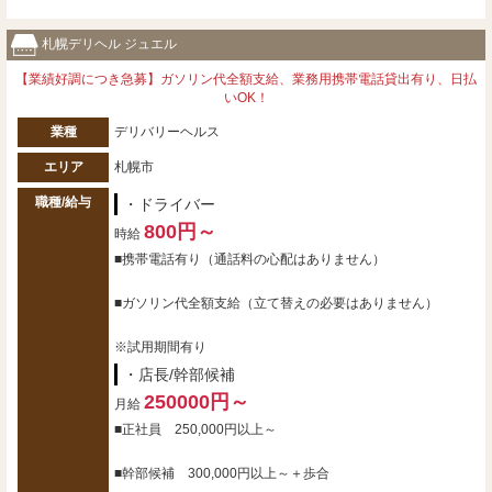
札幌デリヘル ジュエル
【業績好調につき急募】ガソリン代全額支給、業務用携帯電話貸出有り、日払
いOK！
業種
デリバリーヘルス
エリア
札幌市
職種/給与
・ドライバー
800円～
時給
■携帯電話有り（通話料の心配はありません）
■ガソリン代全額支給（立て替えの必要はありません）
※試用期間有り
・店長/幹部候補
250000円～
月給
■正社員 250,000円以上～
■幹部候補 300,000円以上～＋歩合