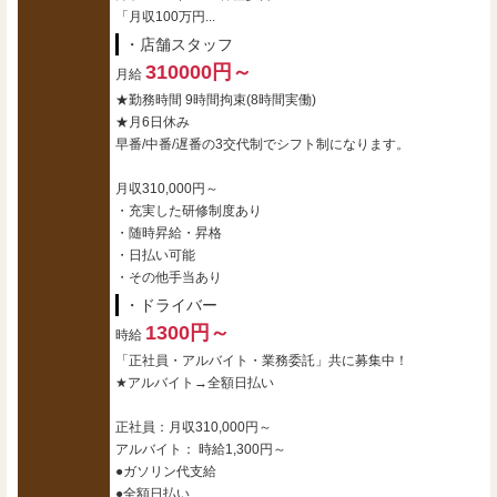
「月収100万円...
・店舗スタッフ
310000円～
月給
★勤務時間 9時間拘束(8時間実働)
★月6日休み
早番/中番/遅番の3交代制でシフト制になります。
月収310,000円～
・充実した研修制度あり
・随時昇給・昇格
・日払い可能
・その他手当あり
・ドライバー
1300円～
時給
「正社員・アルバイト・業務委託」共に募集中！
★アルバイト→全額日払い
正社員：月収310,000円～
アルバイト： 時給1,300円～
●ガソリン代支給
●全額日払い