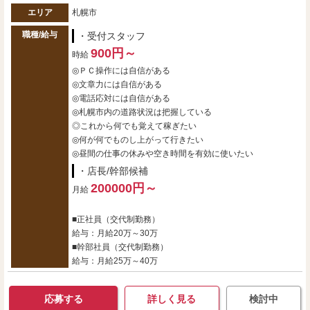
エリア
札幌市
職種/給与
・受付スタッフ
900円～
時給
◎ＰＣ操作には自信がある
◎文章力には自信がある
◎電話応対には自信がある
◎札幌市内の道路状況は把握している
◎これから何でも覚えて稼ぎたい
◎何が何でものし上がって行きたい
◎昼間の仕事の休みや空き時間を有効に使いたい
・店長/幹部候補
200000円～
月給
■正社員（交代制勤務）
給与：月給20万～30万
■幹部社員（交代制勤務）
給与：月給25万～40万
応募する
詳しく見る
検討中