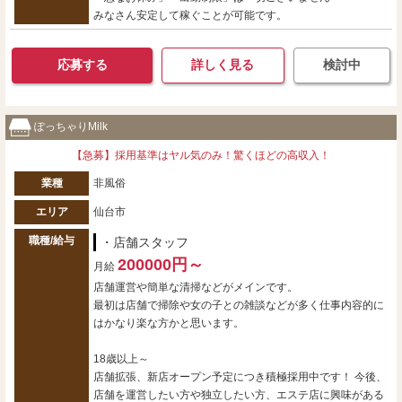
みなさん安定して稼ぐことが可能です。
応募する
詳しく見る
検討中
ぽっちゃりMilk
【急募】採用基準はヤル気のみ！驚くほどの高収入！
業種
非風俗
エリア
仙台市
職種/給与
・店舗スタッフ
200000円～
月給
店舗運営や簡単な清掃などがメインです。
最初は店舗で掃除や女の子との雑談などが多く仕事内容的に
はかなり楽な方かと思います。
18歳以上～
店舗拡張、新店オープン予定につき積極採用中です！ 今後、
店舗を運営したい方や独立したい方、エステ店に興味がある