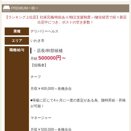
PREMIUMー萌ー
【ランキング上位店】社保完備/有給あり/独立支援制度～/健全経営で続々新店
出店中につき、ポストの空き多数！
業種
デリバリーヘルス
エリア
いわき市
職種/給与
・店長/幹部候補
500000円～
月給
【役職者】
チーフ
月収￥400,000～各種歩合
■等級に応じて4ヶ月に一度の査定がある為、随時昇給・昇格
が可能！
マネージャー
月収￥500,000～各種歩合