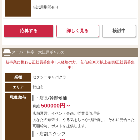
※試用期間有り
応募する
詳しく見る
検討中
スーパー料亭 大江戸ギャルズ
新事業に携わる正社員募集中!! 未経験の方、 初任給30万以上確実!正社員募集
中!
業種
セクシーキャバクラ
エリア
郡山市
職種/給与
・店長/幹部候補
500000円～
月給
店舗運営、イベント企画、従業員管理等
あなたの頑張り、やる気をしっかり評価し、 それに見合った
高額給与、ポストを提供します。
・店舗スタッフ