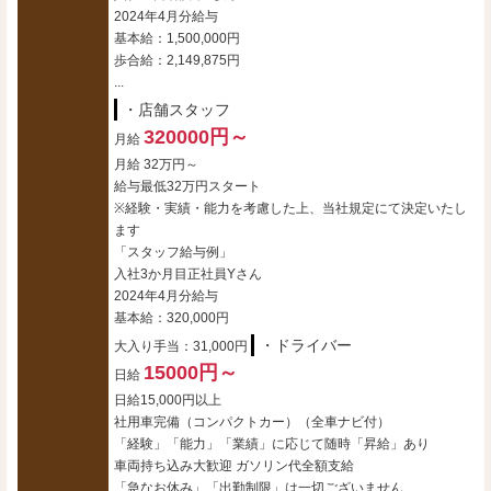
2024年4月分給与
基本給：1,500,000円
歩合給：2,149,875円
...
・店舗スタッフ
320000円～
月給
月給 32万円～
給与最低32万円スタート
※経験・実績・能力を考慮した上、当社規定にて決定いたし
ます
「スタッフ給与例」
入社3か月目正社員Yさん
2024年4月分給与
基本給：320,000円
・ドライバー
大入り手当：31,000円
15000円～
日給
日給15,000円以上
社用車完備（コンパクトカー）（全車ナビ付）
「経験」「能力」「業績」に応じて随時「昇給」あり
車両持ち込み大歓迎 ガソリン代全額支給
「急なお休み」「出勤制限」は一切ございません