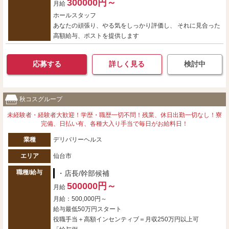
300000円～
月給
ホールスタッフ
あなたの頑張り、やる気をしっかり評価し、 それに見合った
高額給与、ポストを提供します
応募する
詳しく見る
検討中
秋コスグループ
未経験者・経験者大歓迎！学歴・職歴一切不問！残業、休日出勤一切なし！寮
完備、日払い有、各種大入り手当で毎日がお給料日！
業種
デリバリーヘルス
エリア
仙台市
職種/給与
・店長/幹部候補
500000円～
月給
月給：500,000円～
給与最低50万円スタート
役職手当＋高額インセンティブ＝月収250万円以上可