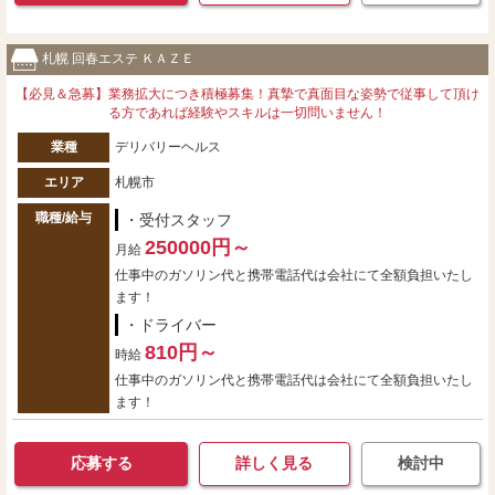
札幌 回春エステ ＫＡＺＥ
【必見＆急募】業務拡大につき積極募集！真摯で真面目な姿勢で従事して頂け
る方であれば経験やスキルは一切問いません！
業種
デリバリーヘルス
エリア
札幌市
職種/給与
・受付スタッフ
250000円～
月給
仕事中のガソリン代と携帯電話代は会社にて全額負担いたし
ます！
・ドライバー
810円～
時給
仕事中のガソリン代と携帯電話代は会社にて全額負担いたし
ます！
応募する
詳しく見る
検討中