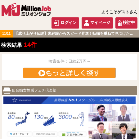
ようこそゲストさん
ログイン
マイページ
検討中
【成り上がり伝説】未経験からスピード昇進！転職を重ねて見つけた『本当に働きやすい職場』とは？
11/11
北海道・東北版
14件
検索結果
検索条件 : 日給2万円～
仙台痴女性感フェチ倶楽部