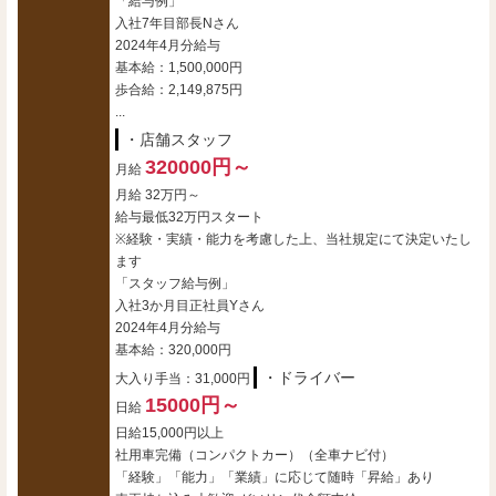
「給与例」
入社7年目部長Nさん
2024年4月分給与
基本給：1,500,000円
歩合給：2,149,875円
...
・店舗スタッフ
320000円～
月給
月給 32万円～
給与最低32万円スタート
※経験・実績・能力を考慮した上、当社規定にて決定いたし
ます
「スタッフ給与例」
入社3か月目正社員Yさん
2024年4月分給与
基本給：320,000円
・ドライバー
大入り手当：31,000円
15000円～
日給
日給15,000円以上
社用車完備（コンパクトカー）（全車ナビ付）
「経験」「能力」「業績」に応じて随時「昇給」あり