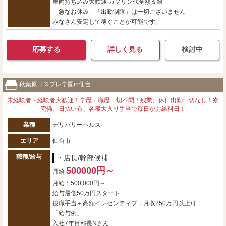
車両持ち込み大歓迎 ガソリン代全額支給
「急なお休み」「出勤制限」は一切ございません
みなさん安定して稼ぐことが可能です。
応募する
詳しく見る
検討中
秋葉原コスプレ学園in仙台
未経験者・経験者大歓迎！学歴・職歴一切不問！残業、休日出勤一切なし！寮
完備、日払い有、各種大入り手当で毎日がお給料日！
業種
デリバリーヘルス
エリア
仙台市
職種/給与
・店長/幹部候補
500000円～
月給
月給：500,000円～
給与最低50万円スタート
役職手当＋高額インセンティブ＝月収250万円以上可
「給与例」
入社7年目部長Nさん