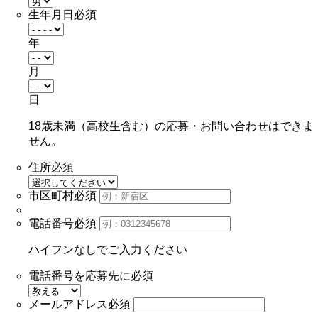
生年月日
必須
年
月
日
18歳未満（高校生含む）の応募・お問い合わせはできま
せん。
住所
必須
市区町村
必須
電話番号
必須
ハイフンなしでご入力ください
電話番号を応募先に
必須
メールアドレス
必須