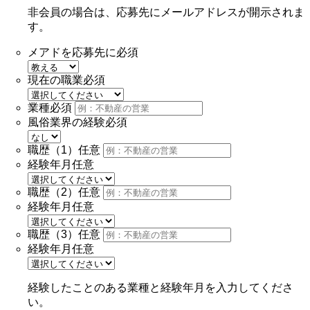
非会員の場合は、応募先にメールアドレスが開示されま
す。
メアドを応募先に
必須
現在の職業
必須
業種
必須
風俗業界の経験
必須
職歴（1）
任意
経験年月
任意
職歴（2）
任意
経験年月
任意
職歴（3）
任意
経験年月
任意
経験したことのある業種と経験年月を入力してくださ
い。