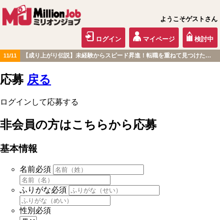
ようこそゲストさん
ログイン
マイページ
検討中
【成り上がり伝説】未経験からスピード昇進！転職を重ねて見つけた『本当に働きやすい職場』とは？
11/11
北海道・東北版
応募
戻る
ログインして応募する
非会員の方はこちらから応募
基本情報
名前
必須
ふりがな
必須
性別
必須