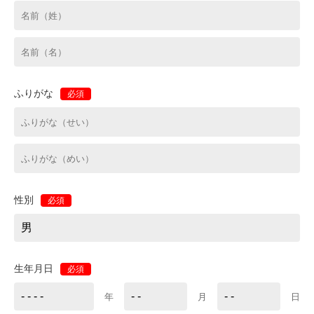
ふりがな
必須
性別
必須
生年月日
必須
年
月
日