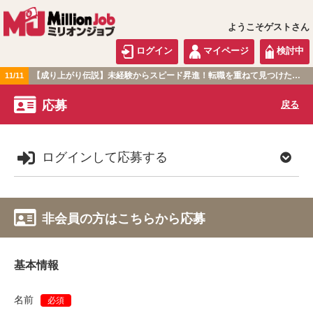
ようこそゲストさん
ログイン
マイページ
検討中
【成り上がり伝説】未経験からスピード昇進！転職を重ねて見つけた『本当に働きやすい職場』とは？
11/11
北海道・東北版
応募
戻る
ログインして応募する
非会員の方はこちらから応募
基本情報
名前
必須