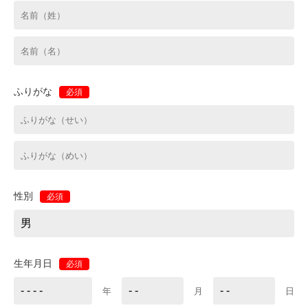
ふりがな
必須
性別
必須
生年月日
必須
年
月
日