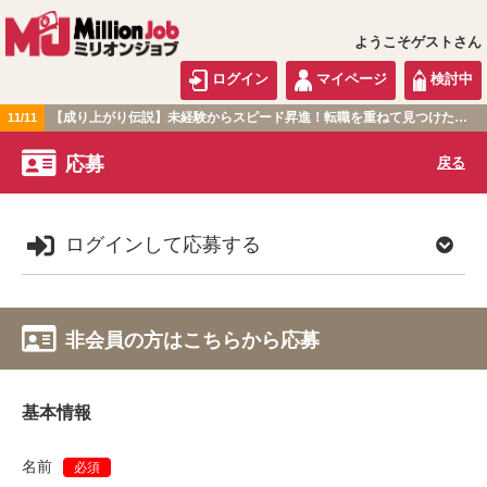
ようこそゲストさん
ログイン
マイページ
検討中
【成り上がり伝説】未経験からスピード昇進！転職を重ねて見つけた『本当に働きやすい職場』とは？
11/11
北海道・東北版
応募
戻る
ログインして応募する
非会員の方はこちらから応募
基本情報
名前
必須