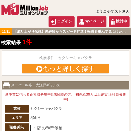
ようこそゲストさん
ログイン
マイページ
検討中
【成り上がり伝説】未経験からスピード昇進！転職を重ねて見つけた『本当に働きやすい職場』とは？
11/11
北海道・東北版
1件
検索結果
検索条件 : セクシーキャバクラ
スーパー料亭 大江戸ギャルズ
新事業に携わる正社員募集中!! 未経験の方、 初任給30万以上確実!正社員募集
中!
業種
セクシーキャバクラ
エリア
郡山市
職種/給与
・店長/幹部候補