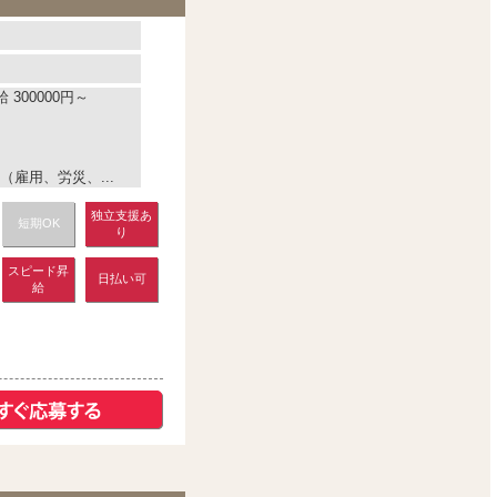
 300000円～
雇用、労災、...
独立支援あ
短期OK
り
スピード昇
日払い可
給