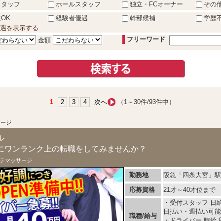
スタッフ
ホールスタッフ
独立・FCオーナー
その
OK
経験者優遇
幹部候補
学歴
遇を表示する
フリーワード
金額
1
2
3
4
次へ
（1～30件/93件中）
サージ
ル
にワンランク上の転職をしてみませんか？
テマッサージ
勤務地
阪急「四条大宮」駅
応募資格
21才～40才位ま
・受付スタッフ 日給 
日払い・週払い可能
職種/給与
・ドライバー 時給 9