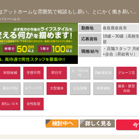
プロフィール奈良店はアットホームな雰囲気で相談もし易い。とにかく働き易いお店です！
バリーヘルス
勤務地
奈良県奈良市
18歳～30歳（高
応募資格
迎
・店舗スタッフ 月給 
職種/給与
+歩合（昇給有り）
土・日のみ
幹部候補
学歴不問
即日可
高齢者歓迎
グループ店
可
服装・髪型
週休2日制
Ｗワーク可
大型連休
社会保険
食事補助
自由
前払いＯＫ
女性歓迎