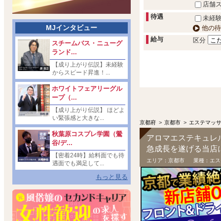
店舗
待遇
未経験
MJインタビュー
他の待
給与
区分
スチームバス・ニューグ
ランド...
【成り上がり伝説】未経験
からスピード昇進！...
ホワイトフェアリーグル
ープ（...
【成り上がり伝説】 ほどよ
い緊張感と大きな...
京都府
>
京都市
>
エステマッ
秋葉原コスプレ学園（鶯
アロマエステキュレ
谷/デ...
急成長を遂げる当店
【密着24時】給料面でも待
エリア：
京都市
業種：
エス
遇面でも満足して...
もっと見る