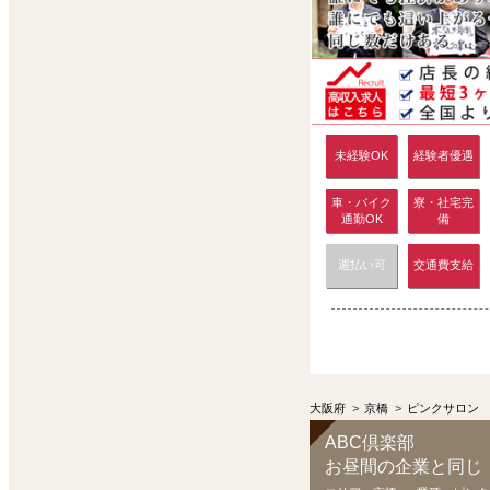
未経験OK
経験者優遇
車・バイク
寮・社宅完
通勤OK
備
週払い可
交通費支給
大阪府
>
京橋
>
ピンクサロン
ABC倶楽部
お昼間の企業と同じ