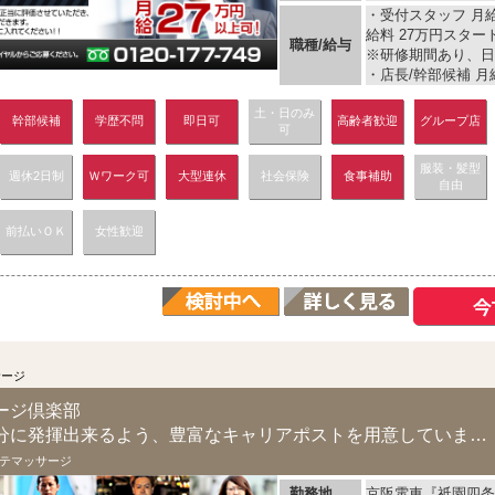
・受付スタッフ 月給 
給料 27万円スター
職種/給与
※研修期間あり、日
・店長/幹部候補 月給 
土・日のみ
幹部候補
学歴不問
即日可
高齢者歓迎
グループ店
可
服装・髪型
週休2日制
Ｗワーク可
大型連休
社会保険
食事補助
自由
前払いＯＫ
女性歓迎
サージ
ージ倶楽部
あなたの実力が十二分に発揮出来るよう、豊富なキャリアポストを用意しています！
テマッサージ
勤務地
京阪電車『祇園四条