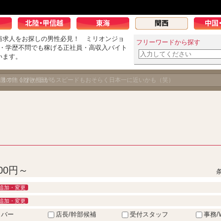
俗求人をお探しの男性必見！ ミリオンジョ
フリーワードから探す
K・学歴不問でも稼げる正社員・高収入バイト
います。
べます！ 給料が上がるスピードもおそらく日本一に近いかも（笑）
00円～
追加・変更
追加・変更
イバー
店長/幹部候補
受付スタッフ
事務/