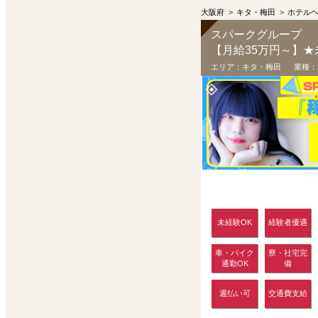
大阪府
>
キタ・梅田
>
ホテル
スパークグループ
エリア：
キタ・梅田
業種：
未経験OK
経験者優遇
車・バイク
寮・社宅完
通勤OK
備
週払い可
交通費支給