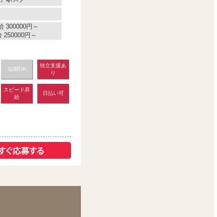
 300000円～
250000円～
独立支援あ
短期OK
り
スピード昇
日払い可
給