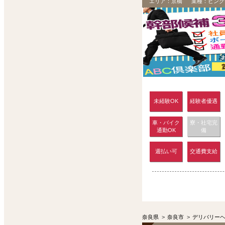
エリア：
京橋
業種：
ピンク
未経験OK
経験者優遇
車・バイク
寮・社宅完
通勤OK
備
週払い可
交通費支給
奈良県
>
奈良市
>
デリバリー