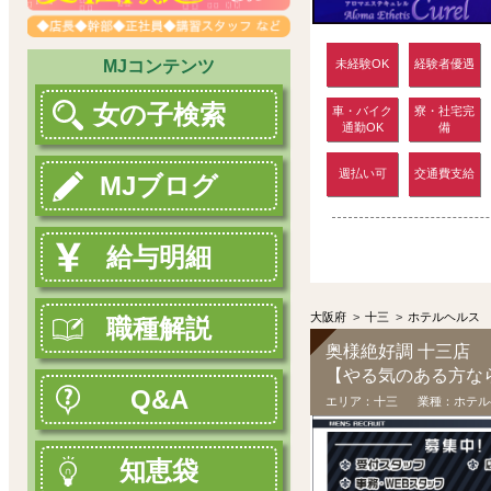
未経験OK
経験者優遇
MJコンテンツ
女の子検索
車・バイク
寮・社宅完
通勤OK
備
週払い可
交通費支給
MJブログ
給与明細
大阪府
>
十三
>
ホテルヘルス
職種解説
奥様絶好調 十三店
Q&A
エリア：
十三
業種：
ホテル
知恵袋