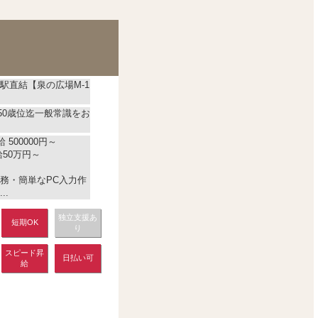
...
駅直結【泉の広場M-1
～50歳位迄一般常識をお
 500000円～
50万円～
務・簡単なPC入力作
..
独立支援あ
短期OK
り
スピード昇
日払い可
給