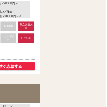
270000円～
ト
払い可能
270000円～<...
独立支援あ
短期OK
り
スピード昇
日払い可
給
』駅スグ