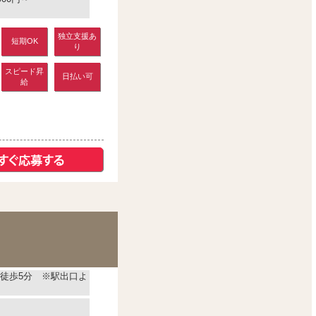
独立支援あ
短期OK
り
スピード昇
日払い可
給
徒歩5分 ※駅出口よ