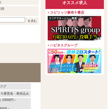
他
オススメ求人
不問
スピリッツ麻布十番店
を含む
ハピネスグループ
スグ
で ※要普免・車持込み
10000円～
00円～