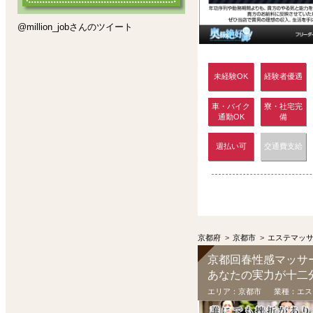
@million_jobさんのツイート
未経験OK
経験者優遇
車・バイク
寮・社宅完
通勤OK
備
週払い可
交通費支給
京都府
>
京都市
>
エステマッ
京都回春性感マッサ
エリア：
京都市
業種：
エス