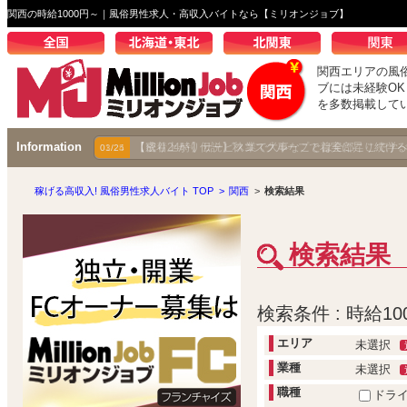
関西の時給1000円～｜風俗男性求人・高収入バイトなら【ミリオンジョブ】
関西エリアの風
ブには未経験O
を多数掲載して
Information
【密着24時】サービス業で大事なことは全部ここで学
01/24
稼げる高収入! 風俗男性求人バイト TOP
>
関西
>
検索結果
検索結果
検索条件 : 時給10
エリア
未選択
業種
未選択
職種
ドラ