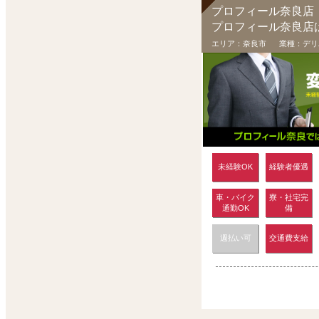
プロフィール奈良店
エリア：
奈良市
業種：
デリ
未経験OK
経験者優遇
車・バイク
寮・社宅完
通勤OK
備
週払い可
交通費支給