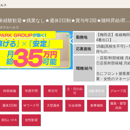
ヘルス
【月給35万円～】★未経験歓迎★残業なし★週休2日制★賞与年2回★随時昇給/昇格★社保
ホテルヘルス
【梅田店】各線梅田
勤務地
4番出口】...
18歳(高校生不可)
応募資格
持ちの...
・店長/幹部候補 月給
①店長幹部候補:月給
職種/給与
主にフロント接客業
業・女性のマネージ.
土・日のみ
幹部候補
学歴不問
即日可
高齢者歓迎
グループ店
可
服装・髪型
週休2日制
Ｗワーク可
大型連休
社会保険
食事補助
自由
前払いＯＫ
女性歓迎