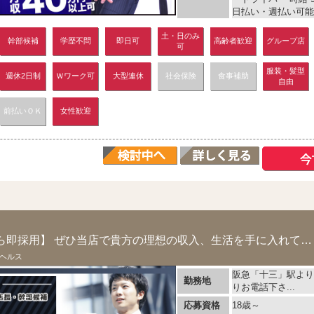
日払い・週払い可能
土・日のみ
幹部候補
学歴不問
即日可
高齢者歓迎
グループ店
可
服装・髪型
週休2日制
Ｗワーク可
大型連休
社会保険
食事補助
自由
前払いＯＫ
女性歓迎
【やる気のある方なら即採用】 ぜひ当店で貴方の理想の収入、生活を手に入れてください！！
ヘルス
阪急「十三」駅より
勤務地
りお電話下さ...
応募資格
18歳～