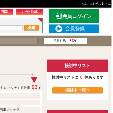
こんにちはゲストさん
掲載件数：
342
件
検討中リスト
検討中リストに
0
件あります
93
条件にマッチする仕事
件
WEBスタッフ