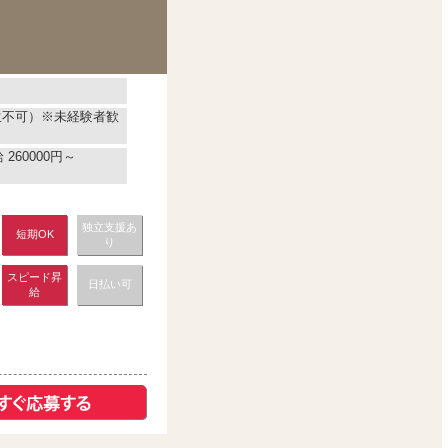
校生不可）※未経験者歓
260000円～
独立支援あ
短期OK
り
スピード昇
日払い可
給