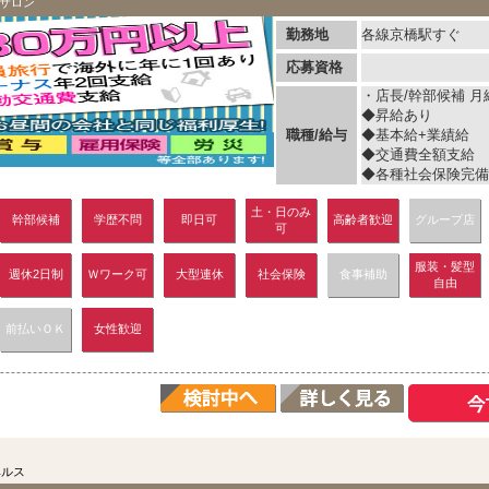
サロン
勤務地
各線京橋駅すぐ
応募資格
・店長/幹部候補 月給
◆昇給あり
職種/給与
◆基本給+業績給
◆交通費全額支給
◆各種社会保険完備（
土・日のみ
幹部候補
学歴不問
即日可
高齢者歓迎
グループ店
可
服装・髪型
週休2日制
Ｗワーク可
大型連休
社会保険
食事補助
自由
前払いＯＫ
女性歓迎
ヘルス