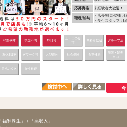
応募資格
未経験者大歓迎！
・店長/幹部候補 月給
職種/給与
・受付スタッフ 月給 
土・日のみ
幹部候補
学歴不問
即日可
高齢者歓迎
グループ店
可
服装・髪型
週休2日制
Ｗワーク可
大型連休
社会保険
食事補助
自由
前払いＯＫ
女性歓迎
「福利厚生」＋「高収入」