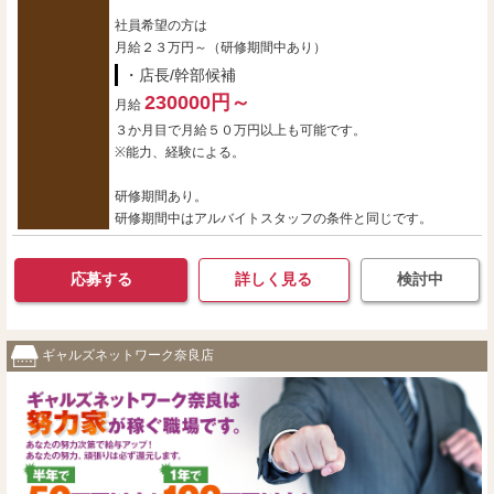
社員希望の方は
月給２３万円～（研修期間中あり）
・店長/幹部候補
230000円～
月給
３か月目で月給５０万円以上も可能です。
※能力、経験による。
研修期間あり。
研修期間中はアルバイトスタッフの条件と同じです。
応募する
詳しく見る
検討中
ギャルズネットワーク奈良店