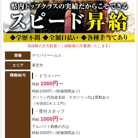
未経験の方大歓迎！！経験者の方優遇いたします♪
業種
デリバリーヘルス
エリア
香芝市
職種/給与
・ドライバー
1000円～
時給
時給1000円～(研修期間あり)
ガソリン代別途支給 ※ガソリン代は変動あり
（今現在1Ｋ１２円）
・受付スタッフ
1000円～
時給
アルバイト勤務の方は
時給1000円～(研修期間あり)