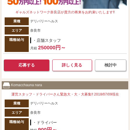
ギャルズネットワーク奈良店が貴方の将来をお約束いたします!!
業種
デリバリーヘルス
エリア
奈良市
職種/給与
・店舗スタッフ
250000円～
月給
応募する
詳しく見る
検討中
Komacchauna nara
運営スタッフ・ドライバーさん緊急大・大・大募集!! 2018/07/09現在
業種
デリバリーヘルス
エリア
奈良市
職種/給与
・ドライバー
900円～