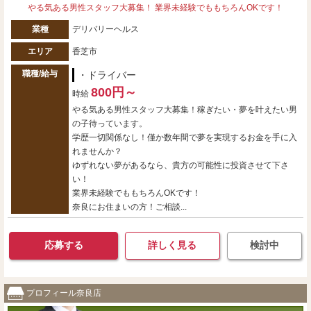
やる気ある男性スタッフ大募集！ 業界未経験でももちろんOKです！
業種
デリバリーヘルス
エリア
香芝市
職種/給与
・ドライバー
800円～
時給
やる気ある男性スタッフ大募集！稼ぎたい・夢を叶えたい男
の子待っています。
学歴一切関係なし！僅か数年間で夢を実現するお金を手に入
れませんか？
ゆずれない夢があるなら、貴方の可能性に投資させて下さ
い！
業界未経験でももちろんOKです！
奈良にお住まいの方！ご相談...
応募する
詳しく見る
検討中
プロフィール奈良店