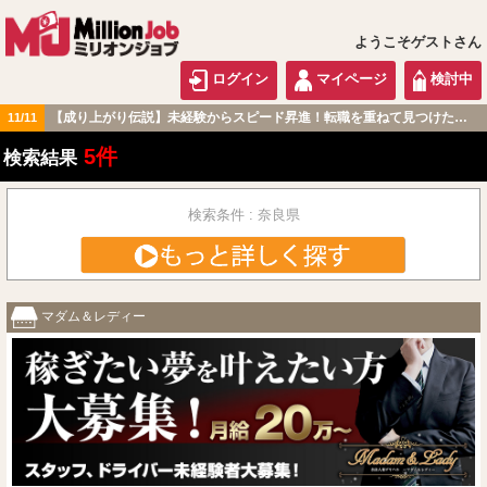
ようこそゲストさん
ログイン
マイページ
検討中
【成り上がり伝説】未経験からスピード昇進！転職を重ねて見つけた『本当に働きやすい職場』とは？
11/11
関西版
5件
検索結果
検索条件 : 奈良県
マダム＆レディー