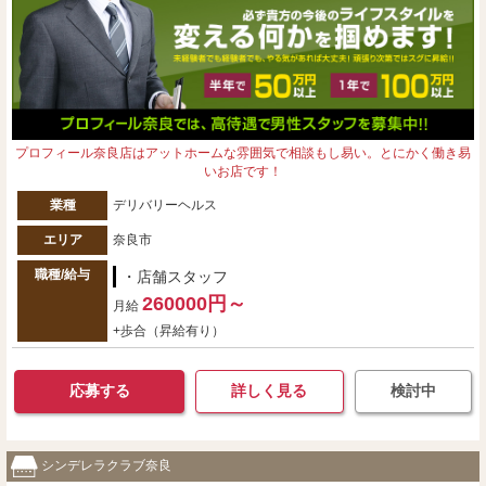
プロフィール奈良店はアットホームな雰囲気で相談もし易い。とにかく働き易
いお店です！
業種
デリバリーヘルス
エリア
奈良市
職種/給与
・店舗スタッフ
260000円～
月給
+歩合（昇給有り）
応募する
詳しく見る
検討中
シンデレラクラブ奈良