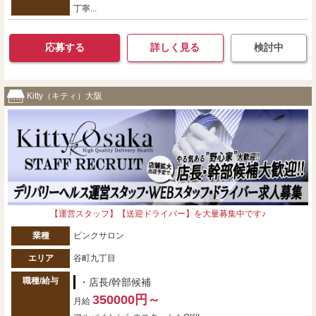
丁寧...
応募する
詳しく見る
検討中
Kitty（キティ）大阪
【運営スタッフ】【送迎ドライバー】を大量募集中です♪
業種
ピンクサロン
エリア
谷町九丁目
職種/給与
・店長/幹部候補
350000円～
月給