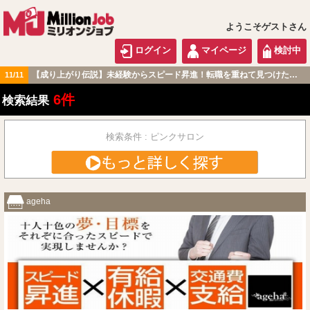
ようこそゲストさん
ログイン
マイページ
検討中
【成り上がり伝説】未経験からスピード昇進！転職を重ねて見つけた『本当に働きやすい職場』とは？
11/11
関西版
6件
検索結果
検索条件 : ピンクサロン
ageha