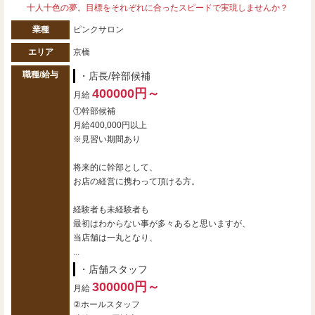
十人十色の夢。目標をそれぞれに合ったスピードで実現しませんか？
業種
ピンクサロン
エリア
京橋
職種/給与
・店長/幹部候補
400000円～
月給
①幹部候補
月給400,000円以上
※見習い期間あり
将来的に幹部として、
お店の経営に携わって頂ける方。
経験者も未経験者も
最初はわからない事が多々あると思いますが、
当店舗は一丸となり、
...
・店舗スタッフ
300000円～
月給
②ホールスタッフ