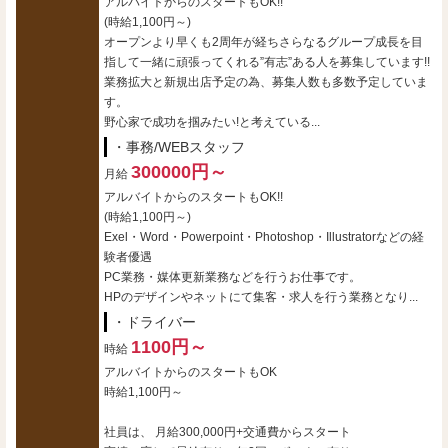
アルバイトからのスタートもOK!!
(時給1,100円～)
オープンより早くも2周年が経ちさらなるグループ成長を目
指して一緒に頑張ってくれる”有志”ある人を募集しています!!
業務拡大と新規出店予定の為、募集人数も多数予定していま
す。
野心家で成功を掴みたい!と考えている...
・事務/WEBスタッフ
300000円～
月給
アルバイトからのスタートもOK!!
(時給1,100円～)
Exel・Word・Powerpoint・Photoshop・Illustratorなどの経
験者優遇
PC業務・媒体更新業務などを行うお仕事です。
HPのデザインやネットにて集客・求人を行う業務となり...
・ドライバー
1100円～
時給
アルバイトからのスタートもOK
時給1,100円～
社員は、 月給300,000円+交通費からスタート