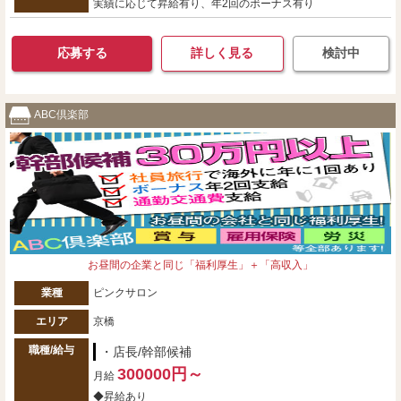
実績に応じて昇給有り、年2回のボーナス有り
応募する
詳しく見る
検討中
ABC倶楽部
お昼間の企業と同じ「福利厚生」＋「高収入」
業種
ピンクサロン
エリア
京橋
職種/給与
・店長/幹部候補
300000円～
月給
◆昇給あり