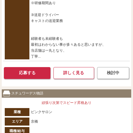
※研修期間あり
③送迎ドライバー
キャストの送迎業務
経験者も未経験者も
最初はわからない事が多々あると思いますが、
当店舗は一丸となり、
丁寧...
応募する
詳しく見る
検討中
スチュワーデス物語
頑張り次第でスピード昇格あり
業種
ピンクサロン
エリア
京橋
職種/給与