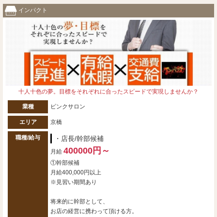
インパクト
十人十色の夢。目標をそれぞれに合ったスピードで実現しませんか？
業種
ピンクサロン
エリア
京橋
職種/給与
・店長/幹部候補
400000円～
月給
①幹部候補
月給400,000円以上
※見習い期間あり
将来的に幹部として、
お店の経営に携わって頂ける方。