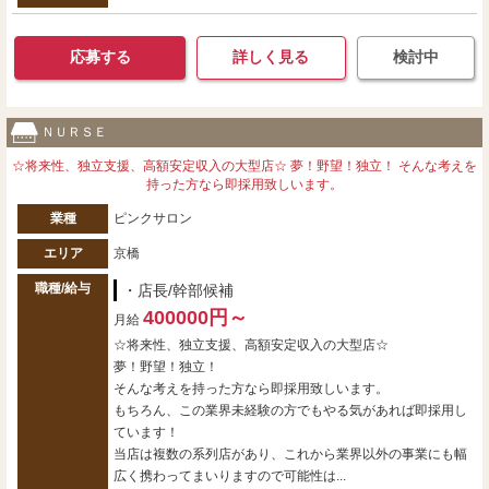
応募する
詳しく見る
検討中
ＮＵＲＳＥ
☆将来性、独立支援、高額安定収入の大型店☆ 夢！野望！独立！ そんな考えを
持った方なら即採用致しいます。
業種
ピンクサロン
エリア
京橋
職種/給与
・店長/幹部候補
400000円～
月給
☆将来性、独立支援、高額安定収入の大型店☆
夢！野望！独立！
そんな考えを持った方なら即採用致しいます。
もちろん、この業界未経験の方でもやる気があれば即採用し
ています！
当店は複数の系列店があり、これから業界以外の事業にも幅
広く携わってまいりますので可能性は...