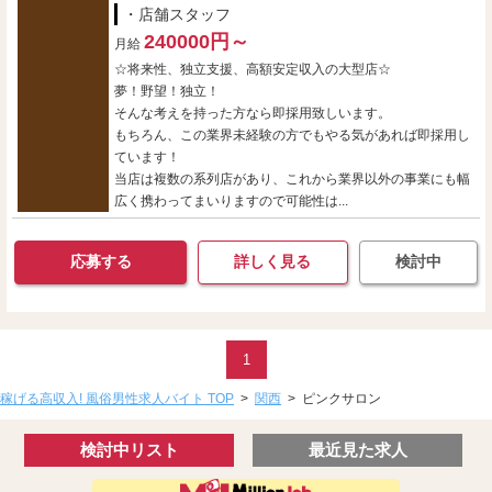
・店舗スタッフ
240000円～
月給
☆将来性、独立支援、高額安定収入の大型店☆
夢！野望！独立！
そんな考えを持った方なら即採用致しいます。
もちろん、この業界未経験の方でもやる気があれば即採用し
ています！
当店は複数の系列店があり、これから業界以外の事業にも幅
広く携わってまいりますので可能性は...
応募する
詳しく見る
検討中
1
稼げる高収入! 風俗男性求人バイト TOP
>
関西
>
ピンクサロン
検討中リスト
最近見た求人