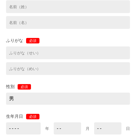
ふりがな
必須
性別
必須
生年月日
必須
年
月
日