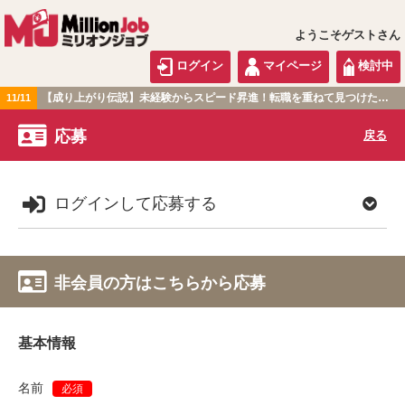
ようこそゲストさん
ログイン
マイページ
検討中
【成り上がり伝説】未経験からスピード昇進！転職を重ねて見つけた『本当に働きやすい職場』とは？
11/11
関西版
応募
戻る
ログインして応募する
非会員の方はこちらから応募
基本情報
名前
必須