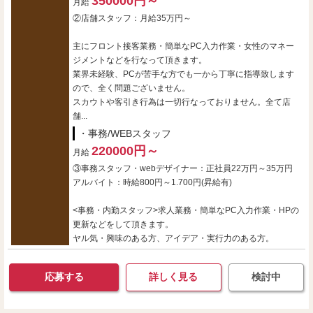
350000円～
月給
②店舗スタッフ：月給35万円～
主にフロント接客業務・簡単なPC入力作業・女性のマネー
ジメントなどを行なって頂きます。
業界未経験、PCが苦手な方でも一から丁寧に指導致します
ので、全く問題ございません。
スカウトや客引き行為は一切行なっておりません。全て店
舗...
・事務/WEBスタッフ
220000円～
月給
③事務スタッフ・webデザイナー：正社員22万円～35万円
アルバイト：時給800円～1.700円(昇給有)
<事務・内勤スタッフ>求人業務・簡単なPC入力作業・HPの
更新などをして頂きます。
ヤル気・興味のある方、アイデア・実行力のある方。
応募する
詳しく見る
検討中