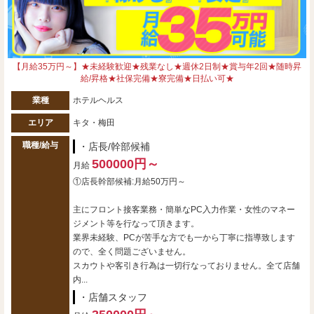
【月給35万円～】★未経験歓迎★残業なし★週休2日制★賞与年2回★随時昇
給/昇格★社保完備★寮完備★日払い可★
業種
ホテルヘルス
エリア
キタ・梅田
職種/給与
・店長/幹部候補
500000円～
月給
①店長幹部候補:月給50万円～
主にフロント接客業務・簡単なPC入力作業・女性のマネー
ジメント等を行なって頂きます。
業界未経験、PCが苦手な方でも一から丁寧に指導致します
ので、全く問題ございません。
スカウトや客引き行為は一切行なっておりません。全て店舗
内...
・店舗スタッフ