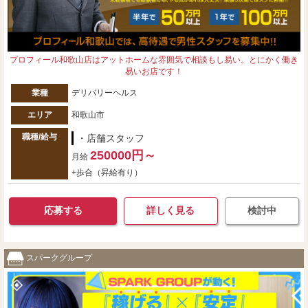
プロフィール和歌山店はアットホームな雰囲気で相談もし易い。とにかく働き
易いお店です！
業種
デリバリーヘルス
エリア
和歌山市
職種/給与
・店舗スタッフ
250000円～
月給
+歩合（昇給有り）
応募する
詳しく見る
検討中
スパークグループ