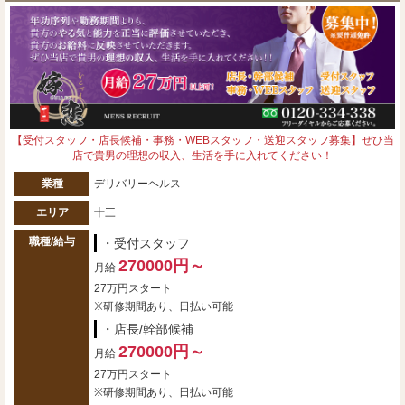
【受付スタッフ・店長候補・事務・WEBスタッフ・送迎スタッフ募集】ぜひ当
店で貴男の理想の収入、生活を手に入れてください！
業種
デリバリーヘルス
エリア
十三
職種/給与
・受付スタッフ
270000円～
月給
27万円スタート
※研修期間あり、日払い可能
・店長/幹部候補
270000円～
月給
27万円スタート
※研修期間あり、日払い可能