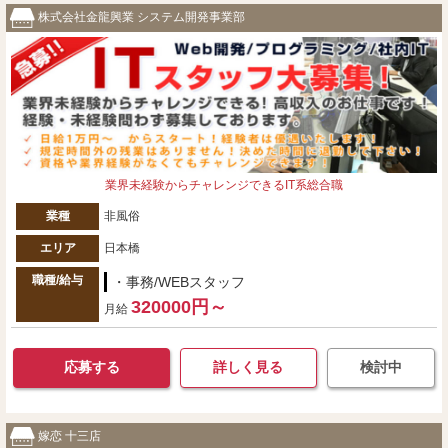
株式会社金龍興業 システム開発事業部
業界未経験からチャレンジできるIT系総合職
業種
非風俗
エリア
日本橋
職種/給与
・事務/WEBスタッフ
320000円～
月給
応募する
詳しく見る
検討中
嫁恋 十三店