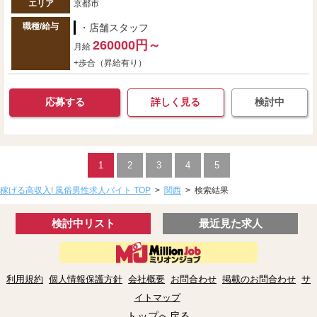
エリア
京都市
職種/給与
・店舗スタッフ
260000円～
月給
+歩合（昇給有り）
応募する
詳しく見る
検討中
1
2
3
4
5
稼げる高収入! 風俗男性求人バイト TOP
>
関西
>
検索結果
検討中リスト
最近見た求人
利用規約
個人情報保護方針
会社概要
お問合わせ
掲載のお問合わせ
サ
イトマップ
トップへ戻る