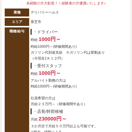
未経験の方大歓迎！！経験者の方優遇いたします♪
業種
デリバリーヘルス
エリア
香芝市
職種/給与
・ドライバー
1000円～
時給
時給1000円～(研修期間あり)
ガソリン代別途支給 ※ガソリン代は変動あり
（今現在1Ｋ１２円）
・受付スタッフ
1000円～
時給
アルバイト勤務の方は
時給1000円～(研修期間あり)
社員希望の方は
月給２３万円～（研修期間中あり）
・店長/幹部候補
230000円～
月給
３か月目で月給５０万円以上も可能です。
※能力、経験による。