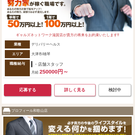
ギャルズネットワーク滋賀店が貴方の将来をお約束いたします!!
業種
デリバリーヘルス
エリア
大津市/雄琴
職種/給与
・店舗スタッフ
250000円～
月給
応募する
詳しく見る
検討中
プロフィール和歌山店