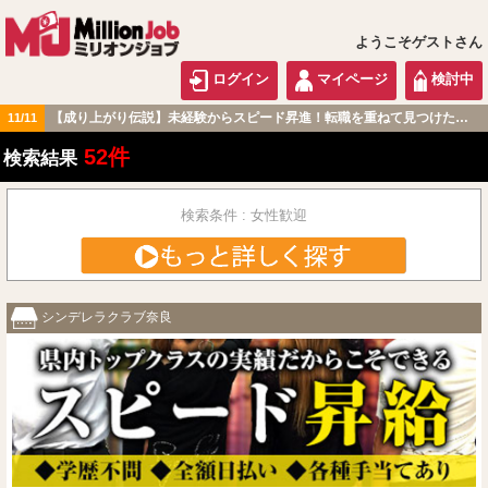
ようこそゲストさん
ログイン
マイページ
検討中
【成り上がり伝説】 ほどよい緊張感と大きな達成感。 毎日モチベーション高く過ごせる職場です！
【成り上がり伝説】未経験からスピード昇進！転職を重ねて見つけた『本当に働きやすい職場』とは？
06/17
11/11
関西版
52件
検索結果
検索条件 : 女性歓迎
シンデレラクラブ奈良