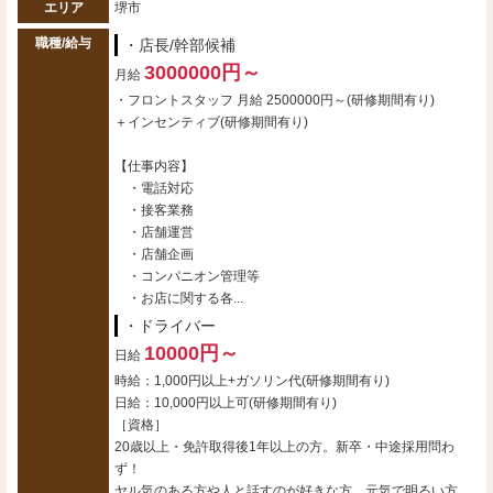
エリア
堺市
職種/給与
・店長/幹部候補
3000000円～
月給
・フロントスタッフ 月給 2500000円～(研修期間有り)
＋インセンティブ(研修期間有り)
【仕事内容】
・電話対応
・接客業務
・店舗運営
・店舗企画
・コンパニオン管理等
・お店に関する各...
・ドライバー
10000円～
日給
時給：1,000円以上+ガソリン代(研修期間有り)
日給：10,000円以上可(研修期間有り)
［資格］
20歳以上・免許取得後1年以上の方。新卒・中途採用問わ
ず！
ヤル気のある方や人と話すのが好きな方、元気で明るい方、