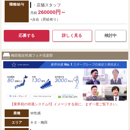
職種/給与
・店舗スタッフ
260000円～
月給
+歩合（昇給有り）
応募する
詳しく見る
検討中
梅田痴女性感フェチ倶楽部
【業界初の待遇システム!!】イメージする前に、まず一度ご覧下さい。
業種
Ｍ性感
エリア
キタ・梅田