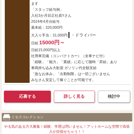
ます
「スタッフ給与例」
入社3か月目正社員Yさん
2024年4月分給与
基本給：320,000円
・ドライバー
大入り手当：31,000円
15000円～
日給
日給15,000円以上
社用車完備（コンパクトカー）（全車ナビ付）
「経験」「能力」「業績」に応じて随時「昇給」あり
車両持ち込み大歓迎 ガソリン代全額支給
「急なお休み」「出勤制限」は一切ございません
みなさん安定して稼ぐことが可能です。
応募する
詳しく見る
検討中
ミセスコレクション
やる気のある方大募集！経験、学歴は問いません！アットホームな空間で高収
入が目指せちゃう！！