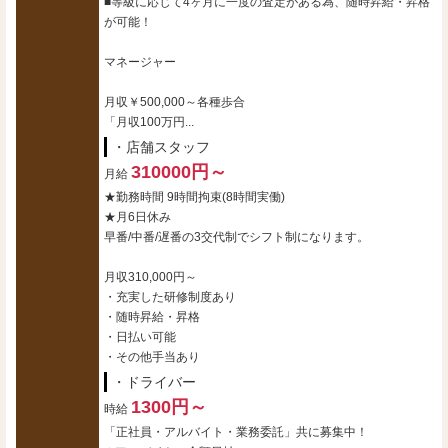
■等級に応じて4ヶ月に一度の査定がある為、随時昇給・昇格
が可能！
マネージャー
月収￥500,000～各種歩合
「月収100万円...
・店舗スタッフ
310000円～
月給
★勤務時間 9時間拘束(8時間実働)
★月6日休み
早番/中番/遅番の3交代制でシフト制になります。
月収310,000円～
・充実した研修制度あり
・随時昇給・昇格
・日払い可能
・その他手当あり
・ドライバー
1300円～
時給
「正社員・アルバイト・業務委託」共に募集中！