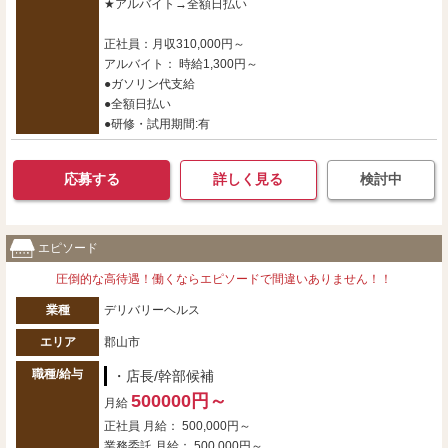
★アルバイト→全額日払い
正社員：月収310,000円～
アルバイト： 時給1,300円～
●ガソリン代支給
●全額日払い
●研修・試用期間:有
応募する
詳しく見る
検討中
エピソード
圧倒的な高待遇！働くならエピソードで間違いありません！！
業種
デリバリーヘルス
エリア
郡山市
職種/給与
・店長/幹部候補
500000円～
月給
正社員 月給： 500,000円～
業務委託 月給： 500,000円～