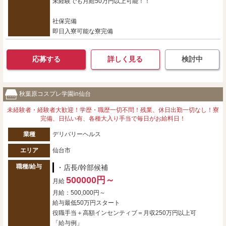
未経験でも月給50万円以上可能！！
社保完備
即日入寮可能な寮完備
応募する
詳しく見る
検討中
秋葉原コスプレ学園in仙台
未経験者・経験者大歓迎！学歴・職歴一切不問！残業、休日出勤一切なし！寮
完備、日払い有、各種大入り手当で毎日がお給料日！
業種
デリバリーヘルス
エリア
仙台市
職種/給与
・店長/幹部候補
500000円～
月給
月給：500,000円～
給与最低50万円スタート
役職手当＋高額インセンティブ＝月収250万円以上可
「給与例」