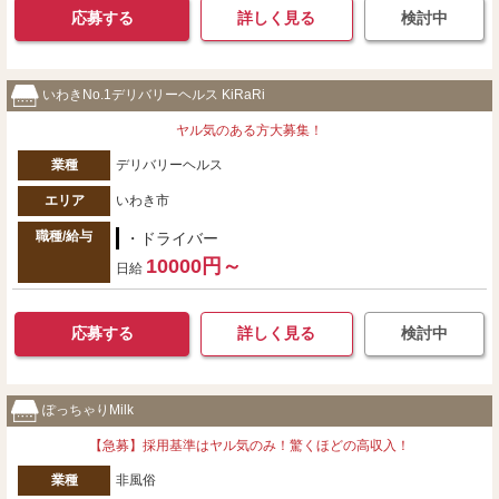
応募する
詳しく見る
検討中
いわきNo.1デリバリーヘルス KiRaRi
ヤル気のある方大募集！
業種
デリバリーヘルス
エリア
いわき市
職種/給与
・ドライバー
10000円～
日給
応募する
詳しく見る
検討中
ぽっちゃりMilk
【急募】採用基準はヤル気のみ！驚くほどの高収入！
業種
非風俗