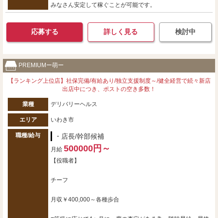
みなさん安定して稼ぐことが可能です。
応募する
詳しく見る
検討中
PREMIUMー萌ー
【ランキング上位店】社保完備/有給あり/独立支援制度～/健全経営で続々新店
出店中につき、ポストの空き多数！
業種
デリバリーヘルス
エリア
いわき市
職種/給与
・店長/幹部候補
500000円～
月給
【役職者】
チーフ
月収￥400,000～各種歩合