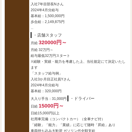
入社7年目部長Nさん
2024年4月分給与
基本給：1,500,000円
歩合給：2,149,875円
...
・店舗スタッフ
320000円～
月給
月給 32万円～
給与最低32万円スタート
※経験・実績・能力を考慮した上、当社規定にて決定いたし
ます
「スタッフ給与例」
入社3か月目正社員Yさん
2024年4月分給与
基本給：320,000円
・ドライバー
大入り手当：31,000円
15000円～
日給
日給15,000円以上
社用車完備（コンパクトカー）（全車ナビ付）
「経験」「能力」「業績」に応じて随時「昇給」あり
車両持ち込み大歓迎 ガソリン代全額支給