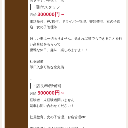
働きやすい環境で、元...
・受付スタッフ
300000円～
月給
電話受付、PC操作、ドライバー管理、書類整理、女の子送
迎、女の子管理等
難しい事は一切ありません、覚えれば誰でもできることを行
い高月給をもらって
優雅な休日、趣味、楽しめますよ！！
社保完備
即日入寮可能な寮完備
...
・店長/幹部候補
500000円～
月給
経験者・未経験者問いません！
是非お問い合わせください！！
社員教育、女の子管理、お店管理etc