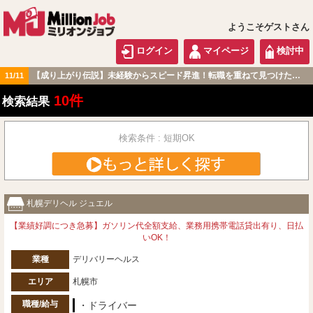
ようこそゲストさん
ログイン
マイページ
検討中
【成り上がり伝説】未経験からスピード昇進！転職を重ねて見つけた『本当に働きやすい職場』とは？
11/11
北海道・東北版
10件
検索結果
検索条件 : 短期OK
札幌デリヘル ジュエル
【業績好調につき急募】ガソリン代全額支給、業務用携帯電話貸出有り、日払
いOK！
業種
デリバリーヘルス
エリア
札幌市
職種/給与
・ドライバー