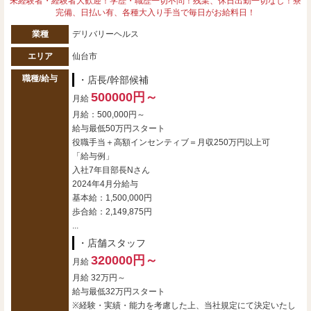
未経験者・経験者大歓迎！学歴・職歴一切不問！残業、休日出勤一切なし！寮
完備、日払い有、各種大入り手当で毎日がお給料日！
業種
デリバリーヘルス
エリア
仙台市
職種/給与
・店長/幹部候補
500000円～
月給
月給：500,000円～
給与最低50万円スタート
役職手当＋高額インセンティブ＝月収250万円以上可
「給与例」
入社7年目部長Nさん
2024年4月分給与
基本給：1,500,000円
歩合給：2,149,875円
...
・店舗スタッフ
320000円～
月給
月給 32万円～
給与最低32万円スタート
※経験・実績・能力を考慮した上、当社規定にて決定いたし