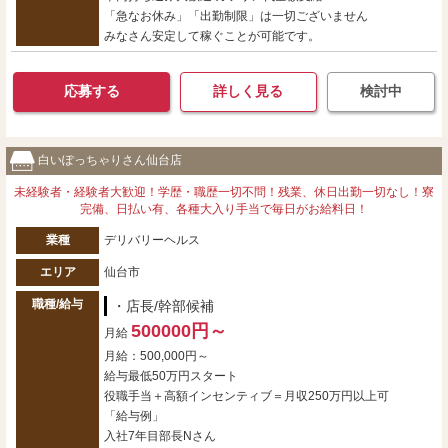
「急なお休み」「出勤制限」は一切ございません
みなさん安定して稼ぐことが可能です。
応募する
詳しく見る
検討中
白いぽっちゃりさん仙台店
未経験者・経験者大歓迎！学歴・職歴一切不問！残業、休日出勤一切なし！寮
完備、日払い有、各種大入り手当で毎日がお給料日！
業種
デリバリーヘルス
エリア
仙台市
職種/給与
・店長/幹部候補
500000円～
月給
月給：500,000円～
給与最低50万円スタート
役職手当＋高額インセンティブ＝月収250万円以上可
「給与例」
入社7年目部長Nさん