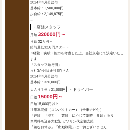
2024年4月分給与
基本給：1,500,000円
歩合給：2,149,875円
...
・店舗スタッフ
320000円～
月給
月給 32万円～
給与最低32万円スタート
※経験・実績・能力を考慮した上、当社規定にて決定いたし
ます
「スタッフ給与例」
入社3か月目正社員Yさん
2024年4月分給与
基本給：320,000円
・ドライバー
大入り手当：31,000円
15000円～
日給
日給15,000円以上
社用車完備（コンパクトカー）（全車ナビ付）
「経験」「能力」「業績」に応じて随時「昇給」あり
車両持ち込み大歓迎 ガソリン代全額支給
「急なお休み」「出勤制限」は一切ございません