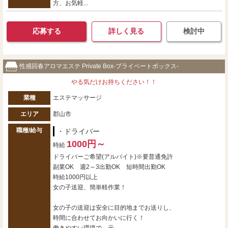
方、お気軽...
応募する
詳しく見る
検討中
性感回春アロマエステ Private Box-プライベートボックス-
やる気だけお持ちください！！
業種
エステマッサージ
エリア
郡山市
職種/給与
・ドライバー
1000円～
時給
ドライバーご希望(アルバイト)※要普通免許
副業OK 週2～3出勤OK 短時間出勤OK
時給1000円以上
女の子送迎、簡単軽作業！
女の子の送迎は安全に目的地までお送りし、
時間に合わせてお向かいに行く！