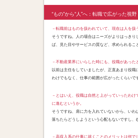
“もの”から“人”へ：転職で広がった視野
－転職前はものを扱われていて、現在は人を扱
そうですね。人の場合はニーズがよりはっきり
ば、見た目やサービスの質など、求められるこ
－
不動産業界にいらした時にも、役職があった
以前は主任をしていましたが、正直あまり役職
わけでもなく、仕事の範囲が広がったくらいで
－
とはいえ、役職は自然と上がっていったわけ
に進むというか。
そうですね、肩に力を入れていないから、いわば
落ちたらどうしようという心配もないですし、
－
高収入系の仕事に就くことのメリットは何で