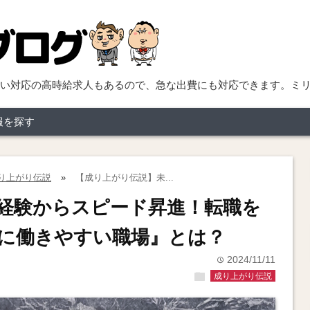
い対応の高時給求人もあるので、急な出費にも対応できます。ミ
報を探す
り上がり伝説
»
【成り上がり伝説】未...
経験からスピード昇進！転職を
に働きやすい職場』とは？
2024/11/11
time
folder
成り上がり伝説