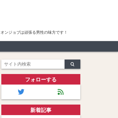
リオンジョブは頑張る男性の味方です！
フォローする
twitter
feed
新着記事