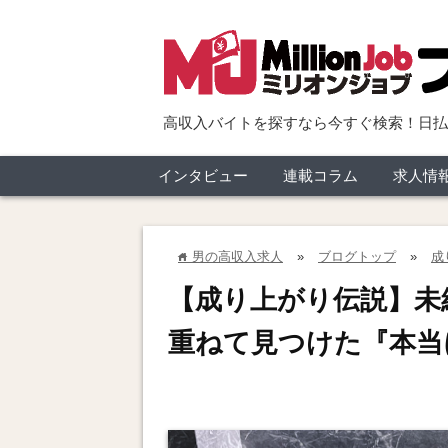
高収入バイトを探すなら今すぐ検索！日払
インタビュー
連載コラム
求人情
男の高収入求人
»
ブログトップ
»
成
home
【成り上がり伝説】未
重ねて見つけた『本当