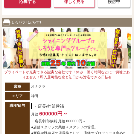
応募する
詳しく見る
検討中
しろパラ+(ぷらす)
プライベートが充実できる誠実な会社です！休み・働く時間などに一切嘘はあ
りません！即入居可能な寮と初日から対応できる日払有
業種
オナクラ
エリア
神田
職種/給与
・店長/幹部候補
600000円～
月給
・店長/幹部候補 月給 600000円～
●店舗スタッフの業務＋スタッフの管理。
●新店や既存店の店長格として、店舗のプロデュース含めた