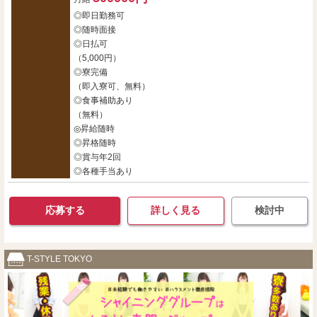
◎即日勤務可
◎随時面接
◎日払可
（5,000円）
◎寮完備
（即入寮可、無料）
◎食事補助あり
（無料）
◎昇給随時
◎昇格随時
◎賞与年2回
◎各種手当あり
応募する
詳しく見る
検討中
T-STYLE TOKYO