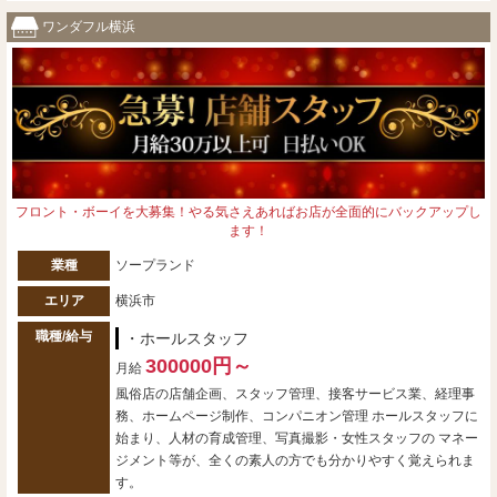
ワンダフル横浜
フロント・ボーイを大募集！やる気さえあればお店が全面的にバックアップし
ます！
業種
ソープランド
エリア
横浜市
職種/給与
・ホールスタッフ
300000円～
月給
風俗店の店舗企画、スタッフ管理、接客サービス業、経理事
務、ホームページ制作、コンパニオン管理 ホールスタッフに
始まり、人材の育成管理、写真撮影・女性スタッフの マネー
ジメント等が、全くの素人の方でも分かりやすく覚えられま
す。