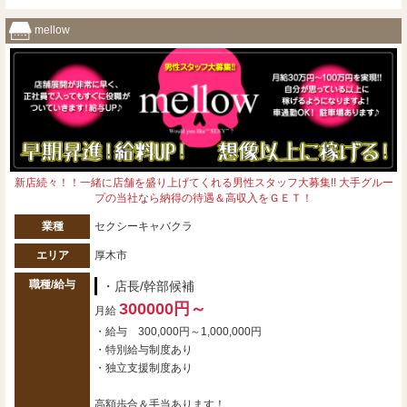
mellow
新店続々！！一緒に店舗を盛り上げてくれる男性スタッフ大募集!! 大手グルー
プの当社なら納得の待遇＆高収入をＧＥＴ！
業種
セクシーキャバクラ
エリア
厚木市
職種/給与
・店長/幹部候補
300000円～
月給
・給与 300,000円～1,000,000円
・特別給与制度あり
・独立支援制度あり
高額歩合＆手当あります！