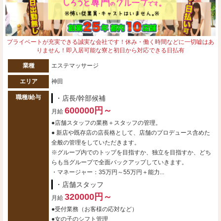
プライベートが充実できる誠実な会社です！休み・働く時間などに一切嘘はあ
りません！即入居可能な寮と初日から対応できる日払有
業種
エステマッサージ
エリア
神田
職種/給与
・店長/幹部候補
600000円～
月給
●店舗スタッフの業務＋スタッフの管理。
● 新店や既存店の店長格として、店舗のプロデュース含めた
全般の管理をしていただきます。
※グループ内でのトップを目指すか、独立を目指すか、どち
らも当グループで全面バックアップしていきます。
・マネージャー：35万円～55万円＋能力...
・店舗スタッフ
320000円～
月給
●受付業務（お客様の応対など）
●女の子のシフト管理