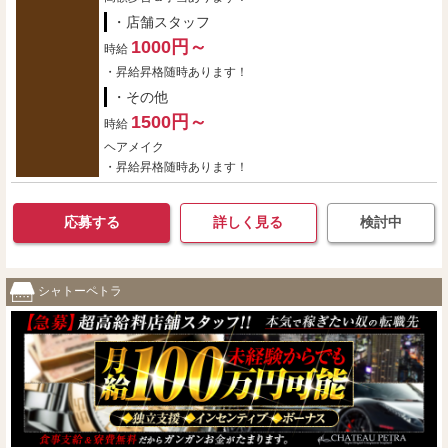
・店舗スタッフ
1000円～
時給
・昇給昇格随時あります！
・その他
1500円～
時給
ヘアメイク
・昇給昇格随時あります！
応募する
詳しく見る
検討中
シャトーペトラ