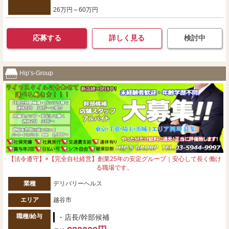
26万円～60万円
応募する
詳しく見る
検討中
Hip’s-Group
【法令遵守】×【完全自社経営】創業25年の安定グループ｜安心して長く働け
る職場です。
業種
デリバリーヘルス
エリア
越谷市
職種/給与
・店長/幹部候補