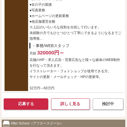
●女の子の面接
●写真業務
●ホームページの更新業務
●他店舗運営全般
※上記のいろいろな役割を分担して行います。
未経験の方でもひとつひとつ丁寧にできるようになるまでご
指導致...
・事務/WEBスタッフ
320000円～
月給
店舗のHP・求人広告・営業広告など様々な媒体のWEB制作
を行なって頂きます。
イラストレーター・フォトショップが使用できる方。
サイトの更新・メールチェック・HPの更新等。
32万円～60万円
応募する
詳しく見る
検討中
After School（アフタースクール）