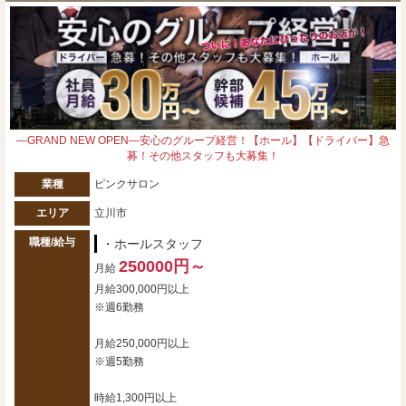
―GRAND NEW OPEN―安心のグループ経営！【ホール】【ドライバー】急
募！その他スタッフも大募集！
業種
ピンクサロン
エリア
立川市
職種/給与
・ホールスタッフ
250000円～
月給
月給300,000円以上
※週6勤務
月給250,000円以上
※週5勤務
時給1,300円以上