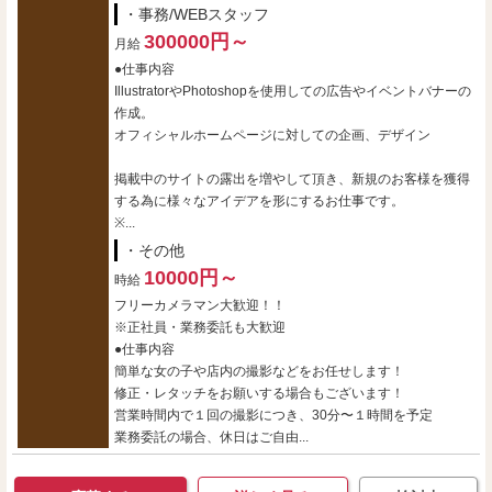
・事務/WEBスタッフ
300000円～
月給
●仕事内容
IllustratorやPhotoshopを使用しての広告やイベントバナーの
作成。
オフィシャルホームページに対しての企画、デザイン
掲載中のサイトの露出を増やして頂き、新規のお客様を獲得
する為に様々なアイデアを形にするお仕事です。
※...
・その他
10000円～
時給
フリーカメラマン大歓迎！！
※正社員・業務委託も大歓迎
●仕事内容
簡単な女の子や店内の撮影などをお任せします！
修正・レタッチをお願いする場合もございます！
営業時間内で１回の撮影につき、30分〜１時間を予定
業務委託の場合、休日はご自由...