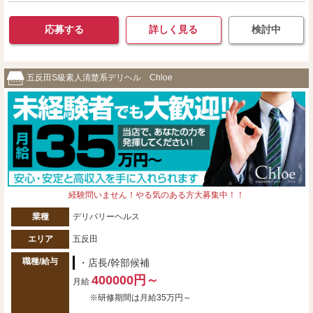
応募する
詳しく見る
検討中
五反田S級素人清楚系デリヘル Chloe
経験問いません！やる気のある方大募集中！！
業種
デリバリーヘルス
エリア
五反田
職種/給与
・店長/幹部候補
400000円～
月給
※研修期間は月給35万円～