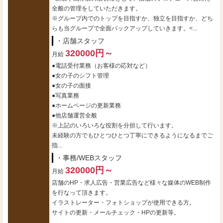
全般の管理をしていただきます。
※グループ内でのトップを目指すか、独立を目指すか、どち
らも当グループで全面バックアップしていきます。<...
・店舗スタッフ
320000円～
月給
●電話受付業務（お客様の応対など）
●女の子のシフト管理
●女の子の面接
●写真業務
●ホームページの更新業務
●他店舗運営全般
※上記のいろいろな役割を分担して行います。
未経験の方でもひとつひとつ丁寧にできるようになるまでご
指...
・事務/WEBスタッフ
320000円～
月給
店舗のHP・求人広告・営業広告など様々な媒体のWEB制作
を行なって頂きます。
イラストレーター・フォトショップが使用できる方。
サイトの更新・メールチェック・HPの更新等。