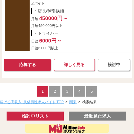
※バイト
・店長/幹部候補
450000円～
月給
月給450,000円以上
・ドライバー
6000円～
日給
日給6,000円以上
応募する
詳しく見る
検討中
1
2
3
4
5
稼げる高収入! 風俗男性求人バイト TOP
>
関東
>
検索結果
検討中リスト
最近見た求人