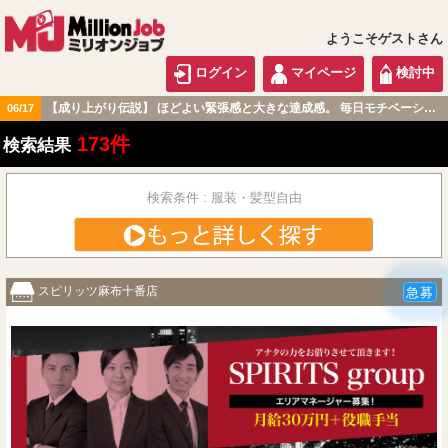
ようこそゲストさん
ログイン
マイページ
検討中
【成り上がり伝説】 ほどよい緊張感と大きな達成感。 毎日モチベーション高く過ごせる職場です！
06/17
関東版
173件
検索結果
検索条件 : 服装・髪型自由
スピリッツ麻布十番店
急募