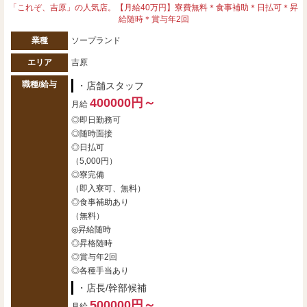
「これぞ、吉原」の人気店。【月給40万円】寮費無料＊食事補助＊日払可＊昇
給随時＊賞与年2回
業種
ソープランド
エリア
吉原
職種/給与
・店舗スタッフ
400000円～
月給
◎即日勤務可
◎随時面接
◎日払可
（5,000円）
◎寮完備
（即入寮可、無料）
◎食事補助あり
（無料）
◎昇給随時
◎昇格随時
◎賞与年2回
◎各種手当あり
・店長/幹部候補
500000円～
月給