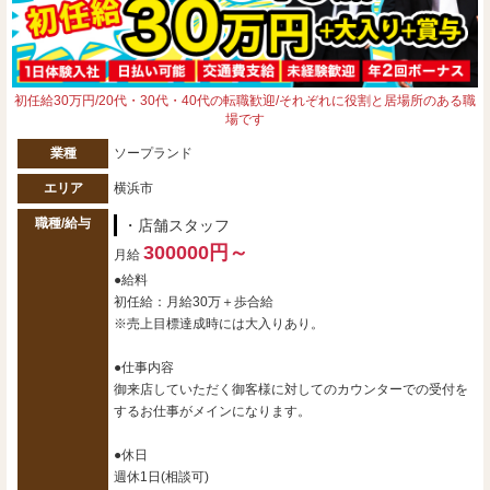
初任給30万円/20代・30代・40代の転職歓迎/それぞれに役割と居場所のある職
場です
業種
ソープランド
エリア
横浜市
職種/給与
・店舗スタッフ
300000円～
月給
●給料
初任給：月給30万＋歩合給
※売上目標達成時には大入りあり。
●仕事内容
御来店していただく御客様に対してのカウンターでの受付を
するお仕事がメインになります。
●休日
週休1日(相談可)