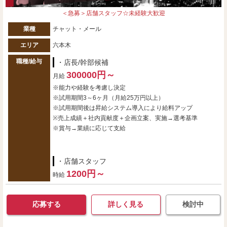
＜急募＞店舗スタッフ☆未経験大歓迎
業種
チャット・メール
エリア
六本木
職種/給与
・店長/幹部候補
300000円～
月給
※能力や経験を考慮し決定
※試用期間3～6ヶ月（月給25万円以上）
※試用期間後は昇給システム導入により給料アップ
※売上成績＋社内貢献度＋企画立案、実施→選考基準
※賞与→業績に応じて支給
・店舗スタッフ
1200円～
時給
応募する
詳しく見る
検討中