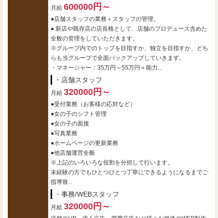
600000円～
月給
●店舗スタッフの業務＋スタッフの管理。
● 新店や既存店の店長格として、店舗のプロデュース含めた
全般の管理をしていただきます。
※グループ内でのトップを目指すか、独立を目指すか、どち
らも当グループで全面バックアップしていきます。
・マネージャー：35万円～55万円＋能力...
・店舗スタッフ
320000円～
月給
●受付業務（お客様の応対など）
●女の子のシフト管理
●女の子の面接
●写真業務
●ホームページの更新業務
●他店舗運営全般
※上記のいろいろな役割を分担して行います。
未経験の方でもひとつひとつ丁寧にできるようになるまでご
指導致...
・事務/WEBスタッフ
320000円～
月給