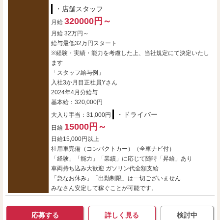
・店舗スタッフ
320000円～
月給
月給 32万円～
給与最低32万円スタート
※経験・実績・能力を考慮した上、当社規定にて決定いたし
ます
「スタッフ給与例」
入社3か月目正社員Yさん
2024年4月分給与
基本給：320,000円
・ドライバー
大入り手当：31,000円
15000円～
日給
日給15,000円以上
社用車完備（コンパクトカー）（全車ナビ付）
「経験」「能力」「業績」に応じて随時「昇給」あり
車両持ち込み大歓迎 ガソリン代全額支給
「急なお休み」「出勤制限」は一切ございません
みなさん安定して稼ぐことが可能です。
応募する
詳しく見る
検討中