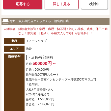
応募する
詳しく見る
検討中
処女・素人専門店クチゅクチゅ 池袋西口店
未経験者・経験者大歓迎！学歴・職歴一切不問！難しい業務、残業、休日出勤
なし！寮完備、日払い、各種大入りで毎日がお給料日！
業種
イメージクラブ
エリア
池袋
職種/給与
・店長/幹部候補
500000円～
月給
月給：500,000円～
給与最低50万円スタート
役職手当＋高額インセンティブ＝月収250万円以上可
「給与例」
入社7年目部長Nさん
2024年4月分給与
基本給：1,500,000円
歩合給：2,149,875円
...