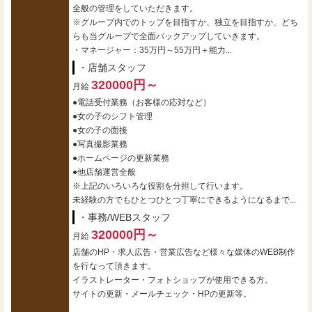
全般の管理をしていただきます。
※グループ内でのトップを目指すか、独立を目指すか、どち
らも当グループで全面バックアップしていきます。
・マネージャー：35万円～55万円＋能力...
・店舗スタッフ
320000円～
月給
●電話受付業務（お客様の応対など）
●女の子のシフト管理
●女の子の面接
●写真撮影業務
●ホームページの更新業務
●他店舗運営全般
※上記のいろいろな役割を分担して行います。
未経験の方でもひとつひとつ丁寧にできるようになるまで...
・事務/WEBスタッフ
320000円～
月給
店舗のHP・求人広告・営業広告など様々な媒体のWEB制作
を行なって頂きます。
イラストレーター・フォトショップが使用できる方。
サイトの更新・メールチェック・HPの更新等。