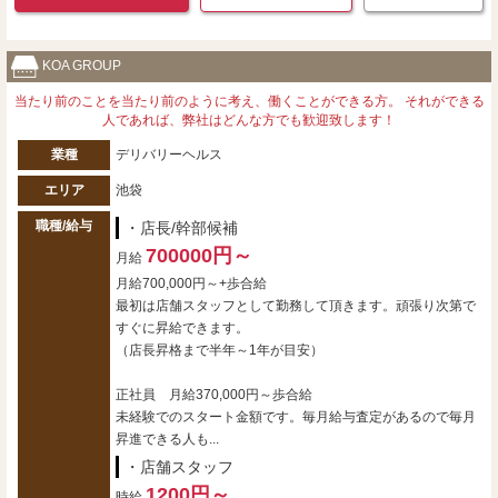
KOA GROUP
当たり前のことを当たり前のように考え、働くことができる方。 それができる
人であれば、弊社はどんな方でも歓迎致します！
業種
デリバリーヘルス
エリア
池袋
職種/給与
・店長/幹部候補
700000円～
月給
月給700,000円～+歩合給
最初は店舗スタッフとして勤務して頂きます。頑張り次第で
すぐに昇給できます。
（店長昇格まで半年～1年が目安）
正社員 月給370,000円～歩合給
未経験でのスタート金額です。毎月給与査定があるので毎月
昇進できる人も...
・店舗スタッフ
1200円～
時給