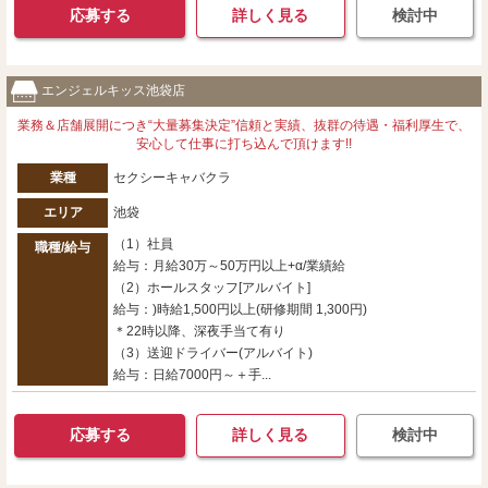
応募する
詳しく見る
検討中
エンジェルキッス池袋店
業務＆店舗展開につき“大量募集決定”信頼と実績、抜群の待遇・福利厚生で、
安心して仕事に打ち込んで頂けます!!
業種
セクシーキャバクラ
エリア
池袋
（1）社員
職種/給与
給与：月給30万～50万円以上+α/業績給
（2）ホールスタッフ[アルバイト]
給与：)時給1,500円以上(研修期間 1,300円)
＊22時以降、深夜手当て有り
（3）送迎ドライバー(アルバイト)
給与：日給7000円～＋手...
応募する
詳しく見る
検討中