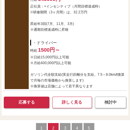
正社員：+インセンティブ（月間目標達成時）
※研修期間（3ヶ月間）は、32.2万円
昇給年3回(7月、11月、3月)
※通期目標達成時に昇格
・ドライバー
1500円～
時給
※日給15,000円以上可能
※月給400,000円以上可能
ガソリン代全額支給(実走行距離分を支給。7.5～8.0km/ℓ換算
で月毎の市場価格から換算します)
※換算値は店舗によって若干異なります
応募する
詳しく見る
検討中
1
2
3
4
5