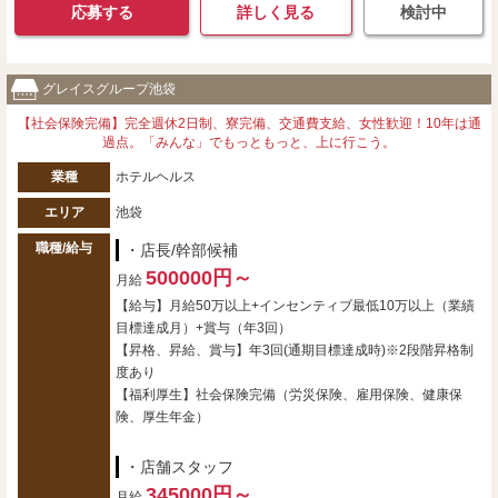
応募する
詳しく見る
検討中
グレイスグループ池袋
【社会保険完備】完全週休2日制、寮完備、交通費支給、女性歓迎！10年は通
過点。「みんな」でもっともっと、上に行こう。
業種
ホテルヘルス
エリア
池袋
職種/給与
・店長/幹部候補
500000円～
月給
【給与】月給50万以上+インセンティブ最低10万以上（業績
目標達成月）+賞与（年3回）
【昇格、昇給、賞与】年3回(通期目標達成時)※2段階昇格制
度あり
【福利厚生】社会保険完備（労災保険、雇用保険、健康保
険、厚生年金）
・店舗スタッフ
345000円～
月給