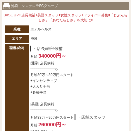
池袋 シンデレラFCグループ
BASE UP!! 店長候補+英語スタッフ+女性スタッフ+ドライバー募集!!「じぶんら
しさ」「あなたらしさ」を大切に!!
業種
ホテルヘルス
エリア
池袋
職種/給与
・店長/幹部候補
340000円～
月給
[通常] 店長候補
━━━━━━━━━━━━◇
月給30万～80万円スタート
+インセンティブ
+大入り手当
+各種手当
[英語] 店長候補
━━━━━━━━━━━━◇
・店舗スタッフ
月給33万～95万円スタート
260000円～
月給