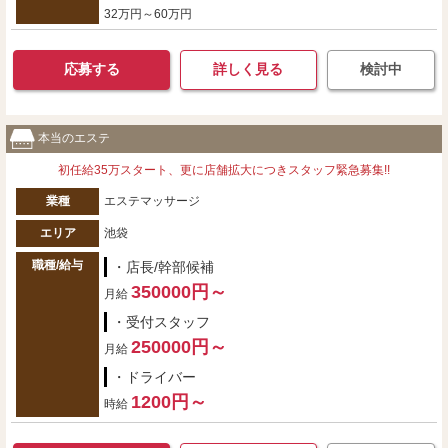
32万円～60万円
応募する
詳しく見る
検討中
本当のエステ
初任給35万スタート、更に店舗拡大につきスタッフ緊急募集!!
業種
エステマッサージ
エリア
池袋
職種/給与
・店長/幹部候補
350000円～
月給
・受付スタッフ
250000円～
月給
・ドライバー
1200円～
時給