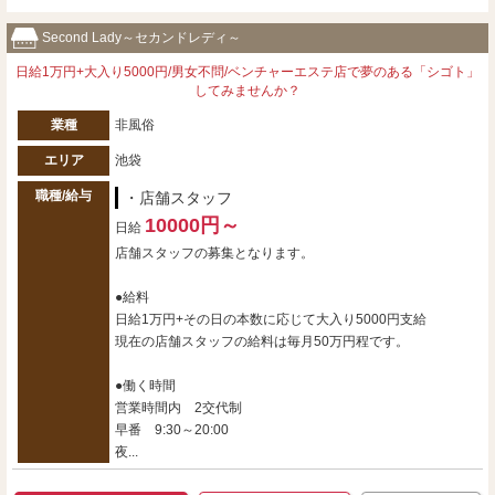
Second Lady～セカンドレディ～
日給1万円+大入り5000円/男女不問/ベンチャーエステ店で夢のある「シゴト」
してみませんか？
業種
非風俗
エリア
池袋
職種/給与
・店舗スタッフ
10000円～
日給
店舗スタッフの募集となります。
●給料
日給1万円+その日の本数に応じて大入り5000円支給
現在の店舗スタッフの給料は毎月50万円程です。
●働く時間
営業時間内 2交代制
早番 9:30～20:00
夜...