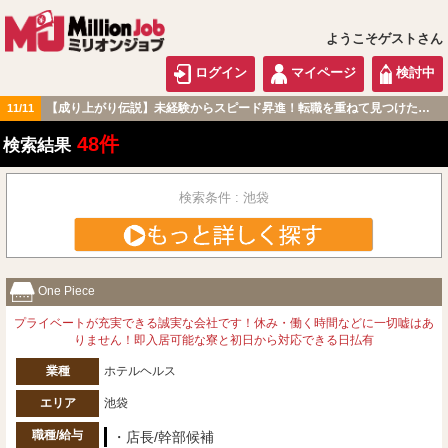
ようこそゲストさん
ログイン
マイページ
検討中
【成り上がり伝説】未経験からスピード昇進！転職を重ねて見つけた『本当に働きやすい職場』とは？
11/11
関東版
48件
検索結果
検索条件 : 池袋
One Piece
プライベートが充実できる誠実な会社です！休み・働く時間などに一切嘘はあ
りません！即入居可能な寮と初日から対応できる日払有
業種
ホテルヘルス
エリア
池袋
職種/給与
・店長/幹部候補