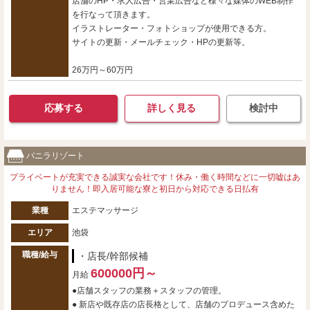
店舗のHP・求人広告・営業広告など様々な媒体のWEB制作
を行なって頂きます。
イラストレーター・フォトショップが使用できる方。
サイトの更新・メールチェック・HPの更新等。
26万円～60万円
応募する
詳しく見る
検討中
バニラリゾート
プライベートが充実できる誠実な会社です！休み・働く時間などに一切嘘はあ
りません！即入居可能な寮と初日から対応できる日払有
業種
エステマッサージ
エリア
池袋
職種/給与
・店長/幹部候補
600000円～
月給
●店舗スタッフの業務＋スタッフの管理。
● 新店や既存店の店長格として、店舗のプロデュース含めた