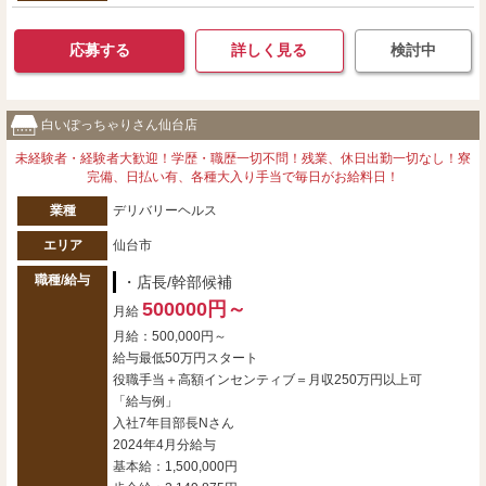
応募する
詳しく見る
検討中
白いぽっちゃりさん仙台店
未経験者・経験者大歓迎！学歴・職歴一切不問！残業、休日出勤一切なし！寮
完備、日払い有、各種大入り手当で毎日がお給料日！
業種
デリバリーヘルス
エリア
仙台市
職種/給与
・店長/幹部候補
500000円～
月給
月給：500,000円～
給与最低50万円スタート
役職手当＋高額インセンティブ＝月収250万円以上可
「給与例」
入社7年目部長Nさん
2024年4月分給与
基本給：1,500,000円