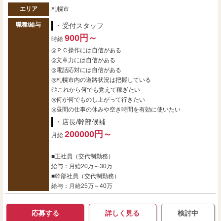
エリア
札幌市
職種/給与
・受付スタッフ
900円～
時給
◎ＰＣ操作には自信がある
◎文章力には自信がある
◎電話応対には自信がある
◎札幌市内の道路状況は把握している
◎これから何でも覚えて稼ぎたい
◎何が何でものし上がって行きたい
◎昼間の仕事の休みや空き時間を有効に使いたい
・店長/幹部候補
200000円～
月給
■正社員（交代制勤務）
給与：月給20万～30万
■幹部社員（交代制勤務）
給与：月給25万～40万
応募する
詳しく見る
検討中