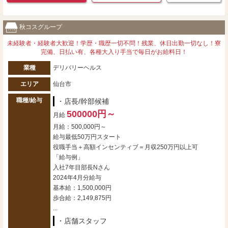
秋コスグループ
未経験者・経験者大歓迎！学歴・職歴一切不問！残業、休日出勤一切なし！寮
完備、日払い有、各種大入り手当で毎日がお給料日！
業種
デリバリーヘルス
エリア
仙台市
職種/給与
・店長/幹部候補
500000円～
月給
月給：500,000円～
給与最低50万円スタート
役職手当＋高額インセンティブ＝月収250万円以上可
「給与例」
入社7年目部長Nさん
2024年4月分給与
基本給：1,500,000円
歩合給：2,149,875円
...
・店舗スタッフ