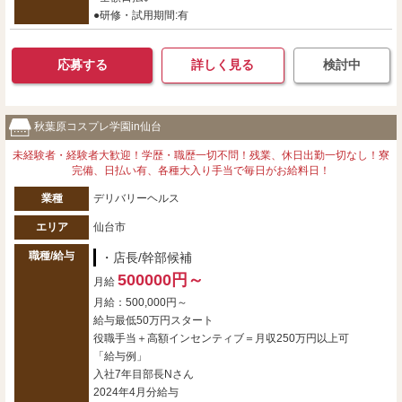
●研修・試用期間:有
応募する
詳しく見る
検討中
秋葉原コスプレ学園in仙台
未経験者・経験者大歓迎！学歴・職歴一切不問！残業、休日出勤一切なし！寮
完備、日払い有、各種大入り手当で毎日がお給料日！
業種
デリバリーヘルス
エリア
仙台市
職種/給与
・店長/幹部候補
500000円～
月給
月給：500,000円～
給与最低50万円スタート
役職手当＋高額インセンティブ＝月収250万円以上可
「給与例」
入社7年目部長Nさん
2024年4月分給与