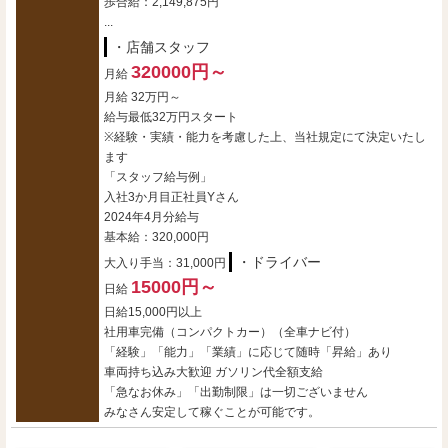
歩合給：2,149,875円
...
・店舗スタッフ
320000円～
月給
月給 32万円～
給与最低32万円スタート
※経験・実績・能力を考慮した上、当社規定にて決定いたし
ます
「スタッフ給与例」
入社3か月目正社員Yさん
2024年4月分給与
基本給：320,000円
・ドライバー
大入り手当：31,000円
15000円～
日給
日給15,000円以上
社用車完備（コンパクトカー）（全車ナビ付）
「経験」「能力」「業績」に応じて随時「昇給」あり
車両持ち込み大歓迎 ガソリン代全額支給
「急なお休み」「出勤制限」は一切ございません
みなさん安定して稼ぐことが可能です。