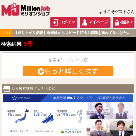
ようこそゲストさん
ログイン
マイページ
検討中
【成り上がり伝説】未経験からスピード昇進！転職を重ねて見つけた『本当に働きやすい職場』とは？
11/11
北海道・東北版
9件
検索結果
検索条件 : グループ店
仙台痴女性感フェチ倶楽部