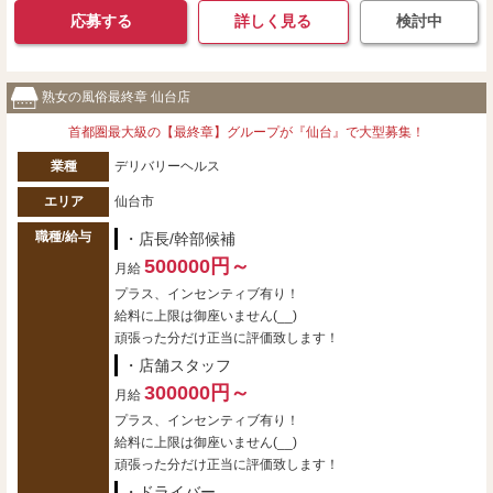
応募する
詳しく見る
検討中
熟女の風俗最終章 仙台店
首都圏最大級の【最終章】グループが『仙台』で大型募集！
業種
デリバリーヘルス
エリア
仙台市
職種/給与
・店長/幹部候補
500000円～
月給
プラス、インセンティブ有り！
給料に上限は御座いません(__)
頑張った分だけ正当に評価致します！
・店舗スタッフ
300000円～
月給
プラス、インセンティブ有り！
給料に上限は御座いません(__)
頑張った分だけ正当に評価致します！
・ドライバー