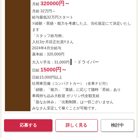
320000円～
月給
月給 32万円～
給与最低32万円スタート
※経験・実績・能力を考慮した上、当社規定にて決定いたし
ます
「スタッフ給与例」
入社3か月目正社員Yさん
2024年4月分給与
基本給：320,000円
・ドライバー
大入り手当：31,000円
15000円～
日給
日給15,000円以上
社用車完備（コンパクトカー）（全車ナビ付）
「経験」「能力」「業績」に応じて随時「昇給」あり
車両持ち込み大歓迎 ガソリン代全額支給
「急なお休み」「出勤制限」は一切ございません
みなさん安定して稼ぐことが可能です。
応募する
詳しく見る
検討中