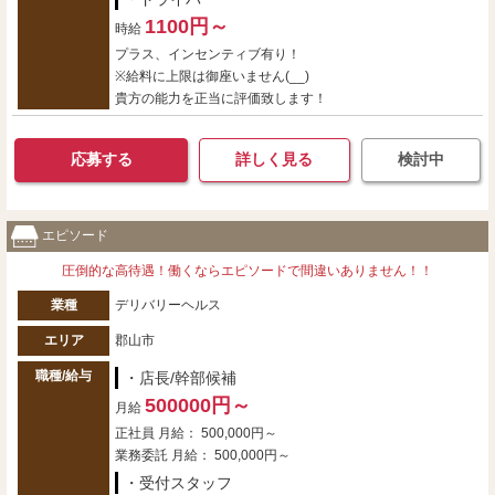
1100円～
時給
プラス、インセンティブ有り！
※給料に上限は御座いません(__)
貴方の能力を正当に評価致します！
応募する
詳しく見る
検討中
エピソード
圧倒的な高待遇！働くならエピソードで間違いありません！！
業種
デリバリーヘルス
エリア
郡山市
職種/給与
・店長/幹部候補
500000円～
月給
正社員 月給： 500,000円～
業務委託 月給： 500,000円～
・受付スタッフ