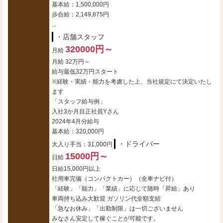
基本給：1,500,000円
歩合給：2,149,875円
...
・店舗スタッフ
320000円～
月給
月給 32万円～
給与最低32万円スタート
※経験・実績・能力を考慮した上、当社規定にて決定いたし
ます
「スタッフ給与例」
入社3か月目正社員Yさん
2024年4月分給与
基本給：320,000円
・ドライバー
大入り手当：31,000円
15000円～
日給
日給15,000円以上
社用車完備（コンパクトカー）（全車ナビ付）
「経験」「能力」「業績」に応じて随時「昇給」あり
車両持ち込み大歓迎 ガソリン代全額支給
「急なお休み」「出勤制限」は一切ございません
みなさん安定して稼ぐことが可能です。