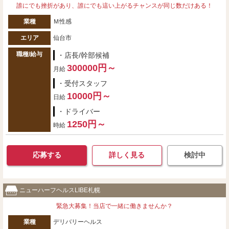
誰にでも挫折があり、誰にでも這い上がるチャンスが同じ数だけある！
業種
Ｍ性感
エリア
仙台市
職種/給与
・店長/幹部候補
300000円～
月給
・受付スタッフ
10000円～
日給
・ドライバー
1250円～
時給
応募する
詳しく見る
検討中
ニューハーフヘルスLIBE札幌
緊急大募集！当店で一緒に働きませんか？
業種
デリバリーヘルス