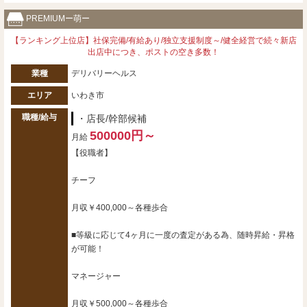
PREMIUMー萌ー
【ランキング上位店】社保完備/有給あり/独立支援制度～/健全経営で続々新店
出店中につき、ポストの空き多数！
業種
デリバリーヘルス
エリア
いわき市
職種/給与
・店長/幹部候補
500000円～
月給
【役職者】
チーフ
月収￥400,000～各種歩合
■等級に応じて4ヶ月に一度の査定がある為、随時昇給・昇格
が可能！
マネージャー
月収￥500,000～各種歩合