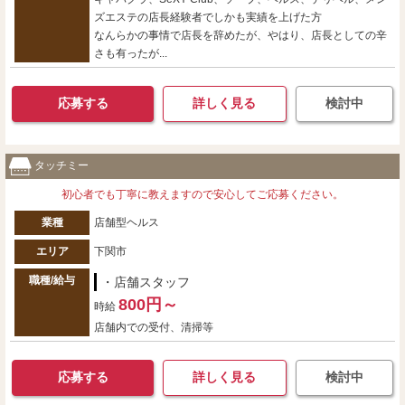
ズエステの店長経験者でしかも実績を上げた方
なんらかの事情で店長を辞めたが、やはり、店長としての辛
さも有ったが...
応募する
詳しく見る
検討中
タッチミー
初心者でも丁寧に教えますので安心してご応募ください。
業種
店舗型ヘルス
エリア
下関市
職種/給与
・店舗スタッフ
800円～
時給
店舗内での受付、清掃等
応募する
詳しく見る
検討中