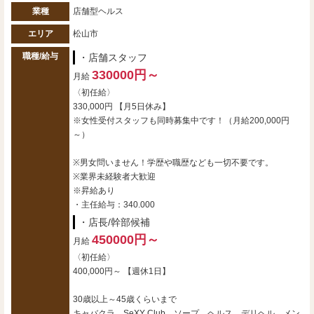
業種
店舗型ヘルス
エリア
松山市
職種/給与
・店舗スタッフ
330000円～
月給
〈初任給〉
330,000円 【月5日休み】
※女性受付スタッフも同時募集中です！（月給200,000円
～）
※男女問いません！学歴や職歴なども一切不要です。
※業界未経験者大歓迎
※昇給あり
・主任給与：340.000
・店長/幹部候補
450000円～
月給
〈初任給〉
400,000円～ 【週休1日】
30歳以上～45歳くらいまで
キャバクラ、SeXY Club、ソープ、ヘルス、デリヘル、メン