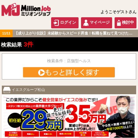
ようこそゲストさん
ログイン
マイページ
検討中
【成り上がり伝説】未経験からスピード昇進！転職を重ねて見つけた『本当に働きやすい職場』とは？
11/11
中国・四国版
3件
検索結果
検索条件 : 店舗型ヘルス
イエスグループ松山