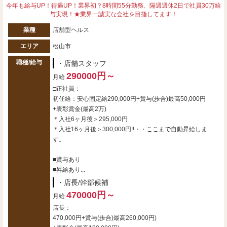
今年も給与UP！待遇UP！業界初？8時間55分勤務、隔週週休2日で社員30万給
与実現！★業界一誠実な会社を目指してます！
業種
店舗型ヘルス
エリア
松山市
職種/給与
・店舗スタッフ
290000円～
月給
□正社員：
初任給：安心固定給290,000円+賞与(歩合)最高50,000円
+表彰賞金(最高2万)
＊入社6ヶ月後＞295,000円
＊入社16ヶ月後＞300,000円!!・・ここまで自動昇給しま
す。
■賞与あり
■昇給あり...
・店長/幹部候補
470000円～
月給
店長：
470,000円+賞与(歩合)最高260,000円)