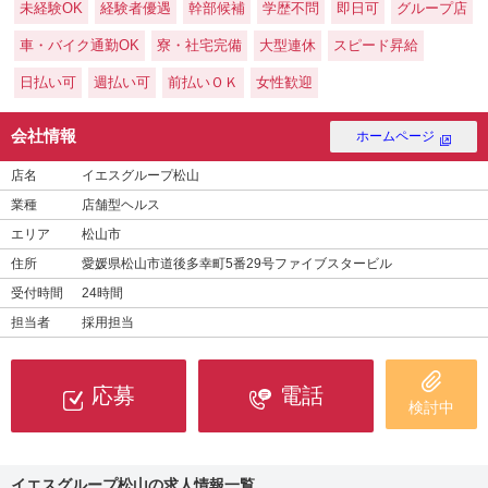
未経験OK
経験者優遇
幹部候補
学歴不問
即日可
グループ店
車・バイク通勤OK
寮・社宅完備
大型連休
スピード昇給
日払い可
週払い可
前払いＯＫ
女性歓迎
会社情報
ホームページ
店名
イエスグループ松山
業種
店舗型ヘルス
エリア
松山市
住所
愛媛県松山市道後多幸町5番29号ファイブスタービル
受付時間
24時間
担当者
採用担当
応募
電話
検討中
イエスグループ松山の求人情報一覧