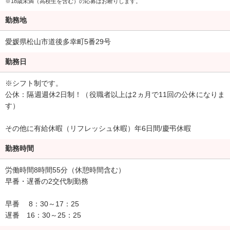
□店長：入社後最短3年半で昇格可能
※18歳未満（高校生を含む）の応募はお断りします。
470,000円+賞与(歩合)最高260,000円
勤務地
+表彰金(最高50,000円)
愛媛県松山市道後多幸町5番29号
□マネージャー：入社後最短4年半で昇格可能
520,000+賞与(歩合)最高550,000円
勤務日
+表彰金(最高100,000円)
※シフト制です。
□GM：
公休：隔週週休2日制！（役職者以上は2ヵ月で11回の公休になりま
600,000円+賞与(歩合)最高500,000円
す）
□エリア支社長：
その他に有給休暇（リフレッシュ休暇）年6日間/慶弔休暇
760,000円+賞与(歩合)最高450,000円
勤務時間
□統括以上：
1,000,000円+賞与(歩合)最高600,000円
労働時間8時間55分（休憩時間含む）
早番・遅番の2交代制勤務
☆叶えたい夢がある人＞募集中！
☆どんな事も挑戦できる人＞募集中！
早番 8：30～17：25
☆相手を満足させる会話術＞募集中！
遅番 16：30～25：25
☆成り上がるまで諦めない人＞募集中！