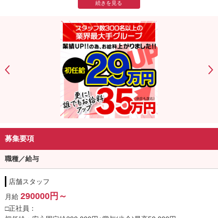
誰でも初任給290000円スタート！更に30万円まで全員昇給!!
全国60店舗展開中、業界大手のYESグループなら夢を叶えられる!!
■仕事内容
清掃・接客・店内業務全般・女性管理等の業務を行います。
未経験大歓迎！パソコンが出来なくてもOK。
■マジメに業界の活性化を目指しています
我々は当業界産業を１つのビジネスと考えマジメに業務に取り組ん
でおります。
社員１人１人の意見をしっかり尊重し会社運営に役立てる、
働くみなさん全員が主役の会社です。
一緒に楽しく、真面目に誠実に働きながら、高収入を目指しましょ
募集要項
う！
職種／給与
■法令遵守
客引き行為やスカウト行為は行っておりません。
店舗スタッフ
社員さんが長く安心して働ける環境を整えていますのでご安心下さ
い。
290000円～
月給
□正社員：
「全国最大級」