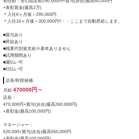
初任給：安心固定給290,000円+賞与(歩合)最高50,000円
YESグループは全国に60店舗展開中。
+表彰賞金(最高2万)
業界のイメージにとらわれない、働きやすさ抜群の環境！
＊入社6ヶ月後＞295,000円
＊入社16ヶ月後＞300,000円!!・・ここまで自動昇給します。
当グループでは各地域での勤務が可能です。
【札幌・水戸・土浦・横浜・松山・福岡・熊本・那覇】
■賞与あり
ご希望の地域がございましたらお気軽にお問い合わせください。
■昇給あり
ただし、募集状況は地域により異なりますので、
■残業代別途支給※基本ありません
事前にご確認いただきますようお願いいたします。
■試用期間あり
■週払い可
■日払い可
・実働8時間30分、基本残業なし。
(万が一残業の場合は時間外勤務として時差調整勤務or別途残業代支
店長/幹部候補
給)
470000円～
月給
・隔週2回公休、週休2日も全社員取得可能、連休可
店長：
・正社員以上、特別休暇年6回あり。
470,000円+賞与(歩合)最高260,000円)
+表彰金(最高100,000円)
◆今年も給与・待遇UPしました！
業界初⁉8時間55分勤務隔週週休2日で社員30万給与実現！※初任給2
マネージャー：
90000円！
520,000+賞与(歩合)最高550,000円
+表彰金(最高100,000円)