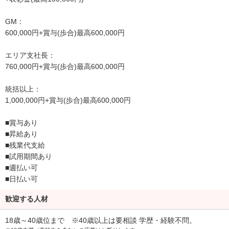
☆月給：290,000円スタート☆
GM：
□正社員：
600,000円+賞与(歩合)最高600,000円
初任給：安心固定給290,000円+賞与(歩合)最高50,000円
+表彰賞金(最高2万)
エリア支社長：
＊入社6ヶ月後＞295,000円
760,000円+賞与(歩合)最高600,000円
＊入社16ヶ月後＞300,000円!!・・ここまで自動昇給します。
統括以上：
□副主任：入社後、最短10ヶ月で昇格可能
1,000,000円+賞与(歩合)最高600,000円
320,000円+賞与(歩合)最高75,000円
+表彰金(最高30,000円)
■賞与あり
■昇給あり
□主任：入社後最短1年半で昇格可能
■残業代支給
340,000円+賞与(歩合)最高100,000円
■試用期間あり
+表彰金(最高30,000円)
■週払い可
■日払い可
□副店長：入社後最短2年半で昇格可能
430,000円+賞与(歩合)最高160,000円
歓迎する人材
+表彰金(最高50,000円)
18歳～40歳位まで ※40歳以上は要相談 学歴・経験不問。