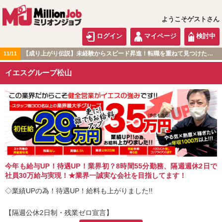
ようこそゲストさん
ログイン
マイページ
検討中
【成り上がり伝説】未経験からスピード昇進！転職を重ねて見つけた『本当に働きやすい職場』とは？
11/11
中国・四国版
イエスグループ松山
今年も給与UP！待遇UP！業界初？8時間55分勤務、隔週週休2日で
社員30万給与実現！★業界一誠実な会社を目指してます！
◇業績UPの為！待遇UP！給料も上がりました!!
【隔週公休2日制・残業ゼロ宣言】