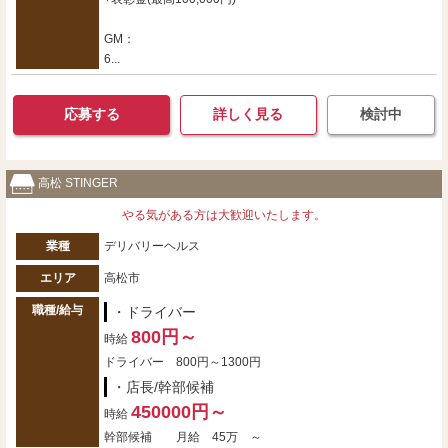
GM：
6...
応募する
詳しく見る
検討中
高松 STINGER
やる気がある方は大歓迎いたします。
業種
デリバリーヘルス
エリア
高松市
職種/給与
・ドライバー
800円～
時給
ドライバー 800円～1300円
・店長/幹部候補
450000円～
時給
幹部候補 月給 45万 ～