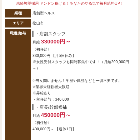
未経験即採用 ドンドン稼げる！あなたのやる気で毎月給料UP！
業種
店舗型ヘルス
エリア
松山市
職種/給与
・店舗スタッフ
330000円～
月給
〈初任給〉
330,000円 【月5日休み】
※女性受付スタッフも同時募集中です！（月給200,000円
～）
※男女問いません！学歴や職歴なども一切不要です。
※業界未経験者大歓迎
※昇給あり
・主任給与：340.000
・店長/幹部候補
450000円～
月給
〈初任給〉
400,000円～ 【週休1日】