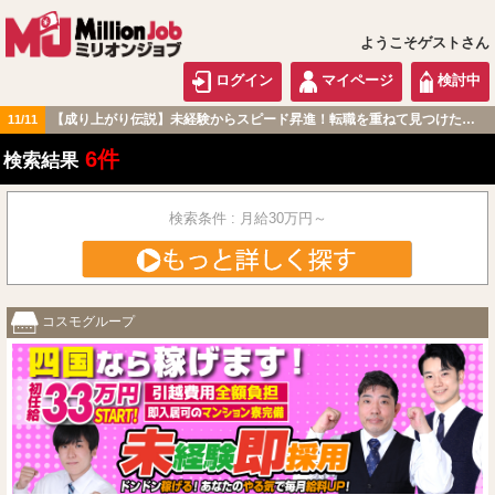
ようこそゲストさん
ログイン
マイページ
検討中
【成り上がり伝説】未経験からスピード昇進！転職を重ねて見つけた『本当に働きやすい職場』とは？
11/11
中国・四国版
6件
検索結果
検索条件 : 月給30万円～
コスモグループ