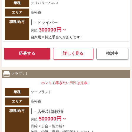
業種
デリバリーヘルス
エリア
高松市
職種/給与
・ドライバー
300000円～
月給
自家用車持込手当てがあります！
応募する
詳しく見る
検討中
クラブＪ1
ホンキで稼ぎたい男性は是非！
業種
ソープランド
エリア
高松市
職種/給与
・店長/幹部候補
500000円～
月給
月給＋歩合＋能力給♪