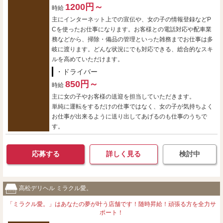
1200円～
時給
主にインターネット上での宣伝や、女の子の情報登録などP
Cを使ったお仕事になります。お客様との電話対応や配車業
務などから、掃除・備品の管理といった雑務までお仕事は多
岐に渡ります。どんな状況にでも対応できる、総合的なスキ
ルを高めていただけます。
・ドライバー
850円～
時給
主に女の子やお客様の送迎を担当していただきます。
単純に運転をするだけの仕事ではなく、女の子が気持ちよく
お仕事が出来るように送り出してあげるのも仕事のうちで
す。
応募する
詳しく見る
検討中
高松デリヘル ミラクル愛。
「ミラクル愛。」はあなたの夢が叶う店舗です！随時昇給！頑張る方を全力サ
ポート！