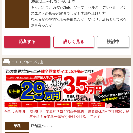
30歳以上～45歳くらいまで
キャバクラ、SeXY Club、ソープ、ヘルス、デリヘル、メン
ズエステの店長経験者でしかも実績を上げた方
なんらかの事情で店長を辞めたが、やはり、店長としての辛
さも有ったが...
応募する
詳しく見る
検討中
イエスグループ松山
今年も給与UP！待遇UP！業界初？8時間55分勤務、隔週週休2日で社員30万給
与実現！★業界一誠実な会社を目指してます！
業種
店舗型ヘルス