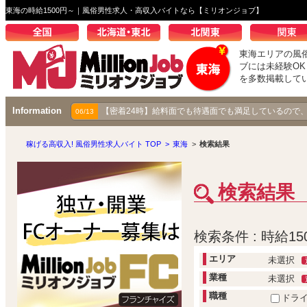
東海の時給1500円～｜風俗男性求人・高収入バイトなら【ミリオンジョブ】
東海エリアの風
ブには未経験O
を多数掲載して
Information
【成り上がり伝説】秋コスグループで着実に昇り続ける
【密着24時】給料面でも待遇面でも満足しているので
03/25
06/13
稼げる高収入! 風俗男性求人バイト TOP
>
東海
>
検索結果
検索結果
検索条件 : 時給15
エリア
未選択
業種
未選択
職種
ドラ