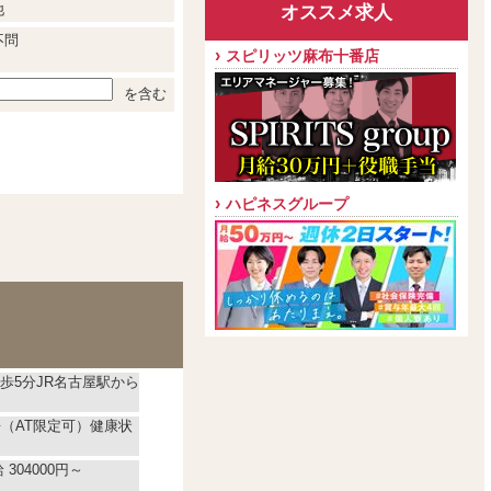
他
オススメ求人
不問
スピリッツ麻布十番店
を含む
ハピネスグループ
歩5分JR名古屋駅から
許（AT限定可）健康状
304000円～