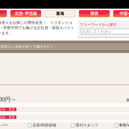
俗求人をお探しの男性必見！ ミリオンジョ
フリーワードから探す
K・学歴不問でも稼げる正社員・高収入バイト
います。
男の飽くなき挑戦！
、気持ち に余裕を持って働けます！
00円～
追加・変更
追加・変更
イバー
店長/幹部候補
受付スタッフ
事務/