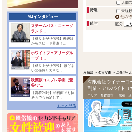
店舗
待遇
未経験
MJインタビュー
他の待
給与
区分
スチームバス・ニューグ
ランド...
【成り上がり伝説】未経験
からスピード昇進！...
ホワイトフェアリーグル
ープ（...
【成り上がり伝説】 ほどよ
い緊張感と大きな...
愛知県
>
名古屋市
>
店舗型ヘ
秋葉原コスプレ学園（鶯
有限会社ウイナーコ
谷/デ...
副業・アルバイト（
【密着24時】給料面でも待
エリア：
名古屋市
業種：
店
遇面でも満足して...
もっと見る