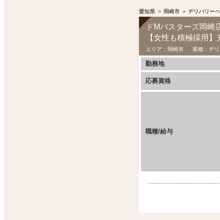
愛知県
>
岡崎市
>
デリバリー
ドМバスターズ岡崎
【女性も積極採用】
エリア：
岡崎市
業種：
デリ
勤務地
応募資格
職種/給与