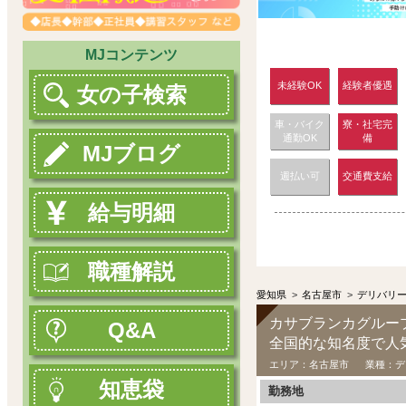
MJコンテンツ
未経験OK
経験者優遇
女の子検索
車・バイク
寮・社宅完
通勤OK
備
MJブログ
週払い可
交通費支給
給与明細
職種解説
愛知県
>
名古屋市
>
デリバリ
カサブランカグルー
Q&A
エリア：
名古屋市
業種：
デ
知恵袋
勤務地