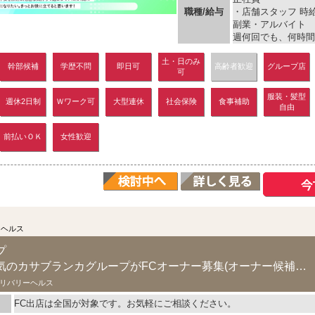
職種/給与
・店舗スタッフ 時給 
副業・アルバイト
週何回でも、何時間で
土・日のみ
幹部候補
学歴不問
即日可
高齢者歓迎
グループ店
可
服装・髪型
週休2日制
Ｗワーク可
大型連休
社会保険
食事補助
自由
前払いＯＫ
女性歓迎
ーヘルス
プ
全国的な知名度で人気のカサブランカグループがFCオーナー募集(オーナー候補のスタッフも...
リバリーヘルス
FC出店は全国が対象です。お気軽にご相談ください。