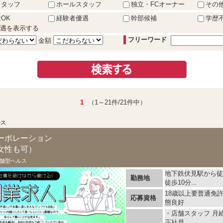
スタッフ
ホールスタッフ
独立・FCオーナー
その
OK
経験者優遇
幹部候補
学歴
遇を表示する
フリーワード
金額
1
（1～21件/21件中）
ルス
ーポレーション
女性も可）
舗型ヘルス
地下鉄伏見駅から徒
勤務地
徒歩10分...
18歳以上要普通免
応募資格
態良好
・店舗スタッフ 月給 
正社員