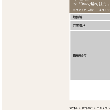
☆『3年で勝ち組☆ 
エリア：
名古屋市
業種：
デ
勤務地
応募資格
職種/給与
愛知県
>
名古屋市
>
エステマ