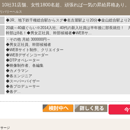
』10社31店舗、女性1800名超、頑張れば一気の昇給昇格あり。
リバリーヘルス
◆JR、地下鉄千種総合駅からスグ◆名古屋駅より20分◆金山総合駅より2
20歳～40歳ぐらい※2014入社、40代の新入社員は半年後に部長就任！ 
幹部は8名！◆男女正社員、幹部候補者◆WEBサ...
・その他 月給 300000円～
◆男女正社員、幹部候補者
◆WEBサイト制作、クリエイター
◆WEBデザインコーダー
◆DTPオペレーター
◆映像制作者、各編集
◆カメラマン
◆各エンジニア
◆スーパーバイザー
◆各プロデューサー
◆各デ...
ッサージ