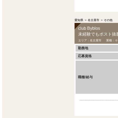
愛知県
>
名古屋市
>
その他
club Byblos
未経験でもポスト抜群
エリア：
名古屋市
業種：
そ
勤務地
応募資格
職種/給与