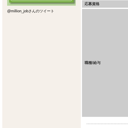
応募資格
@million_jobさんのツイート
職種/給与