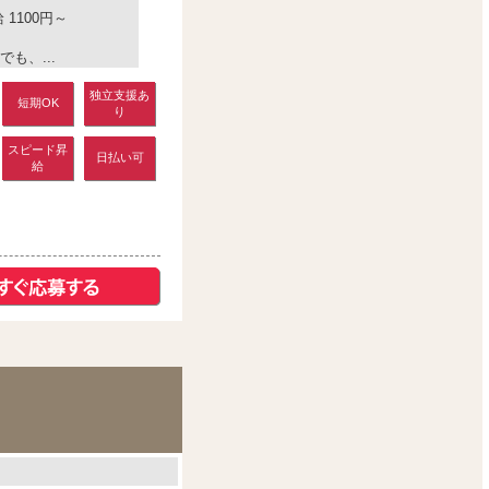
1100円～
も、...
独立支援あ
短期OK
り
スピード昇
日払い可
給