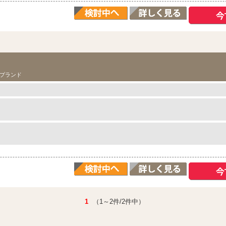
ド
プランド
1
（1～2件/2件中）