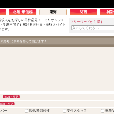
俗求人をお探しの男性必見！ ミリオンジョ
フリーワードから探す
K・学歴不問でも稼げる正社員・高収入バイト
います。
、気持ち に余裕を持って働けます！
県
追加・変更
追加・変更
イバー
店長/幹部候補
受付スタッフ
事務/