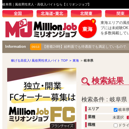
岐阜県｜風俗男性求人・高収入バイトなら【ミリオンジョブ】
東海エリアの風
ブには未経験O
を多数掲載して
Information
【密着24時】給料面でも待遇面でも満足しているので
06/13
稼げる高収入! 風俗男性求人バイト TOP
>
東海
>
岐阜県
検索結果
検索条件 : 岐阜県
エリア
岐阜
業種
未選択
職種
ドラ