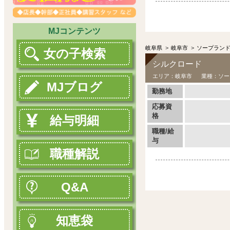
MJコンテンツ
岐阜県
>
岐阜市
>
ソープラン
女の子検索
シルクロード
エリア：
岐阜市
業種：
ソー
MJブログ
勤務地
応募資
格
給与明細
職種/給
与
職種解説
Q&A
知恵袋