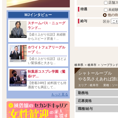
店舗
待遇
未経験
MJインタビュー
他の待
給与
区分
スチームバス・ニューグ
ランド...
【成り上がり伝説】未経験
からスピード昇進！...
ホワイトフェアリーグル
ープ（...
【成り上がり伝説】 ほどよ
い緊張感と大きな...
岐阜県
>
岐阜市
>
ソープラン
秋葉原コスプレ学園（鶯
シャトールーブル
谷/デ...
やる気さえあれば誰
【密着24時】給料面でも待
エリア：
岐阜市
業種：
ソー
遇面でも満足して...
勤務地
もっと見る
応募資格
職種/給与