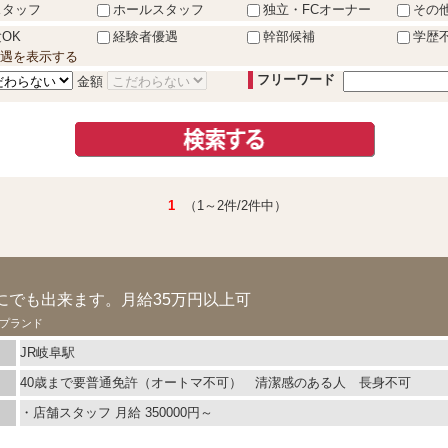
スタッフ
ホールスタッフ
独立・FCオーナー
その
OK
経験者優遇
幹部候補
学歴
遇を表示する
フリーワード
金額
1
（1～2件/2件中）
ド
にでも出来ます。月給35万円以上可
プランド
JR岐阜駅
40歳まで要普通免許（オートマ不可） 清潔感のある人 長身不可
・店舗スタッフ 月給 350000円～