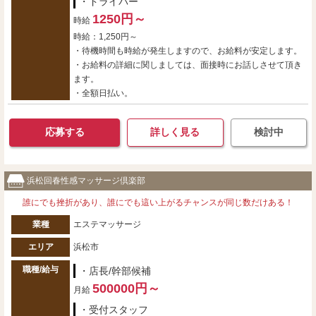
・ドライバー
1250円～
時給
時給：1,250円～
・待機時間も時給が発生しますので、お給料が安定します。
・お給料の詳細に関しましては、面接時にお話しさせて頂き
ます。
・全額日払い。
応募する
詳しく見る
検討中
浜松回春性感マッサージ倶楽部
誰にでも挫折があり、誰にでも這い上がるチャンスが同じ数だけある！
業種
エステマッサージ
エリア
浜松市
職種/給与
・店長/幹部候補
500000円～
月給
・受付スタッフ