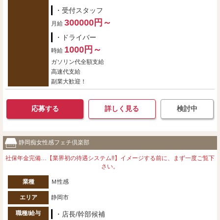
・受付スタッフ
300000円～
月給
・ドライバー
1000円～
時給
ガソリン代全額支給
高速代支給
副業大歓迎！
応募する
詳しく見る
検討中
静岡痴女性感フェチ倶楽部
社保年金完備…【業界初の待遇システム!!】イメージする前に、まず一度ご覧下
さい。
業種
Ｍ性感
エリア
静岡市
職種/給与
・店長/幹部候補