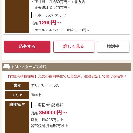
・正社員 月給30万円～＋能力給
※未経験者は25万円～
・ホールスタッフ
1200円～
時給
・ホールアルバイト 時給1,200円～
応募する
詳しく見る
検討中
ドМバスターズ岡崎店
【女性も積極採用】充実の福利厚生で社員登用、生涯安定して働ける職場！
業種
デリバリーヘルス
エリア
岡崎市
職種/給与
・店長/幹部候補
350000円～
月給
店長 月給35万以上
幹部候補 月給50万以上