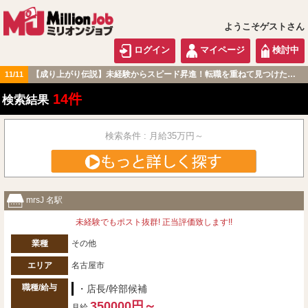
ようこそゲストさん
ログイン
マイページ
検討中
【成り上がり伝説】未経験からスピード昇進！転職を重ねて見つけた『本当に働きやすい職場』とは？
11/11
東海版
14件
検索結果
検索条件 : 月給35万円～
mrsJ 名駅
未経験でもポスト抜群! 正当評価致します!!
業種
その他
エリア
名古屋市
職種/給与
・店長/幹部候補
350000円～
月給