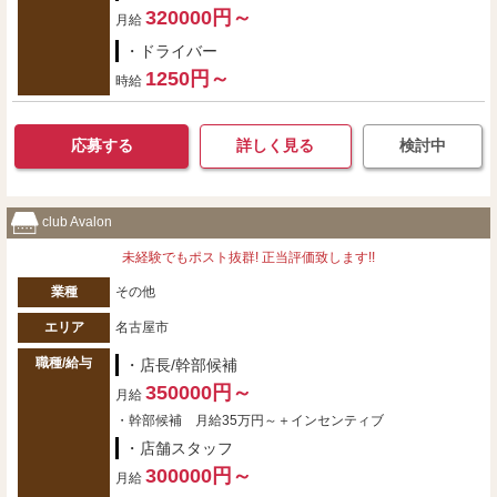
320000円～
月給
・ドライバー
1250円～
時給
応募する
詳しく見る
検討中
club Avalon
未経験でもポスト抜群! 正当評価致します!!
業種
その他
エリア
名古屋市
職種/給与
・店長/幹部候補
350000円～
月給
・幹部候補 月給35万円～＋インセンティブ
・店舗スタッフ
300000円～
月給