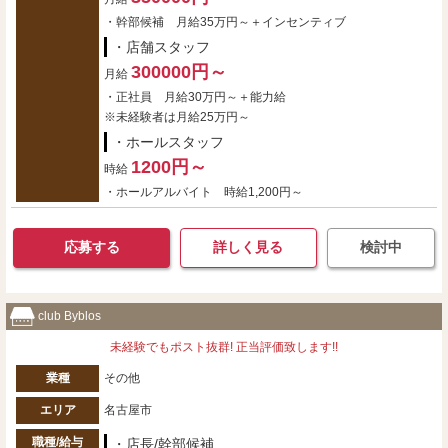
・幹部候補 月給35万円～＋インセンティブ
・店舗スタッフ
300000円～
月給
・正社員 月給30万円～＋能力給
※未経験者は月給25万円～
・ホールスタッフ
1200円～
時給
・ホールアルバイト 時給1,200円～
応募する
詳しく見る
検討中
club Byblos
未経験でもポスト抜群! 正当評価致します!!
業種
その他
エリア
名古屋市
職種/給与
・店長/幹部候補