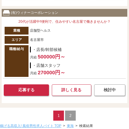
(有)ウィナーコーポレーション
20代が活躍中!!便利で、住みやすい名古屋で働きませんか？
業種
店舗型ヘルス
エリア
名古屋市
職種/給与
・店長/幹部候補
500000円～
月給
・店舗スタッフ
270000円～
月給
応募する
詳しく見る
検討中
1
2
稼げる高収入! 風俗男性求人バイト TOP
>
東海
>
検索結果