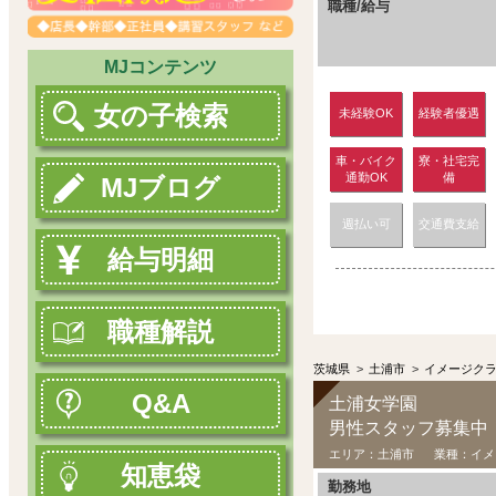
職種/給与
MJコンテンツ
女の子検索
未経験OK
経験者優遇
車・バイク
寮・社宅完
通勤OK
備
MJブログ
週払い可
交通費支給
給与明細
職種解説
茨城県
>
土浦市
>
イメージク
Q&A
土浦女学園
男性スタッフ募集中
エリア：
土浦市
業種：
イメ
知恵袋
勤務地