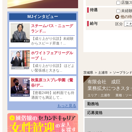
店舗
待遇
未経験
MJインタビュー
他の待
給与
区分
スチームバス・ニューグ
ランド...
【成り上がり伝説】未経験
からスピード昇進！...
ホワイトフェアリーグル
ープ（...
【成り上がり伝説】 ほどよ
い緊張感と大きな...
茨城県
>
土浦市
>
ソープラン
秋葉原コスプレ学園（鶯
有限会社 成巨
谷/デ...
業務拡大につきスタ
【密着24時】給料面でも待
エリア：
土浦市
業種：
ソー
遇面でも満足して...
勤務地
もっと見る
応募資格