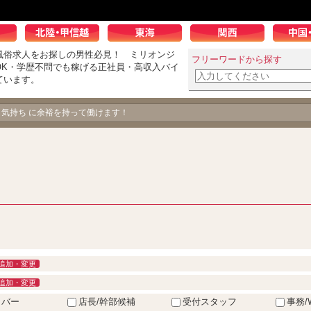
風俗求人をお探しの男性必見！ ミリオンジ
フリーワードから探す
OK・学歴不問でも稼げる正社員・高収入バイ
ています。
、気持ち に余裕を持って働けます！
追加・変更
追加・変更
イバー
店長/幹部候補
受付スタッフ
事務/