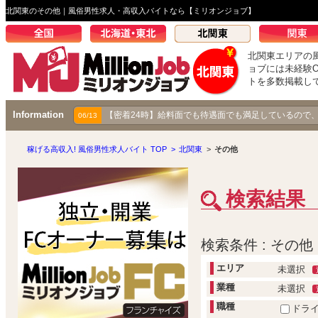
北関東のその他｜風俗男性求人・高収入バイトなら【ミリオンジョブ】
北関東エリアの
ョブには未経験
トを多数掲載し
Information
【密着24時】給料面でも待遇面でも満足しているので
06/13
稼げる高収入! 風俗男性求人バイト TOP
>
北関東
>
その他
検索結果
検索条件 : その他
エリア
未選択
業種
未選択
職種
ドラ