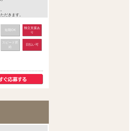
す。
いただきます。
独立支援あ
短期OK
り
スピード昇
日払い可
給