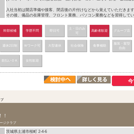
入社当初は開店準備や接客、閉店後の片付けなどから覚えていただきま
その後、備品の在庫管理、フロント業務、パソコン業務などを習得して
土・日のみ
幹部候補
学歴不問
即日可
高齢者歓迎
グループ店
可
服装・髪型
週休2日制
Ｗワーク可
大型連休
社会保険
食事補助
自由
前払いＯＫ
女性歓迎
ラブ
！！
ージクラブ
茨城県土浦市桜町 2-4-6