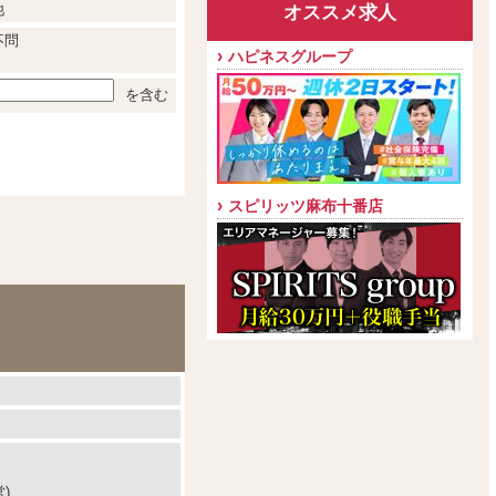
他
オススメ求人
不問
ハピネスグループ
を含む
スピリッツ麻布十番店
)