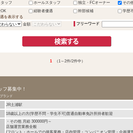
スタッフ
ホールスタッフ
独立・FCオーナー
その
OK
経験者優遇
幹部候補
学歴
遇を表示する
フリーワード
金額
1
（1～2件/2件中）
ド
ッフ募集中！
プランド
JR土浦駅
18歳以上の方(学歴不問・学生不可)普通自動車免許所持者歓迎
・その他 月給 300000円～
店舗運営業務全般
(フロント・ホールでの接客業務・店内管理・コンパニオン管理・企画運営