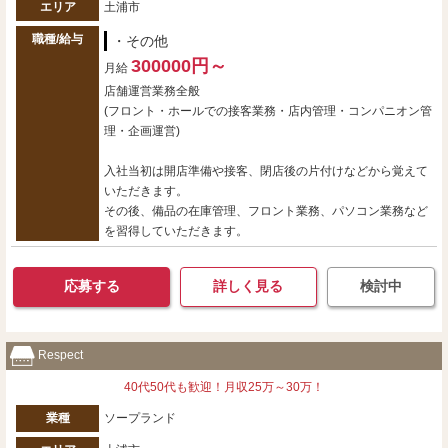
エリア
土浦市
職種/給与
・その他
300000円～
月給
店舗運営業務全般
(フロント・ホールでの接客業務・店内管理・コンパニオン管
理・企画運営)
入社当初は開店準備や接客、閉店後の片付けなどから覚えて
いただきます。
その後、備品の在庫管理、フロント業務、パソコン業務など
を習得していただきます。
応募する
詳しく見る
検討中
Respect
40代50代も歓迎！月収25万～30万！
業種
ソープランド