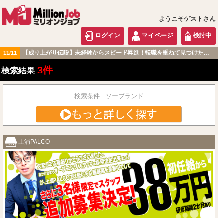
ようこそゲストさん
ログイン
マイページ
検討中
【成り上がり伝説】未経験からスピード昇進！転職を重ねて見つけた『本当に働きやすい職場』とは？
11/11
北関東版
3件
検索結果
検索条件 : ソープランド
土浦PALCO