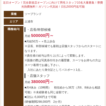
近日オープン！完全新規店オープンに向けて男性スタッフ10名大量募集！寮費
光熱費無料！ガソリン代支給！日払5000円迄可能
業種
ソープランド
エリア
土浦市
職種/給与
・店長/幹部候補
500000円～
月給
■月給50万～＋売上歩合
※店長、幹部候補でも最初は店舗スタッフからのスタートに
なります。
※責任者の給与は売り上げによって変動します。
※面接の際は写真添付付きの履歴書、スーツをお持ちの方は
スーツ着用でお越し下さい。
入社にあたり身分証としてパスポート1点...
・店舗スタッフ
380000円～
月給
■月4休み（10時間） 初任給から38万（月6、8休みも相談
可能）※未経験者も同じ金額です。
■日払い5,000円まで可能
(研修期間298,000円 2か月)