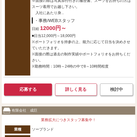
※面接の際は写真添付付きの履歴書、スーツをお持ちの方は
スーツ着用でお越し下さい。
入社にあたり身...
・事務/WEBスタッフ
12000円～
日給
■日当12,000円～18,000円
※ポートフォリオを持参の上、能力に応じて日当を決めさせ
ていただきます。
※面接の際は過去の制作実績やポートフォリオをお持ちくだ
さい。
※勤務時間：10時～24時の中で8～10時間程度
応募する
詳しく見る
検討中
有限会社 成巨
業務拡大につきスタッフ募集中！
業種
ソープランド