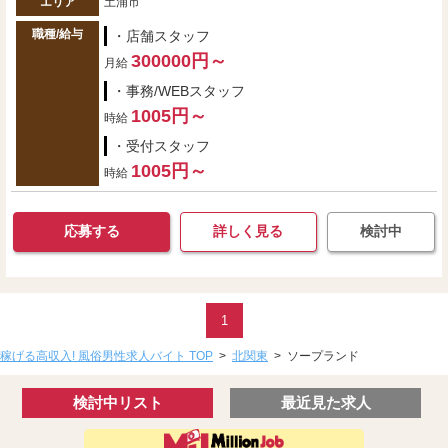
エリア
土浦市
職種/給与
・店舗スタッフ
300000円～
月給
・事務/WEBスタッフ
1005円～
時給
・受付スタッフ
1005円～
時給
応募する
詳しく見る
検討中
1
稼げる高収入! 風俗男性求人バイト TOP
>
北関東
>
ソープランド
検討中リスト
最近見た求人