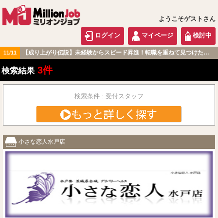
ようこそゲストさん
ログイン
マイページ
検討中
【成り上がり伝説】未経験からスピード昇進！転職を重ねて見つけた『本当に働きやすい職場』とは？
11/11
北関東版
3件
検索結果
検索条件 : 受付スタッフ
小さな恋人水戸店