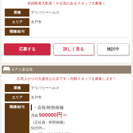
未経験者大歓迎！やる気のあるスタッフ大募集！
業種
デリバリーヘルス
エリア
水戸市
職種/給与
応募する
詳しく見る
検討中
水戸人妻花壇
右肩上がりの大盛況なお店です！内勤スタッフを募集します！
業種
デリバリーヘルス
エリア
水戸市
職種/給与
・店長/幹部候補
500000円～
月給
［正社員・幹部候補］
50万円～