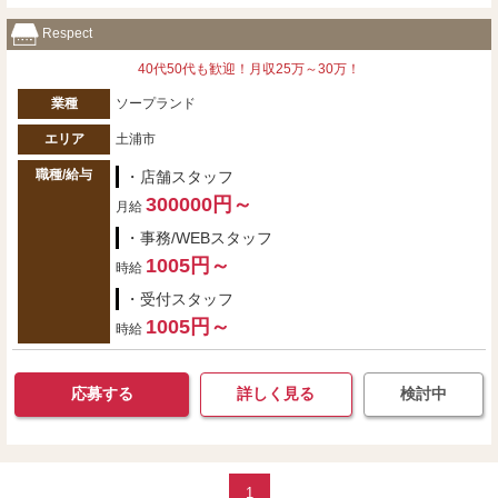
Respect
40代50代も歓迎！月収25万～30万！
業種
ソープランド
エリア
土浦市
職種/給与
・店舗スタッフ
300000円～
月給
・事務/WEBスタッフ
1005円～
時給
・受付スタッフ
1005円～
時給
応募する
詳しく見る
検討中
1