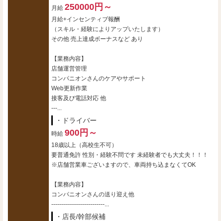
250000円～
月給
月給+インセンティブ報酬
（スキル・経験によりアップいたします）
その他 売上達成ボーナスなど あり
【業務内容】
店舗運営管理
コンパニオンさんのケアやサポート
Web更新作業
接客及び電話対応 他
---...
・ドライバー
900円～
時給
18歳以上（高校生不可）
要普通免許 性別・経験不問です 未経験者でも大丈夫！！！
※店舗営業車ございますので、車両持ち込まなくてOK
【業務内容】
コンパニオンさんの送り迎え他
---------------------------...
・店長/幹部候補