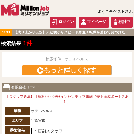
ようこそゲストさん
ログイン
マイページ
検討中
【成り上がり伝説】未経験からスピード昇進！転職を重ねて見つけた『本当に働きやすい職場』とは？
11/11
北関東版
1件
検索結果
検索条件 : ホテルヘルス
有限会社ゴールド
【スタッフ急募】月給300,000円+インセンティブ報酬（売上達成ボーナスあ
り）
業種
ホテルヘルス
エリア
宇都宮市
職種/給与
・店舗スタッフ