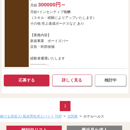
300000円～
月給
月給+インセンティブ報酬
（スキル・経験によりアップいたします）
その他 売上達成ボーナスなど あり
【業務内容】
新規事業 ボーイズバー
店長・幹部候補
経験者優遇いたします
--------------...
応募する
詳しく見る
検討中
1
稼げる高収入! 風俗男性求人バイト TOP
>
北関東
>
ホテルヘルス
検討中リスト
最近見た求人