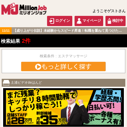
ようこそゲストさん
ログイン
マイページ
検討中
【成り上がり伝説】未経験からスピード昇進！転職を重ねて見つけた『本当に働きやすい職場』とは？
11/11
北関東版
2件
検索結果
検索条件 : エステマッサージ
土浦ビデオdeはんど