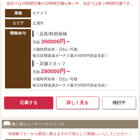
他店では10時間労働や12時間労働が多い中、当店では楽々8時間労働です。
業種
オナクラ
エリア
土浦市
職種/給与
・店長/幹部候補
350000円～
月給
※随時昇給有・日払い可能
毎日目標達成ボーナス最大5000円現金支給！
・店舗スタッフ
280000円～
月給
※随時昇給有・日払い可能
毎日目標達成ボーナス最大5000円現金支給！
応募する
詳しく見る
検討中
亀と栗ビューティークリニック
未経験でも一から親切に教えますので安心して面接にいらしてください！